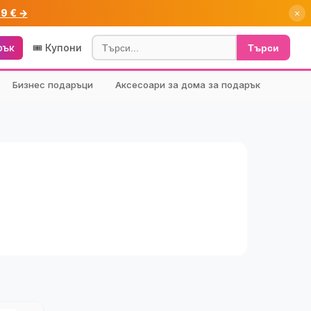
99 € →
×
рък
🎟️ Купони
Търси
Бизнес подаръци
Аксесоари за дома за подарък