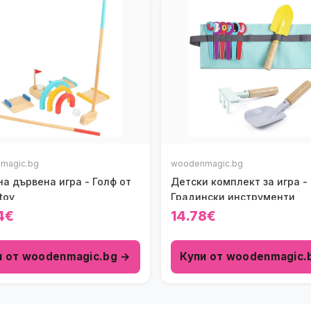
magic.bg
woodenmagic.bg
а дървена игра - Голф от
Детски комплект за игра -
toy
Градински инструменти
4€
14.78€
и от woodenmagic.bg →
Купи от woodenmagic.