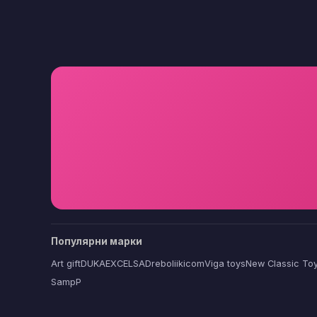
Популярни марки
Art gift
DUKA
EXCELSA
Dreboliikicom
Viga toys
New Classic To
SampP