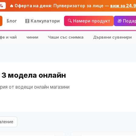
%
🔥 Оферта на деня:
Пулверизатор за лице —
виж за 24.
Блог
🧮 Калкулатори
🔍 Намери продукт
🎁 Пода
фе и чай
чинии
Чаши със снимка
Дървени сувенири
 3 модела онлайн
рия от водещи онлайн магазини
аление