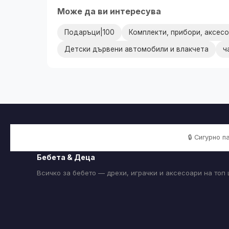
Може да ви интересува
Подаръци|100
Комплекти, прибори, аксес
Детски дървени автомобили и влакчета
ч
🔒 Сигурно 
Бебета & Деца
Всичко за бебето — дрехи, играчки и аксесоари на топ 