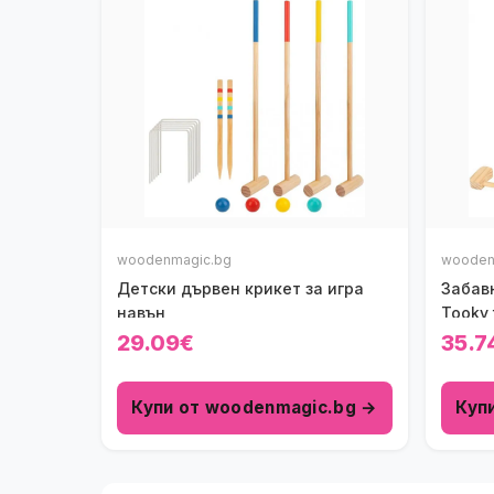
woodenmagic.bg
wooden
Детски дървен крикет за игра
Забавн
навън
Tooky 
29.09€
35.7
Купи от woodenmagic.bg →
Куп