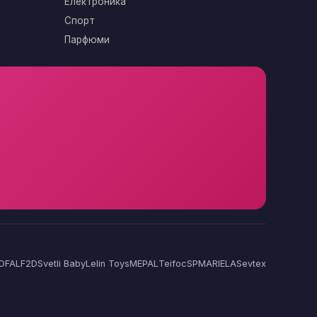
Електроника
Спорт
Парфюми
OFAL
F2D
Svetli Baby
Lelin Toys
MEPAL
Teifoc
SP
MARIELA
Sevtex