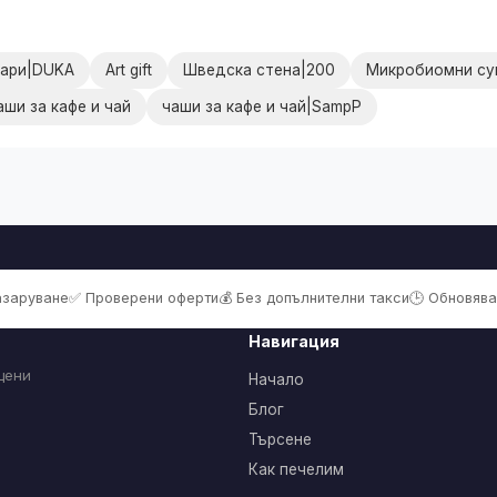
оари|DUKA
Art gift
Шведска стена|200
Микробиомни су
аши за кафе и чай
чаши за кафе и чай|SampP
пазаруване
✅ Проверени оферти
💰 Без допълнителни такси
🕒 Обновява
Навигация
цени
Начало
Блог
Търсене
Как печелим