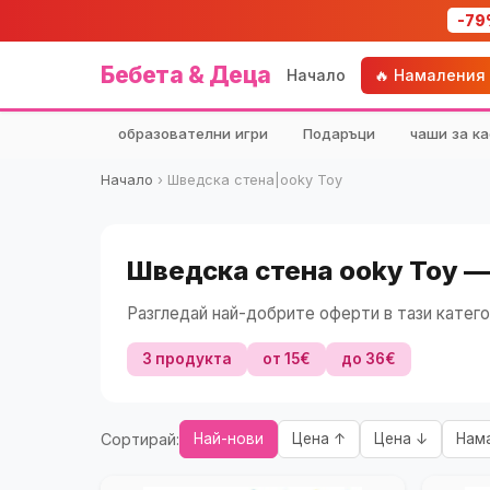
-79
Бебета & Деца
Начало
🔥 Намаления
образователни игри
Подаръци
чаши за ка
Начало
›
Шведска стена|ooky Toy
Шведска стена ooky Toy —
Разгледай най-добрите оферти в тази катего
3 продукта
от 15€
до 36€
Сортирай:
Най-нови
Цена ↑
Цена ↓
Нам