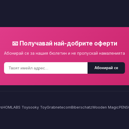
📧 Получавай най-добрите оферти
Абонирай се за нашия бюлетин и не пропускай намаленията
Абонирай се
ys
HOMLA
BS Toys
ooky Toy
Grabnetecom
Biberschatz
Wooden Magic
PENS