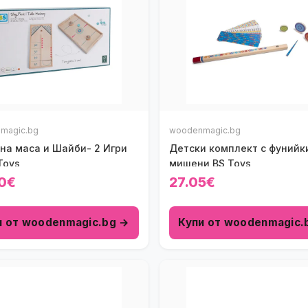
magic.bg
woodenmagic.bg
 на маса и Шайби- 2 Игри
Детски комплект с фунийк
Toys
мишени BS Toys
0€
27.05€
и от woodenmagic.bg →
Купи от woodenmagic.