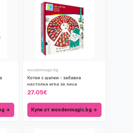
woodenmagic.bg
а
Котки с шапки - забавна
настолна игра за деца
27.05€
bg →
Купи от woodenmagic.bg →