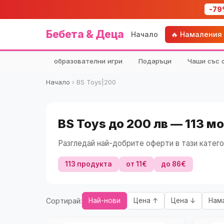
-79
Бебета & Деца
Начало
🔥 Намаления
образователни игри
Подаръци
Чаши със 
Начало
›
BS Toys|200
BS Toys до 200 лв — 113 м
Разгледай най-добрите оферти в тази катего
113 продукта
от 11€
до 86€
Сортирай:
Най-нови
Цена ↑
Цена ↓
Нам