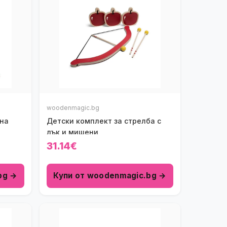
woodenmagic.bg
 на
Детски комплект за стрелба с
лък и мишени
31.14€
bg →
Купи от woodenmagic.bg →