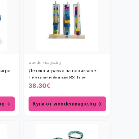
woodenmagic.bg
 игра
Детска играчка за нанизване –
Цветове и форми BS Toys
38.30€
bg →
Купи от woodenmagic.bg →