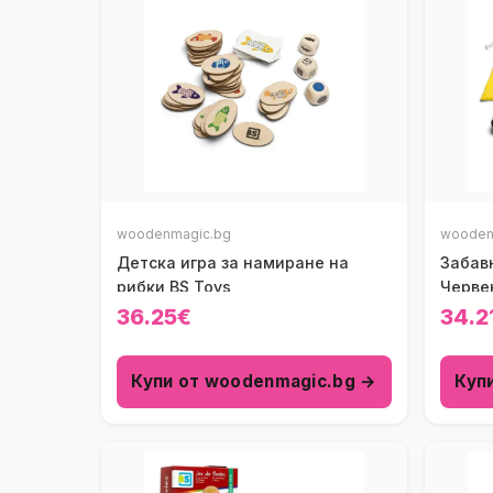
woodenmagic.bg
wooden
Детска игра за намиране на
Забавн
рибки BS Toys
Черве
36.25€
34.2
Купи от woodenmagic.bg →
Куп