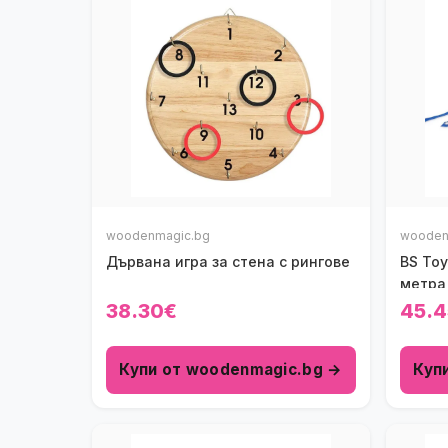
woodenmagic.bg
wooden
Дървана игра за стена с рингове
BS Toy
метра
38.30€
45.4
Купи от woodenmagic.bg →
Куп