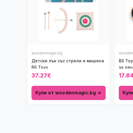
woodenmagic.bg
wooden
Детски лък със стрели и мишена
BS Toy
BS Toys
за дв
37.27€
17.8
Купи от woodenmagic.bg →
Куп