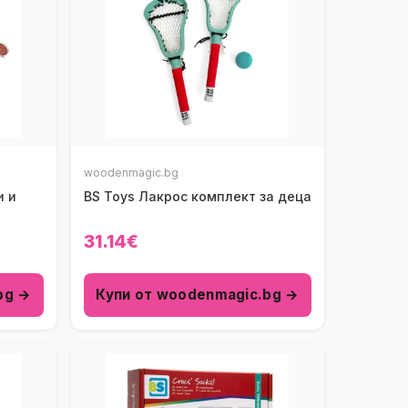
woodenmagic.bg
и и
BS Toys Лакрос комплект за деца
31.14€
bg →
Купи от woodenmagic.bg →