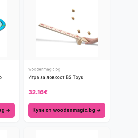
woodenmagic.bg
о
Игра за ловкост BS Toys
32.16€
bg →
Купи от woodenmagic.bg →