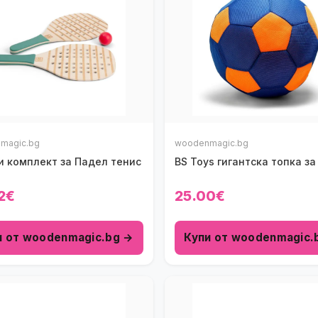
magic.bg
woodenmagic.bg
и комплект за Падел тенис
BS Toys гигантска топка за
2€
25.00€
и от woodenmagic.bg →
Купи от woodenmagic.