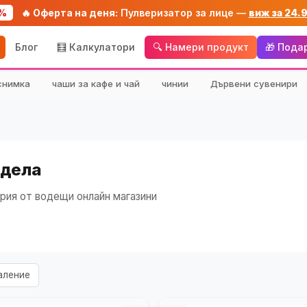
%
🔥 Оферта на деня:
Пулверизатор за лице —
виж за 24.
Блог
🧮 Калкулатори
🔍 Намери продукт
🎁 Пода
снимка
чаши за кафе и чай
чинии
Дървени сувенири
одела
рия от водещи онлайн магазини
аление