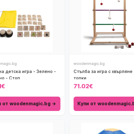
magic.bg
woodenmagic.bg
а детска игра - Зелено -
Стълба за игра с хвърляне
но - Стоп
топки
1€
71.02€
и от woodenmagic.bg →
Купи от woodenmagic.