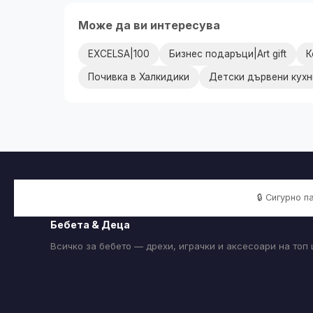
Може да ви интересува
EXCELSA|100
Бизнес подаръци|Art gift
К
Почивка в Халкидики
Детски дървени кухн
🔒 Сигурно 
Бебета & Деца
Всичко за бебето — дрехи, играчки и аксесоари на топ 