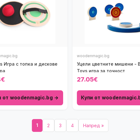
magic.bg
woodenmagic.bg
s Игра с топка и дискове
Уцели цветните мишени - 
ора
Toys игра за точност
4€
27.05€
и от woodenmagic.bg →
Купи от woodenmagic.
1
2
3
4
Напред »