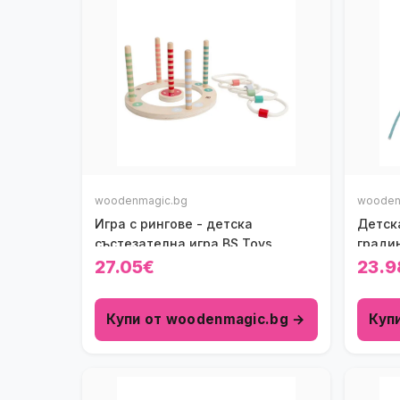
woodenmagic.bg
wooden
Игра с рингове - детска
Детск
състезателна игра BS Toys
градин
27.05€
23.9
Купи от woodenmagic.bg →
Куп