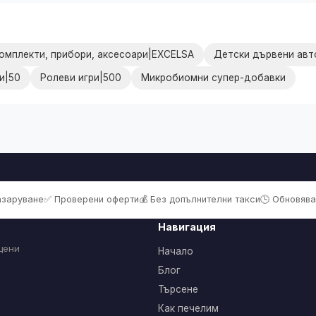
омплекти, прибори, аксесоари|EXCELSA
Детски дървени авт
и|50
Ролеви игри|500
Микробиомни супер-добавки
пазаруване
✅ Проверени оферти
💰 Без допълнителни такси
🕒 Обновява
Навигация
цени
Начало
Блог
Търсене
Как печелим