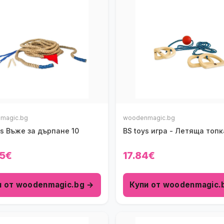
magic.bg
woodenmagic.bg
s Въже за дърпане 10
BS toys игра - Летяща топк
5€
17.84€
и от woodenmagic.bg →
Купи от woodenmagic.