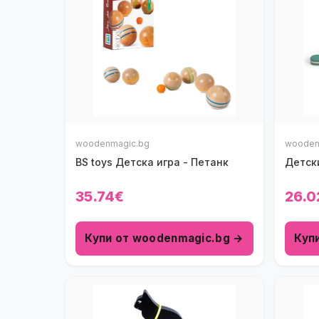
woodenmagic.bg
wooden
BS toys Детска игра - Петанк
Детск
35.74€
26.0
Купи от woodenmagic.bg →
Куп