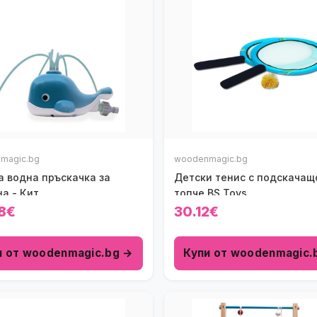
magic.bg
woodenmagic.bg
а водна пръскачка за
Детски тенис с подскачащ
а - Кит
топче BS Toys
8€
30.12€
и от woodenmagic.bg →
Купи от woodenmagic.