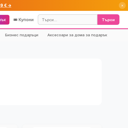
99 € →
×
рък
🎟️ Купони
Търси
Бизнес подаръци
Аксесоари за дома за подарък