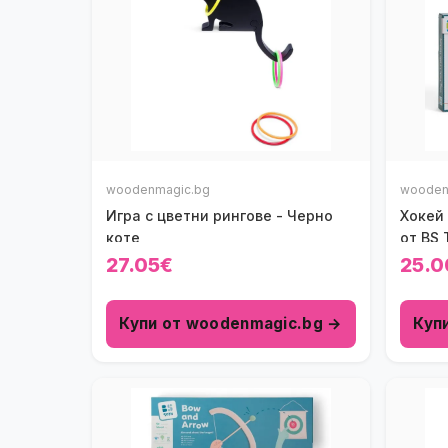
woodenmagic.bg
wooden
Игра с цветни рингове - Черно
Хокей
коте
от BS 
27.05€
25.0
Купи от woodenmagic.bg →
Куп