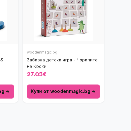
woodenmagic.bg
BS
Забавна детска игра - Чорапите
на Кроки
27.05€
bg →
Купи от woodenmagic.bg →