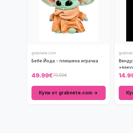
grabnete.com
grabne
Бебе Йода - плюшена играчка
Венду
+ваку
49.99€
14.9
70.00€
Купи от grabnete.com →
Ку