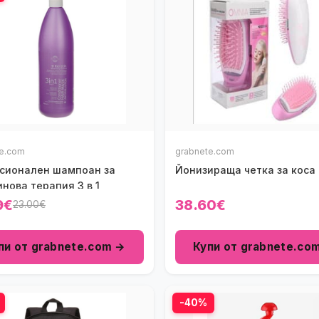
te.com
grabnete.com
сионален шампоан за
Йонизираща четка за коса
нова терапия 3 в 1
9€
38.60€
23.00€
пи от grabnete.com →
Купи от grabnete.co
-40%