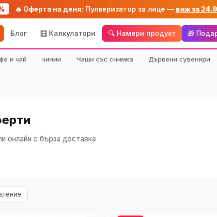
%
🔥 Оферта на деня:
Пулверизатор за лице —
виж за 24.
Блог
🧮 Калкулатори
🔍 Намери продукт
🎁 Пода
фе и чай
чинии
Чаши със снимка
Дървени сувенири
ферти
и онлайн с бърза доставка
аление