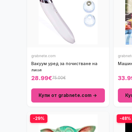
grabnete.com
grabne
Вакуум уред за почистване на
Машин
лице
28.99€
33.9
75.00€
Купи от grabnete.com →
Ку
-29%
-48%