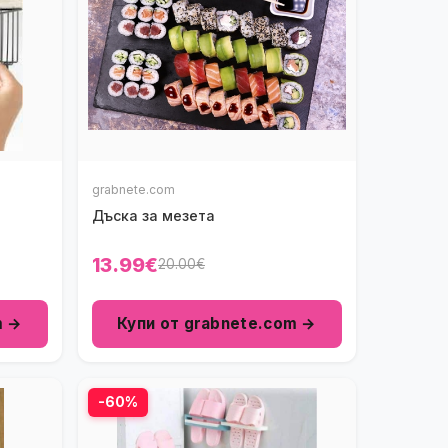
grabnete.com
Дъска за мезета
13.99€
20.00€
m →
Купи от grabnete.com →
-60%