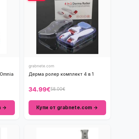
grabnete.com
 Omnia
Дерма ролер комплект 4 в 1
34.99€
58.00€
m →
Купи от grabnete.com →