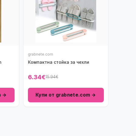
grabnete.com
n
Компактна стойка за чехли
6.34€
15.94€
m →
Купи от grabnete.com →