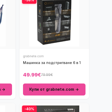
grabnete.com
Машинка за подстригване 6 в 1
49.99€
79.99€
m →
Купи от grabnete.com →
-40%