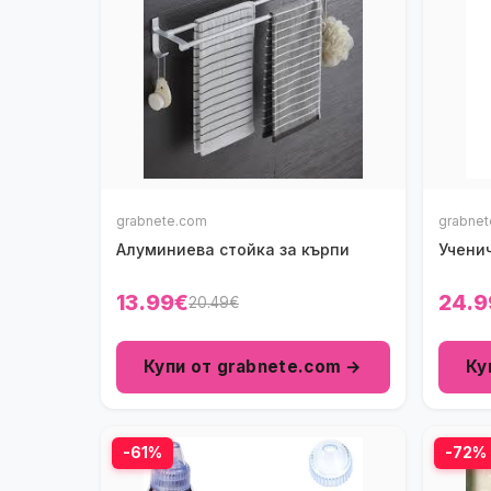
grabnete.com
grabne
Алуминиева стойка за кърпи
Учени
13.99€
24.9
20.49€
Купи от grabnete.com →
Ку
-61%
-72%