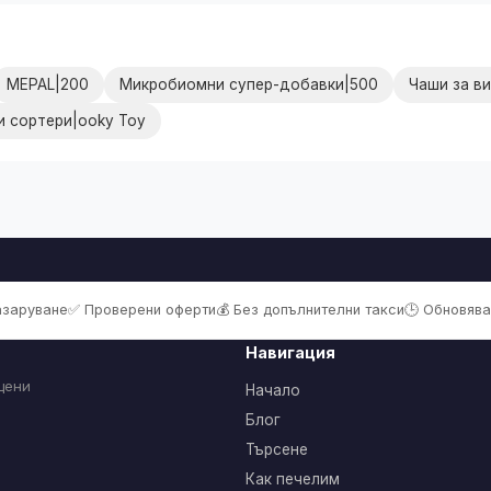
MEPAL|200
Микробиомни супер-добавки|500
Чаши за в
и сортери|ooky Toy
пазаруване
✅ Проверени оферти
💰 Без допълнителни такси
🕒 Обновява
Навигация
цени
Начало
Блог
Търсене
Как печелим