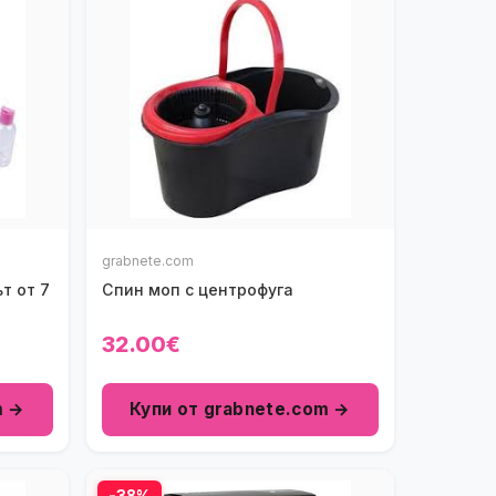
grabnete.com
т от 7
Спин моп с центрофуга
32.00€
m →
Купи от grabnete.com →
-38%