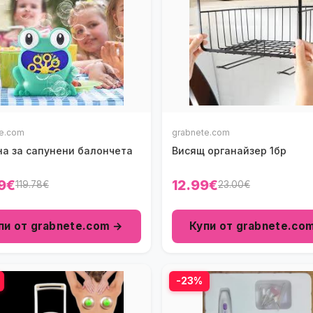
te.com
grabnete.com
а за сапунени балончета
Висящ органайзер 1бр
9€
12.99€
119.78€
23.00€
пи от grabnete.com →
Купи от grabnete.co
-23%