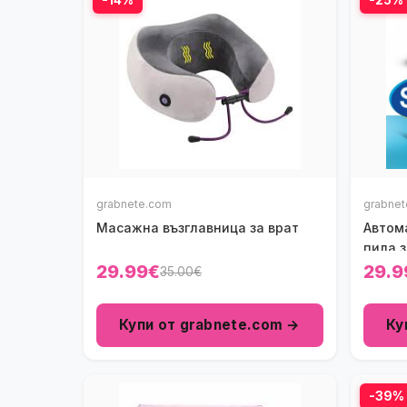
grabnete.com
grabne
Масажна възглавница за врат
Автом
пила з
29.99€
29.9
35.00€
Купи от grabnete.com →
Ку
-39%