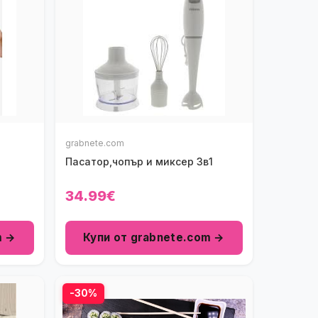
grabnete.com
Пасатор,чопър и миксер 3в1
34.99€
m →
Купи от grabnete.com →
-30%