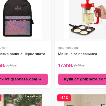
te.com
grabnete.com
ческа раница Черно злато
Машина за палачинки
9€
17.99€
50.00€
29.90€
пи от grabnete.com →
Купи от grabnete.co
-44%