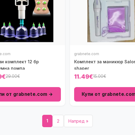
te.com
grabnete.com
зи комплект 12 бр
Комплект за маникюр Salo
умна помпа
shaper
9€
11.49€
29.00€
15.00€
пи от grabnete.com →
Купи от grabnete.co
1
2
Напред »