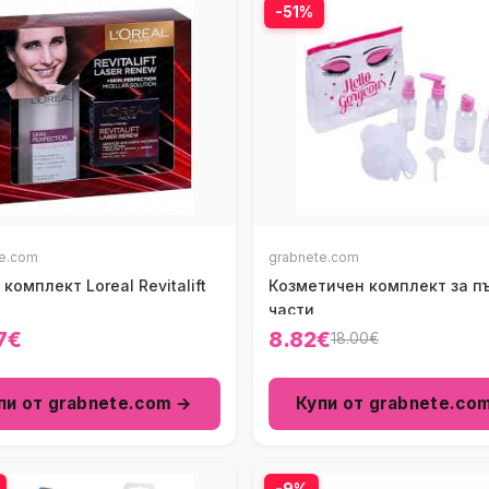
-51%
te.com
grabnete.com
комплект Loreal Revitalift
Козметичен комплект за пъ
части
7€
8.82€
18.00€
пи от grabnete.com →
Купи от grabnete.co
-9%