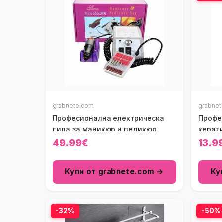
grabnete.com
grabne
Професионална електрическа
Профе
пила за маникюр и педикюр
керати
49.99€
13.9
Купи от grabnete.com →
Ку
-32%
-50%