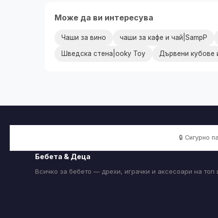
Може да ви интересува
Чаши за вино
чаши за кафе и чай|SampP
Шведска стена|ooky Toy
Дървени кубове 
🔒 Сигурно 
Бебета & Деца
Всичко за бебето — дрехи, играчки и аксесоари на топ 