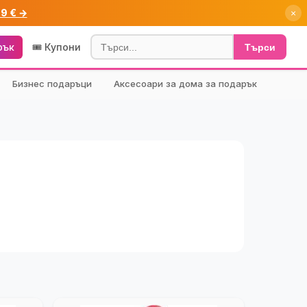
99 € →
×
рък
🎟️ Купони
Търси
Бизнес подаръци
Аксесоари за дома за подарък