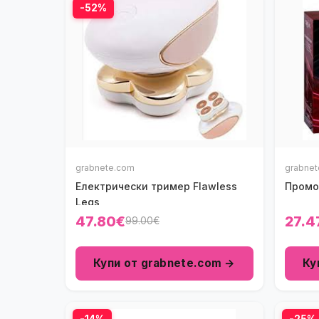
-52%
grabnete.com
grabne
Електрически тример Flawless
Промо 
Legs
47.80€
27.4
99.00€
Купи от grabnete.com →
Ку
-14%
-25%