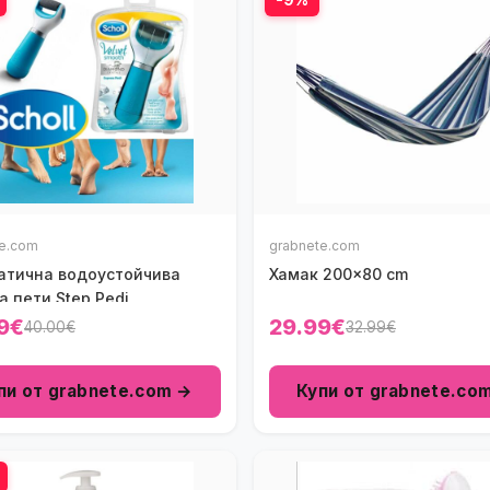
te.com
grabnete.com
атична водоустойчива
Хамак 200x80 cm
а пети Step Pedi
9€
29.99€
40.00€
32.99€
пи от grabnete.com →
Купи от grabnete.co