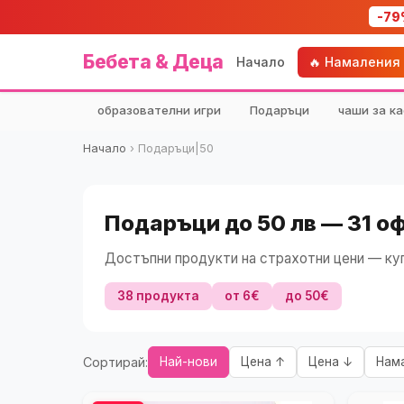
-79
Бебета & Деца
Начало
🔥 Намаления
образователни игри
Подаръци
чаши за ка
Начало
›
Подаръци|50
Подаръци до 50 лв — 31 о
Достъпни продукти на страхотни цени — куп
38 продукта
от 6€
до 50€
Сортирай:
Най-нови
Цена ↑
Цена ↓
Нам