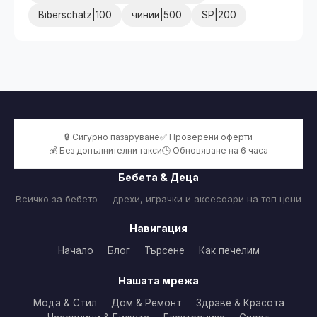
Biberschatz|100
чинии|500
SP|200
🔒 Сигурно пазаруване
✅ Проверени оферти
💰 Без допълнителни такси
🕒 Обновяване на 6 часа
Бебета & Деца
Всичко за бебето — дрехи, играчки и аксесоари на топ цени
Навигация
Начало
Блог
Търсене
Как печелим
Нашата мрежа
Мода & Стил
Дом & Ремонт
Здраве & Красота