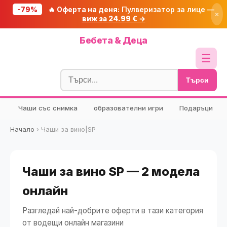
-79%
🔥 Оферта на деня:
Пулверизатор за лице —
×
виж за 24.99 € →
Начало
Бебета & Деца
🔥 Намаления
☰
Блог
Търси
🧮 Калкулатори
Чаши със снимка
образователни игри
Подаръци
🔍 Намери продукт
🎁 Подарък
Начало
›
Чаши за вино|SP
🎟️ Купони
Чаши за вино SP — 2 модела
онлайн
Разгледай най-добрите оферти в тази категория
от водещи онлайн магазини