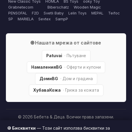
New Classic Toys
HOMLA
BS Toys
ooky Toy
Grabnetecom
Biberschatz
Wooden Magic
PENSOFAL
F2D
Svetli Baby
Lelin Toys
MEPAL
Teifoc
SP
MARIELA
Sevtex
SampP
🌐 Нашата мрежа от сайтове
Patuvai
· Пътуване
НамаленияBG
· Оферти и купони
ДомиBG
· Дом и градина
ХубаваКожа
· Грижа за кожата
© 2026 Бебета & Деца. Всички права запазени.
Партньорско разкриване:
Този сайт е независим и
🍪 Бисквитки
— Този сайт използва бисквитки за