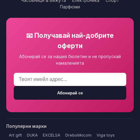
Часовници & Бижута
Електроника
Спорт
Парфюми
📧 Получавай най-добрите
оферти
Абонирай се за нашия бюлетин и не пропускай
намаленията
Абонирай се
Популярни марки
Art gift
DUKA
EXCELSA
Dreboliikicom
Viga toys