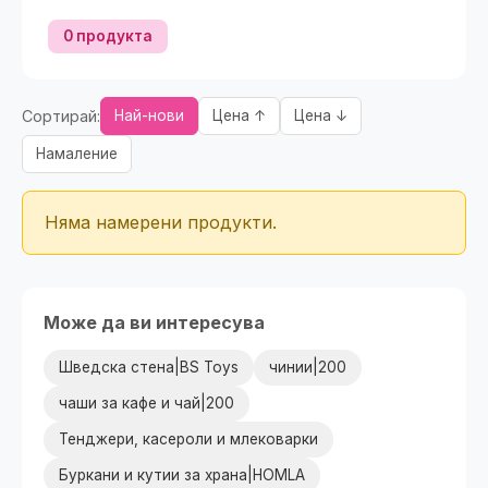
0 продукта
Сортирай:
Най-нови
Цена ↑
Цена ↓
Намаление
Няма намерени продукти.
Може да ви интересува
Шведска стена|BS Toys
чинии|200
чаши за кафе и чай|200
Тенджери, касероли и млековарки
Буркани и кутии за храна|HOMLA