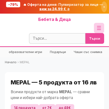
-79%
🔥 Оферта на деня:
Пулверизатор за лице —
×
виж за 24.99 € →
Начало
Бебета & Деца
🔥 Намаления
☰
Блог
Търси
🧮 Калкулатори
образователни игри
Подаръци
Чаши със снимка
🔍 Намери продукт
🎁 Подарък
Начало
›
MEPAL
🎟️ Купони
MEPAL — 5 продукта от 16 лв
Всички продукти от марка
MEPAL
— сравни
цени и избери най-добрата оферта
14 продукта
от 7€
до 48€