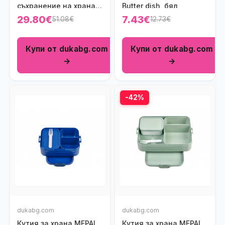
съхранение на храна
Butter dish, бял
MEPAL CIRQULA
29.80€
7.43€
51.08€
12.73€
Купи от dukabg.com
Купи от dukabg.com
→
→
-42%
dukabg.com
dukabg.com
Кутия за храна MEPAL
Кутия за храна MEPAL