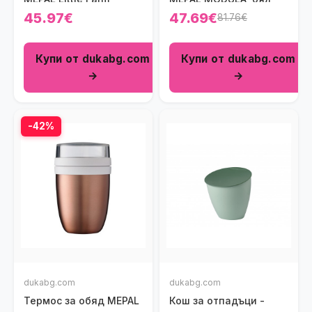
45.97€
47.69€
81.76€
Купи от dukabg.com
Купи от dukabg.com
→
→
-42%
dukabg.com
dukabg.com
Термос за обяд MEPAL
Кош за отпадъци -