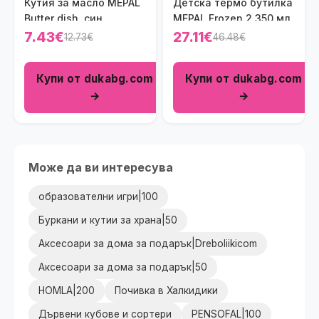
Кутия за масло MEPAL
Детска термо бутилка
Butter dish, син
MEPAL Frozen 2 350 мл.
7.43€
27.11€
12.73€
46.48€
Купи от dukabg.com
Купи от dukabg.com
→
→
Може да ви интересува
образователни игри|100
Буркани и кутии за храна|50
Аксесоари за дома за подарък|Dreboliikicom
Аксесоари за дома за подарък|50
HOMLA|200
Почивка в Халкидики
Дървени кубове и сортери
PENSOFAL|100