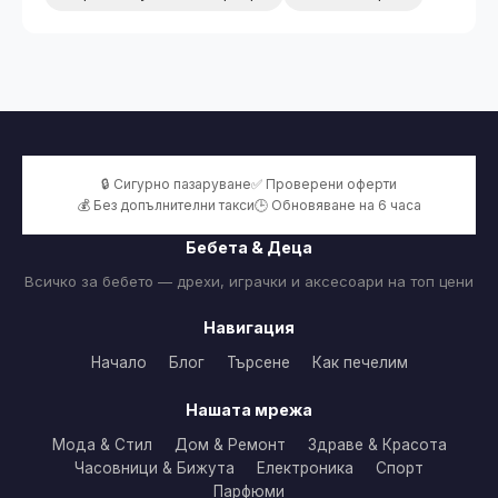
🔒 Сигурно пазаруване
✅ Проверени оферти
💰 Без допълнителни такси
🕒 Обновяване на 6 часа
Бебета & Деца
Всичко за бебето — дрехи, играчки и аксесоари на топ цени
Навигация
Начало
Блог
Търсене
Как печелим
Нашата мрежа
Мода & Стил
Дом & Ремонт
Здраве & Красота
Часовници & Бижута
Електроника
Спорт
Парфюми