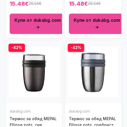
розов
син
15.48€
15.48€
26.54€
26.54€
Купи от dukabg.com
Купи от dukabg.com
→
→
-42%
-42%
dukabg.com
dukabg.com
Термос за обяд MEPAL
Термос за обяд MEPAL
Ellipse pots, сив
Ellipse pots, сребрист