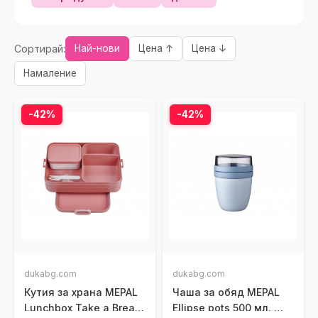
Сортирай:
Най-нови
Цена ↑
Цена ↓
Намаление
-42%
-42%
dukabg.com
dukabg.com
Кутия за храна MEPAL
Чаша за обяд MEPAL
Lunchbox Take a Break,
Ellipse pots 500 мл.,