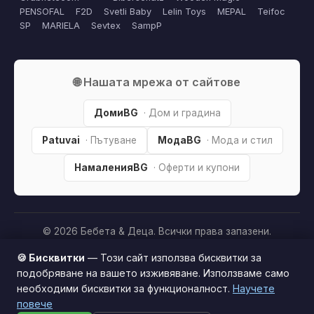
PENSOFAL
F2D
Svetli Baby
Lelin Toys
MEPAL
Teifoc
SP
MARIELA
Sevtex
SampP
🌐 Нашата мрежа от сайтове
ДомиBG
· Дом и градина
Patuvai
· Пътуване
МодаBG
· Мода и стил
НамаленияBG
· Оферти и купони
© 2026 Бебета & Деца. Всички права запазени.
Партньорско разкриване:
Този сайт е независим и
🍪 Бисквитки
— Този сайт използва бисквитки за
съдържа партньорски (affiliate) линкове. Когато купите
подобряване на вашето изживяване. Използваме само
продукт през тях, може да получим малка комисиона от
необходими бисквитки за функционалност.
Научете
Този сайт използва бисквитки за по-добро
магазина —
без
това да оскъпява покупката за вас. Това
повече
потребителско изживяване.
Научи повече
ни помага да поддържаме сайта безплатен.
Как