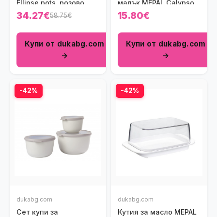
Ellipse pots, розово
малък MEPAL Calypso,
злато
северно зелен
34.27€
15.80€
58.75€
Купи от dukabg.com
Купи от dukabg.com
→
→
-42%
-42%
dukabg.com
dukabg.com
Сет купи за
Кутия за масло MEPAL