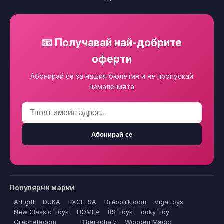
📧 Получавай най-добрите
оферти
Абонирай се за нашия бюлетин и не пропускай
намаленията
Абонирай се
Популярни марки
Art gift
DUKA
EXCELSA
Dreboliikicom
Viga toys
New Classic Toys
HOMLA
BS Toys
ooky Toy
Grabnetecom
Biberschatz
Wooden Magic