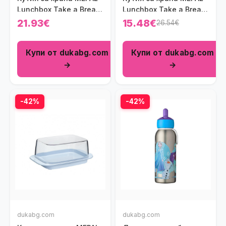
Lunchbox Take a Break,
Lunchbox Take a Break,
тъмносин
северно зелено
21.93€
15.48€
26.54€
Купи от dukabg.com
Купи от dukabg.com
→
→
-42%
-42%
dukabg.com
dukabg.com