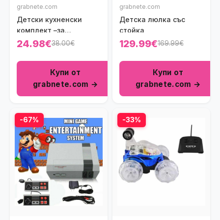
grabnete.com
grabnete.com
Детски кухненски
Детска люлка със
комплект –за
стойка
приготвяне на пай
24.98€
129.99€
38.00€
169.99€
Купи от
Купи от
grabnete.com →
grabnete.com →
-67%
-33%