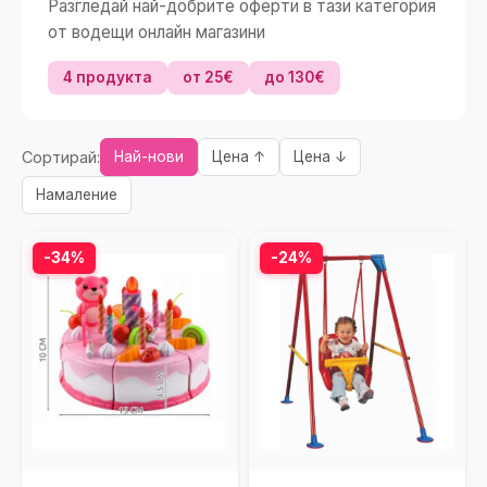
Разгледай най-добрите оферти в тази категория
от водещи онлайн магазини
4 продукта
от 25€
до 130€
Сортирай:
Най-нови
Цена ↑
Цена ↓
Намаление
-34%
-24%