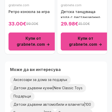
grabnete.com
grabnete.com
Ретро конзола за игра
Детска танцуваща
кола с дистанционно
управление
33.00€
29.98€
99.00€
45.00€
Купи от
Купи от
grabnete.com →
grabnete.com →
Може да ви интересува
Аксесоари за дома за подарък
Детски дървени кухни|New Classic Toys
Подаръци
Детски дървени автомобили и влакчета|100