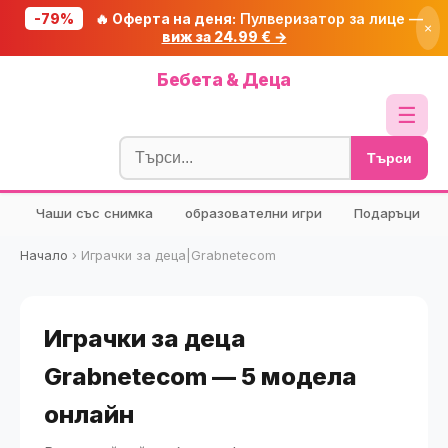
-79%
🔥 Оферта на деня:
Пулверизатор за лице —
×
виж за 24.99 € →
Начало
Бебета & Деца
🔥 Намаления
☰
Блог
Търси
🧮 Калкулатори
Чаши със снимка
образователни игри
Подаръци
🔍 Намери продукт
🎁 Подарък
Начало
›
Играчки за деца|Grabnetecom
🎟️ Купони
Играчки за деца
Grabnetecom — 5 модела
онлайн