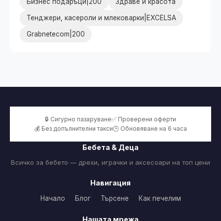
Бизнес подаръци|200
Здраве и красота
Тенджери, касероли и млековарки|EXCELSA
Grabnetecom|200
🔒 Сигурно пазаруване
✅ Проверени оферти
💰 Без допълнителни такси
🕒 Обновяване на 6 часа
Бебета & Деца
Всичко за бебето — дрехи, играчки и аксесоари на топ цени
Навигация
Начало
Блог
Търсене
Как печелим
Нашата мрежа