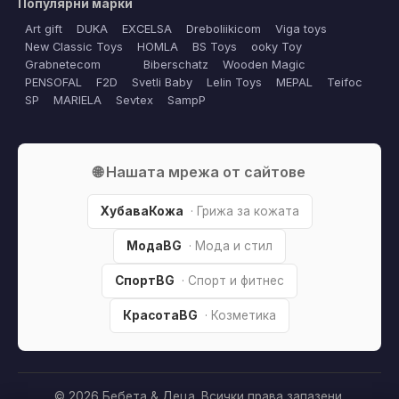
Популярни марки
Art gift
DUKA
EXCELSA
Dreboliikicom
Viga toys
New Classic Toys
HOMLA
BS Toys
ooky Toy
Grabnetecom
Biberschatz
Wooden Magic
PENSOFAL
F2D
Svetli Baby
Lelin Toys
MEPAL
Teifoc
SP
MARIELA
Sevtex
SampP
🌐 Нашата мрежа от сайтове
ХубаваКожа
· Грижа за кожата
МодаBG
· Мода и стил
СпортBG
· Спорт и фитнес
КрасотаBG
· Козметика
© 2026 Бебета & Деца. Всички права запазени.