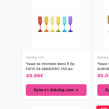
dukabg.com
dukabg
Чаши за пенливо вино 6 бр.
Чаши з
EXCELSA VARADERO 250 мл.
AUROR
49.99€
85.0
Купи от dukabg.com →
К
-42%