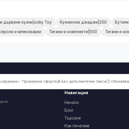
и дървени кухни|ooky Toy
Кухненски джаджи|200
Бутилк
сероли и млековарки
Тигани и комплекти|500
Тигани и к
пазаруване
✅ Проверени оферти
💰 Без допълнителни такси
🕒 Обновява
Навигация
цени
Начало
Блог
Търсене
Как печелим