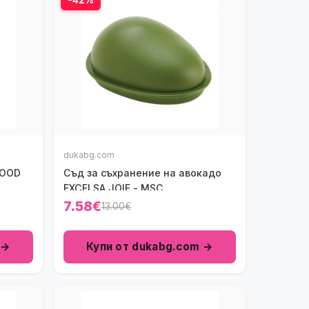
dukabg.com
WOOD
Съд за съхранение на авокадо
EXCELSA JOIE - MSC
7.58€
13.00€
 →
Купи от dukabg.com →