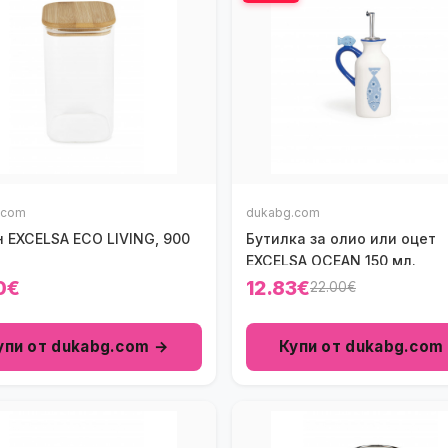
.com
dukabg.com
 EXCELSA ECO LIVING, 900
Бутилка за олио или оцет
EXCELSA OCEAN 150 мл.
0€
12.83€
22.00€
упи от dukabg.com →
Купи от dukabg.com