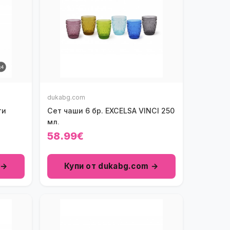
dukabg.com
ти
Сет чаши 6 бр. EXCELSA VINCI 250
мл.
58.99€
 →
Купи от dukabg.com →