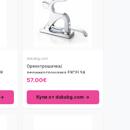
dukabg.com
Орехотрошачка/
ER
лешникотрошачка EXCELSA
RENALD
57.00€
 →
Купи от dukabg.com →