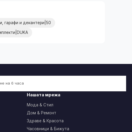
и, гарафи и декантери|50
омплекти|DUKA
не на 6 часа
Нашата мрежа
Мода & Стил
Дом & Ремонт
Здраве & Красота
Часовници & Бижута