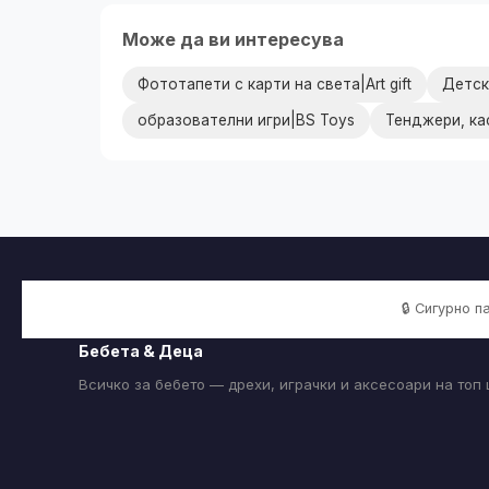
Може да ви интересува
Фототапети с карти на света|Art gift
Детск
образователни игри|BS Toys
Тенджери, ка
🔒 Сигурно 
Бебета & Деца
Всичко за бебето — дрехи, играчки и аксесоари на топ 