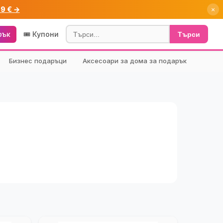
99 € →
×
рък
🎟️ Купони
Търси
Бизнес подаръци
Аксесоари за дома за подарък