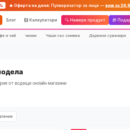
%
🔥 Оферта на деня:
Пулверизатор за лице —
виж за 24.
Блог
🧮 Калкулатори
🔍 Намери продукт
🎁 Пода
фе и чай
чинии
Чаши със снимка
Дървени сувенири
модела
рия от водещи онлайн магазини
аление