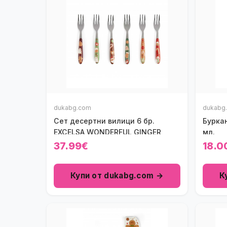
dukabg.com
dukabg
Сет десертни вилици 6 бр.
Буркан
EXCELSA WONDERFUL GINGER
мл.
37.99€
18.0
Купи от dukabg.com →
К