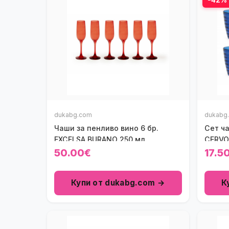
dukabg.com
dukabg
Чаши за пенливо вино 6 бр.
Сет ч
EXCELSA BURANO 250 мл.
CERVO 
50.00€
17.5
Купи от dukabg.com →
К