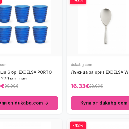
.com
dukabg.com
аши 6 бр. EXCELSA PORTO
Лъжица за ориз EXCELSA 
270 мл., син
0€
16.33€
30.00€
28.00€
упи от dukabg.com →
Купи от dukabg.com
-42%