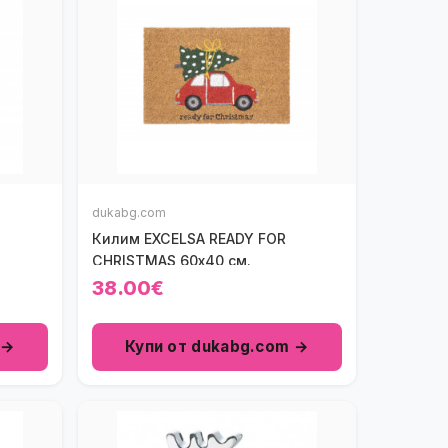
dukabg.com
Килим EXCELSA READY FOR
CHRISTMAS 60х40 см.
38.00€
 →
Купи от dukabg.com →