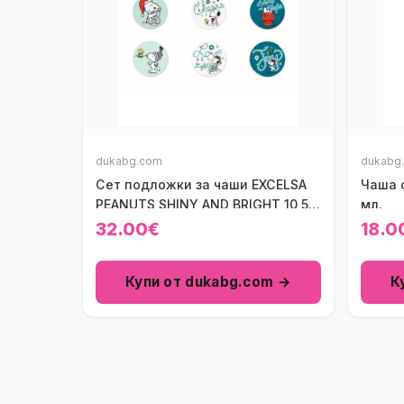
dukabg.com
dukabg
Сет подложки за чаши EXCELSA
Чаша с
PEANUTS SHINY AND BRIGHT 10,5
мл.
см.
32.00€
18.0
Купи от dukabg.com →
К