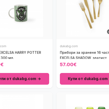
.com
dukabg.com
EXCELSA HARRY POTTER
Прибори за хранене 16 час
 300 мл.
EXCELSA SHADOW, златист
0€
57.00€
упи от dukabg.com →
Купи от dukabg.com