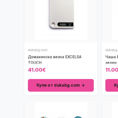
dukabg.com
dukabg
Домакинска везна EXCELSA
Чаша 
TOUCH
зелен,
41.00€
11.0
Купи от dukabg.com →
К