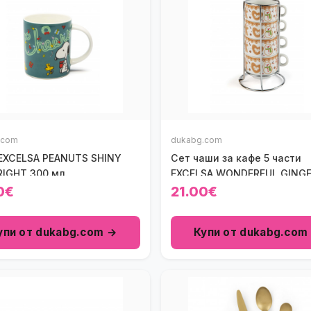
.com
dukabg.com
EXCELSA PEANUTS SHINY
Сет чаши за кафе 5 части
RIGHT 300 мл.
EXCELSA WONDERFUL GING
0€
21.00€
упи от dukabg.com →
Купи от dukabg.com