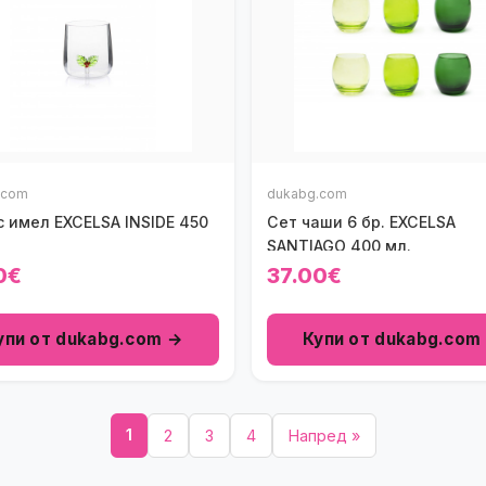
.com
dukabg.com
 имел EXCELSA INSIDE 450
Сет чаши 6 бр. EXCELSA
SANTIAGO 400 мл.
0€
37.00€
упи от dukabg.com →
Купи от dukabg.com
1
2
3
4
Напред »