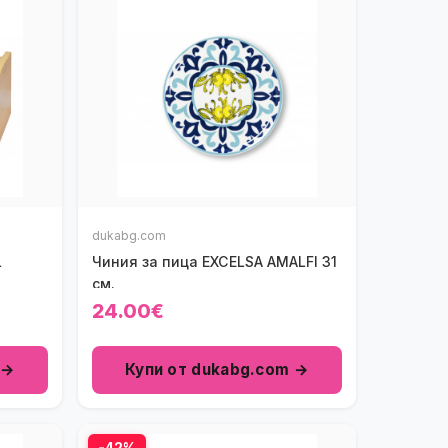
dukabg.com
L
Чиния за пица EXCELSA AMALFI 31
см.
24.00€
 →
Купи от dukabg.com →
-42%