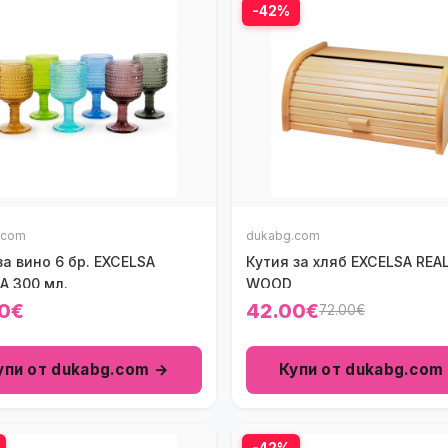
-42%
.com
dukabg.com
а вино 6 бр. EXCELSA
Кутия за хляб EXCELSA REA
A 300 мл.
WOOD
0€
42.00€
72.00€
упи от dukabg.com →
Купи от dukabg.com
-42%