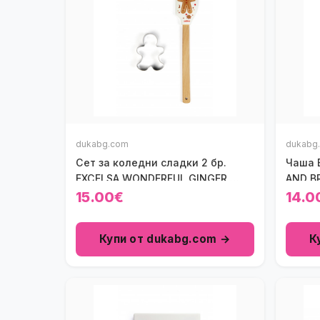
dukabg.com
dukabg
Сет за коледни сладки 2 бр.
Чаша 
EXCELSA WONDERFUL GINGER,
AND B
джинджифилово човече
15.00€
14.0
Купи от dukabg.com →
К