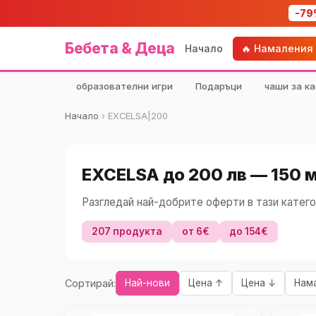
-79
Бебета & Деца
Начало
🔥 Намаления
образователни игри
Подаръци
чаши за ка
Начало
›
EXCELSA|200
EXCELSA до 200 лв — 150 
Разгледай най-добрите оферти в тази катего
207 продукта
от 6€
до 154€
Сортирай:
Най-нови
Цена ↑
Цена ↓
Нам