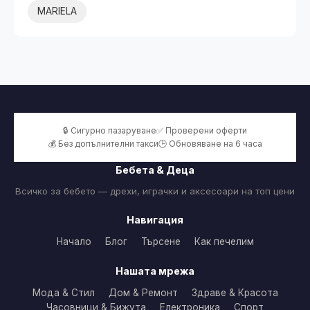
MARIELA
🔒 Сигурно пазаруване
✅ Проверени оферти
💰 Без допълнителни такси
🕒 Обновяване на 6 часа
Бебета & Деца
Всичко за бебето — дрехи, играчки и аксесоари на топ цени
Навигация
Начало
Блог
Търсене
Как печелим
Нашата мрежа
Мода & Стил
Дом & Ремонт
Здраве & Красота
Часовници & Бижута
Електроника
Спорт