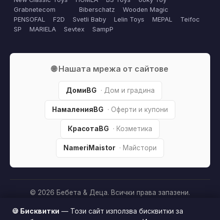
Grabnetecom
Biberschatz
Wooden Magic
PENSOFAL
F2D
Svetli Baby
Lelin Toys
MEPAL
Teifoc
SP
MARIELA
Sevtex
SampP
🌐 Нашата мрежа от сайтове
ДомиBG
· Дом и градина
НамаленияBG
· Оферти и купони
КрасотаBG
· Козметика
NameriMaistor
· Майстори
© 2026 Бебета & Деца. Всички права запазени.
Партньорско разкриване:
Този сайт е независим и
🍪 Бисквитки
— Този сайт използва бисквитки за
съдържа партньорски (affiliate) линкове. Когато купите