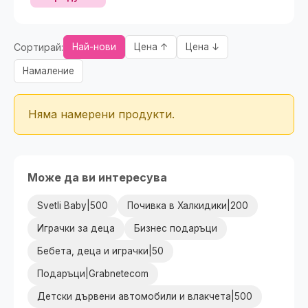
Сортирай:
Най-нови
Цена ↑
Цена ↓
Намаление
Няма намерени продукти.
Може да ви интересува
Svetli Baby|500
Почивка в Халкидики|200
Играчки за деца
Бизнес подаръци
Бебета, деца и играчки|50
Подаръци|Grabnetecom
Детски дървени автомобили и влакчета|500