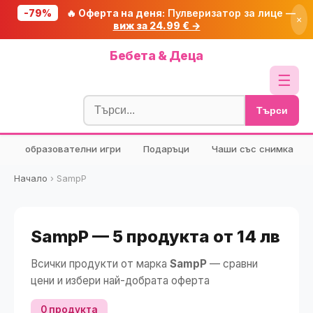
-79%
🔥 Оферта на деня:
Пулверизатор за лице —
×
виж за 24.99 € →
Начало
Бебета & Деца
🔥 Намаления
☰
Блог
Търси
🧮 Калкулатори
образователни игри
Подаръци
Чаши със снимка
🔍 Намери продукт
🎁 Подарък
Начало
›
SampP
🎟️ Купони
SampP — 5 продукта от 14 лв
Всички продукти от марка
SampP
— сравни
цени и избери най-добрата оферта
0 продукта