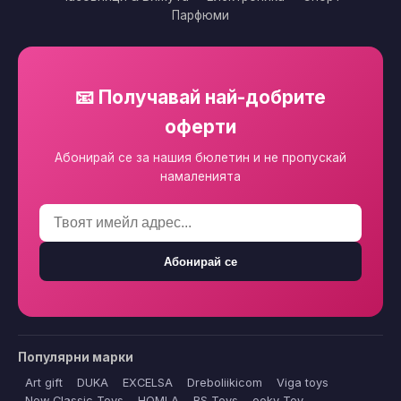
Парфюми
📧 Получавай най-добрите
оферти
Абонирай се за нашия бюлетин и не пропускай
намаленията
Абонирай се
Популярни марки
Art gift
DUKA
EXCELSA
Dreboliikicom
Viga toys
New Classic Toys
HOMLA
BS Toys
ooky Toy