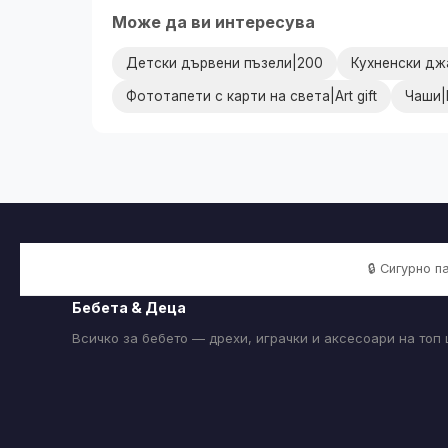
Може да ви интересува
Детски дървени пъзели|200
Кухненски д
Фототапети с карти на света|Art gift
Чаши|
🔒 Сигурно 
Бебета & Деца
Всичко за бебето — дрехи, играчки и аксесоари на топ 