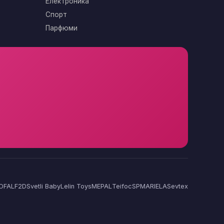
Електроника
Спорт
Парфюми
OFAL
F2D
Svetli Baby
Lelin Toys
MEPAL
Teifoc
SP
MARIELA
Sevtex