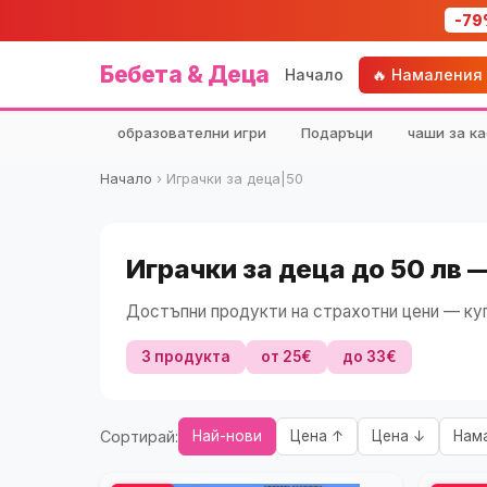
-79
Бебета & Деца
Начало
🔥 Намаления
образователни игри
Подаръци
чаши за ка
Начало
›
Играчки за деца|50
Играчки за деца до 50 лв 
Достъпни продукти на страхотни цени — куп
3 продукта
от 25€
до 33€
Сортирай:
Най-нови
Цена ↑
Цена ↓
Нам