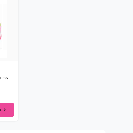
т –за
m →