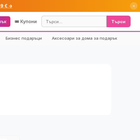
99 € →
×
рък
🎟️ Купони
Търси
Бизнес подаръци
Аксесоари за дома за подарък