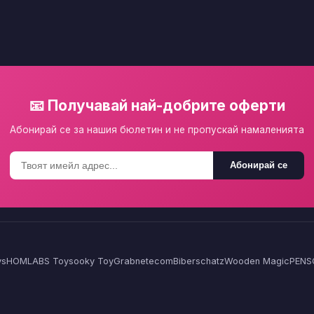
📧 Получавай най-добрите оферти
Абонирай се за нашия бюлетин и не пропускай намаленията
Абонирай се
ys
HOMLA
BS Toys
ooky Toy
Grabnetecom
Biberschatz
Wooden Magic
PENS