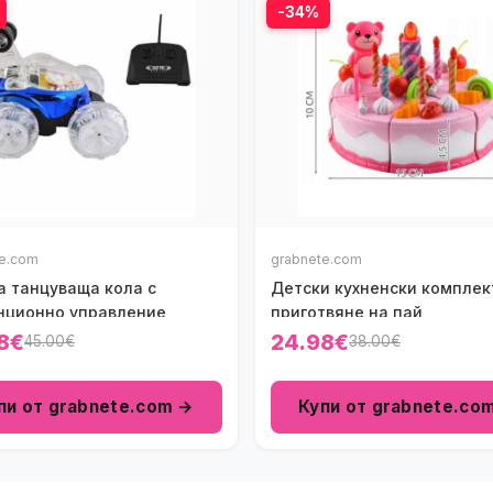
-34%
te.com
grabnete.com
а танцуваща кола с
Детски кухненски комплек
нционно управление
приготвяне на пай
8€
24.98€
45.00€
38.00€
пи от grabnete.com →
Купи от grabnete.co