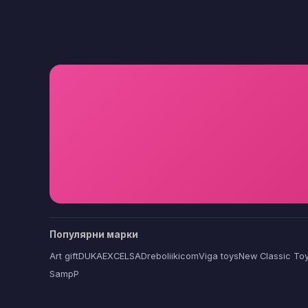
Популярни марки
Art gift
DUKA
EXCELSA
Dreboliikicom
Viga toys
New Classic To
SampP