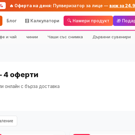
%
🔥 Оферта на деня:
Пулверизатор за лице —
виж за 24.
Блог
🧮 Калкулатори
🔍 Намери продукт
🎁 Пода
фе и чай
чинии
Чаши със снимка
Дървени сувенири
— 4 оферти
и онлайн с бърза доставка
аление