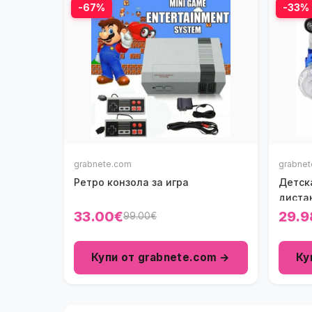
-67%
-33%
grabnete.com
grabne
Ретро конзола за игра
Детск
диста
33.00€
29.9
99.00€
Купи от grabnete.com →
Ку