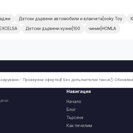
жаджи
Детски дървени автомобили и влакчета|ooky Toy
EXCELSA
Детски дървени кухни|100
чинии|HOMLA
пазаруване
✅ Проверени оферти
💰 Без допълнителни такси
🕒 Обновява
Навигация
цени
Начало
Блог
Търсене
Как печелим