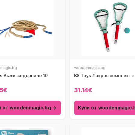
magic.bg
woodenmagic.bg
s Въже за дърпане 10
BS Toys Лакрос комплект з
5€
31.14€
и от woodenmagic.bg →
Купи от woodenmagic.