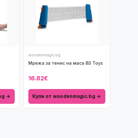
woodenmagic.bg
Мрежа за тенис на маса BS Toys
16.82€
bg →
Купи от woodenmagic.bg →