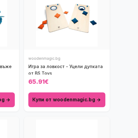
woodenmagic.bg
 въже
Игра за ловкост - Уцели дупката
от BS Toys
65.91€
bg →
Купи от woodenmagic.bg →