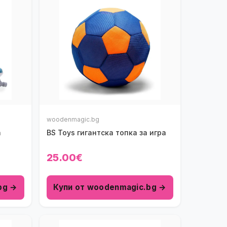
woodenmagic.bg
а
BS Toys гигантска топка за игра
25.00€
bg →
Купи от woodenmagic.bg →