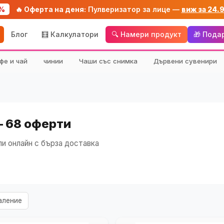
%
🔥 Оферта на деня:
Пулверизатор за лице —
виж за 24.
Блог
🧮 Калкулатори
🔍 Намери продукт
🎁 Пода
фе и чай
чинии
Чаши със снимка
Дървени сувенири
— 68 оферти
и онлайн с бърза доставка
аление