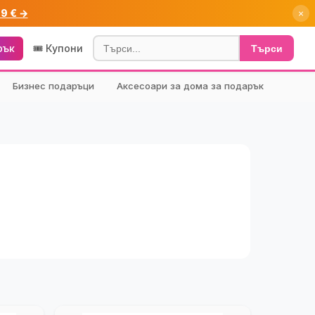
99 € →
×
рък
🎟️ Купони
Търси
Бизнес подаръци
Аксесоари за дома за подарък