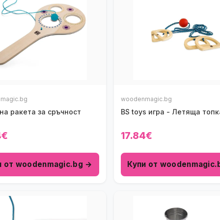
magic.bg
woodenmagic.bg
на ракета за сръчност
BS toys игра - Летяща топк
4€
17.84€
и от woodenmagic.bg →
Купи от woodenmagic.