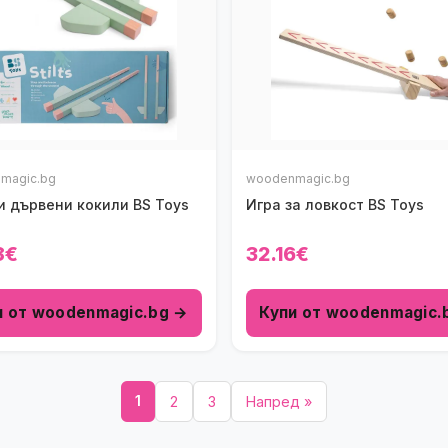
magic.bg
woodenmagic.bg
и дървени кокили BS Toys
Игра за ловкост BS Toys
8€
32.16€
и от woodenmagic.bg →
Купи от woodenmagic.
1
2
3
Напред »