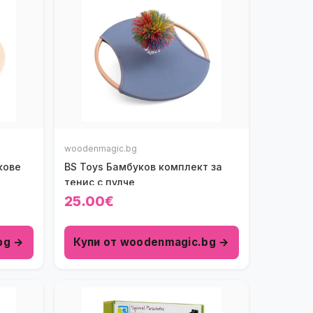
woodenmagic.bg
кове
BS Toys Бамбуков комплект за
тенис с пулче
25.00€
bg →
Купи от woodenmagic.bg →