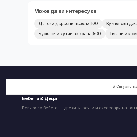
Може да ви интересува
Детски дървени пъзели|100
Кухненски дж
Буркани и кутии за храна|500
Тигани и ком
🔒 Сигурно 
Бебета & Деца
Всичко за бебето — дрехи, играчки и аксесоари на топ 