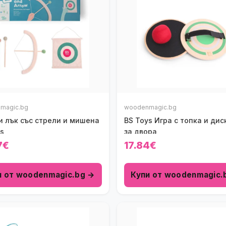
magic.bg
woodenmagic.bg
и лък със стрели и мишена
BS Toys Игра с топка и дис
s
за двора
7€
17.84€
и от woodenmagic.bg →
Купи от woodenmagic.