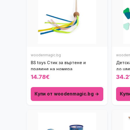
woodenmagic.bg
wooden
BS toys Стик за въртене и
Детска
правене на номера
до цв
14.78€
34.2
Купи от woodenmagic.bg →
Куп