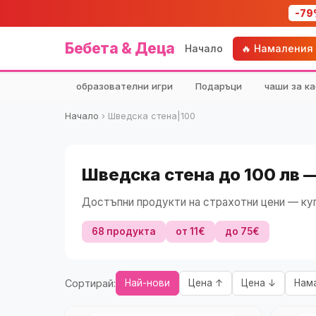
-79
Бебета & Деца
Начало
🔥 Намаления
образователни игри
Подаръци
чаши за ка
Начало
›
Шведска стена|100
Шведска стена до 100 лв 
Достъпни продукти на страхотни цени — куп
68 продукта
от 11€
до 75€
Сортирай:
Най-нови
Цена ↑
Цена ↓
Нам