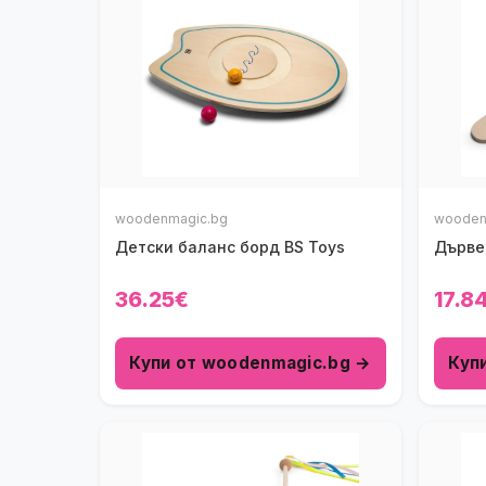
woodenmagic.bg
wooden
Детски баланс борд BS Toys
Дърве
36.25€
17.8
Купи от woodenmagic.bg →
Куп