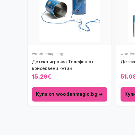
woodenmagic.bg
wooden
Детска играчка Телефон от
Детск
консервени кутии
15.29€
51.0
Купи от woodenmagic.bg →
Куп