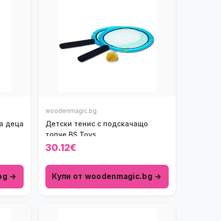
woodenmagic.bg
а деца
Детски тенис с подскачащо
топче BS Toys
30.12€
bg →
Купи от woodenmagic.bg →