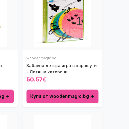
woodenmagic.bg
а
Забавна детска игра с парашути
- Летящи катерици
50.57€
bg →
Купи от woodenmagic.bg →