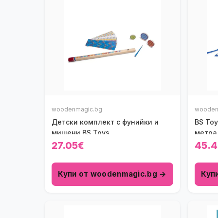
woodenmagic.bg
wooden
Детски комплект с фунийки и
BS Toy
мишени BS Toys
метра
27.05€
45.4
Купи от woodenmagic.bg →
Куп