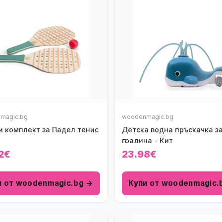
magic.bg
woodenmagic.bg
и комплект за Падел тенис
Детска водна пръскачка з
градина - Кит
2€
23.98€
и от woodenmagic.bg →
Купи от woodenmagic.