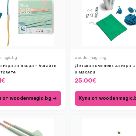
magic.bg
woodenmagic.bg
 игра за двора - Бягайте
Детски комплект за игра с
етовете
и макари
1€
25.00€
и от woodenmagic.bg →
Купи от woodenmagic.