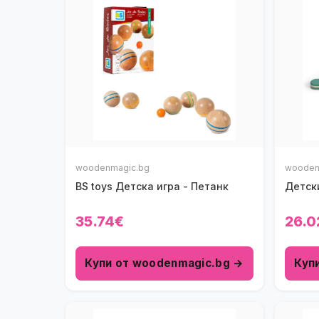
woodenmagic.bg
wooden
BS toys Детска игра - Петанк
Детск
35.74€
26.0
Купи от woodenmagic.bg →
Куп