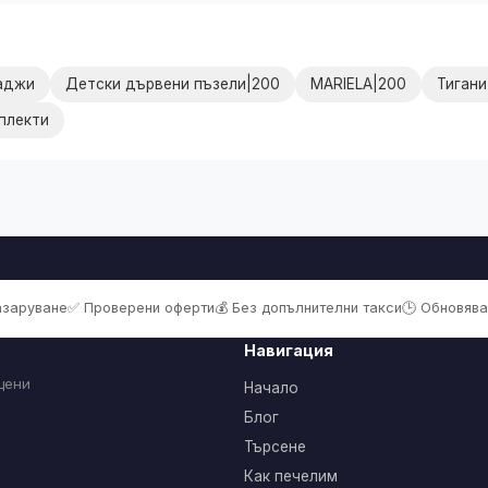
аджи
Детски дървени пъзели|200
MARIELA|200
Тигани
плекти
пазаруване
✅ Проверени оферти
💰 Без допълнителни такси
🕒 Обновява
Навигация
цени
Начало
Блог
Търсене
Как печелим