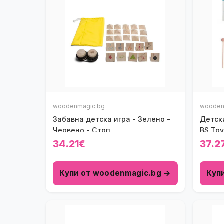
woodenmagic.bg
wooden
Забавна детска игра - Зелено -
Детск
Червено - Стоп
BS Toy
34.21€
37.2
Купи от woodenmagic.bg →
Куп