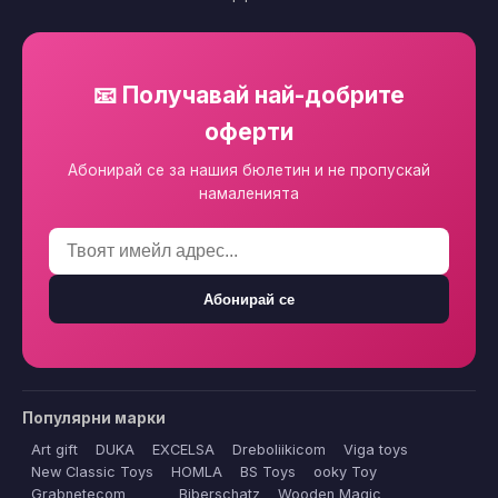
📧 Получавай най-добрите
оферти
Абонирай се за нашия бюлетин и не пропускай
намаленията
Абонирай се
Популярни марки
Art gift
DUKA
EXCELSA
Dreboliikicom
Viga toys
New Classic Toys
HOMLA
BS Toys
ooky Toy
Grabnetecom
Biberschatz
Wooden Magic