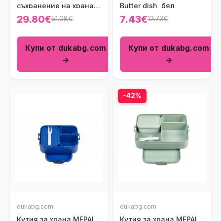
съхранение на храна
Butter dish, бял
MEPAL CIRQULA
29.80€
7.43€
51.08€
12.73€
Купи от dukabg.com
Купи от dukabg.com
→
→
-42%
dukabg.com
dukabg.com
Кутия за храна MEPAL
Кутия за храна MEPAL