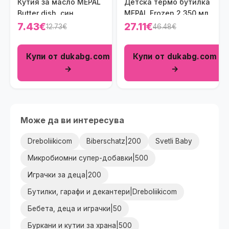
Кутия за масло MEPAL
Детска термо бутилка
Butter dish, син
MEPAL Frozen 2 350 мл.
7.43€
27.11€
12.73€
46.48€
Купи от dukabg.com
Купи от dukabg.com
→
→
Може да ви интересува
Dreboliikicom
Biberschatz|200
Svetli Baby
Микробиомни супер-добавки|500
Играчки за деца|200
Бутилки, гарафи и декантери|Dreboliikicom
Бебета, деца и играчки|50
Буркани и кутии за храна|500