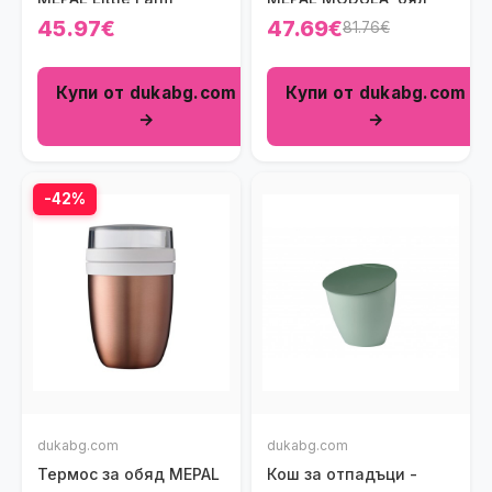
45.97€
47.69€
81.76€
Купи от dukabg.com
Купи от dukabg.com
→
→
-42%
dukabg.com
dukabg.com
Термос за обяд MEPAL
Кош за отпадъци -