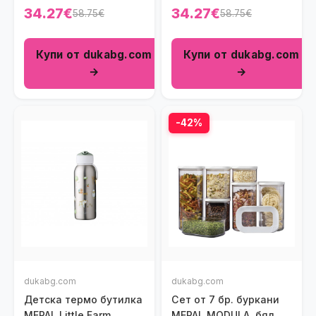
34.27€
34.27€
58.75€
58.75€
Купи от dukabg.com
Купи от dukabg.com
→
→
-42%
dukabg.com
dukabg.com
Детска термо бутилка
Сет от 7 бр. буркани
MEPAL Little Farm
MEPAL MODULA, бял