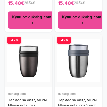
розов
син
15.48€
15.48€
26.54€
26.54€
Купи от dukabg.com
Купи от dukabg.com
→
→
-42%
-42%
dukabg.com
dukabg.com
Термос за обяд MEPAL
Термос за обяд MEPAL
Ellipse pots, сив
Ellipse pots, сребрист