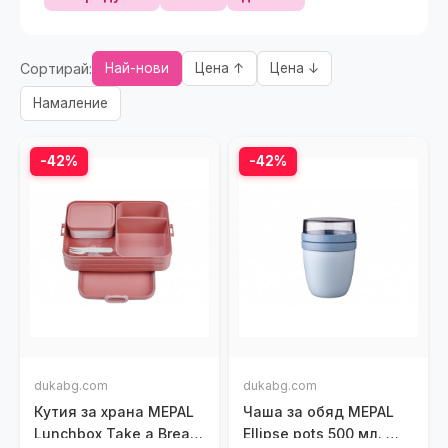
Сортирай:
Най-нови
Цена ↑
Цена ↓
Намаление
-42%
-42%
dukabg.com
dukabg.com
Кутия за храна MEPAL
Чаша за обяд MEPAL
Lunchbox Take a Break,
Ellipse pots 500 мл.,