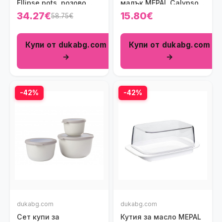
Ellipse pots, розово
малък MEPAL Calypso,
злато
северно зелен
34.27€
15.80€
58.75€
Купи от dukabg.com
Купи от dukabg.com
→
→
-42%
-42%
dukabg.com
dukabg.com
Сет купи за
Кутия за масло MEPAL