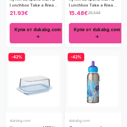
Lunchbox Take a Break,
Lunchbox Take a Break,
тъмносин
северно зелено
21.93€
15.48€
26.54€
Купи от dukabg.com
Купи от dukabg.com
→
→
-42%
-42%
dukabg.com
dukabg.com