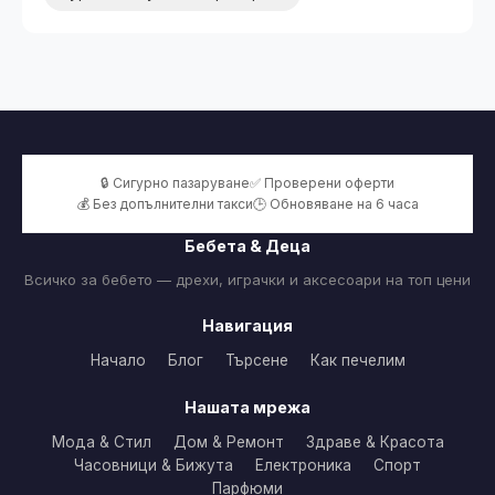
🔒 Сигурно пазаруване
✅ Проверени оферти
💰 Без допълнителни такси
🕒 Обновяване на 6 часа
Бебета & Деца
Всичко за бебето — дрехи, играчки и аксесоари на топ цени
Навигация
Начало
Блог
Търсене
Как печелим
Нашата мрежа
Мода & Стил
Дом & Ремонт
Здраве & Красота
Часовници & Бижута
Електроника
Спорт
Парфюми