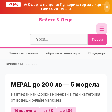
-79%
🔥 Оферта на деня:
Пулверизатор за лице —
×
виж за 24.99 € →
Начало
Бебета & Деца
🔥 Намаления
☰
Блог
Търси
🧮 Калкулатори
Чаши със снимка
образователни игри
Подаръци
🔍 Намери продукт
🎁 Подарък
Начало
›
MEPAL|200
🎟️ Купони
MEPAL до 200 лв — 5 модела
Разгледай най-добрите оферти в тази категория
от водещи онлайн магазини
14 продукта
от 7€
до 48€