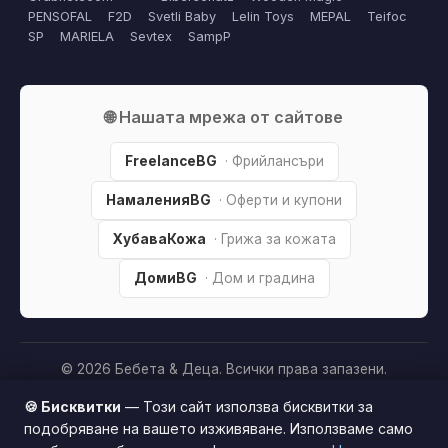
PENSOFAL
F2D
Svetli Baby
Lelin Toys
MEPAL
Teifoc
SP
MARIELA
Sevtex
SampP
🌐 Нашата мрежа от сайтове
FreelanceBG
· Фрийлансъри
НамаленияBG
· Оферти и купони
ХубаваКожа
· Грижа за кожата
ДомиBG
· Дом и градина
© 2026 Бебета & Деца. Всички права запазени.
Партньорско разкриване:
Този сайт е независим и
🍪 Бисквитки
— Този сайт използва бисквитки за
съдържа партньорски (affiliate) линкове. Когато купите
подобряване на вашето изживяване. Използваме само
продукт през тях, може да получим малка комисиона от