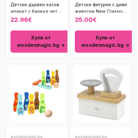
Детски дървен касов
Детски фигурки с диви
апарат с баркод четец
животни New Classic
Polar B
Toys
22.96€
25.00€
Купи от
Купи от
woodenmagic.bg →
woodenmagic.bg →
woodenmagic.bg
woodenmagic.bg