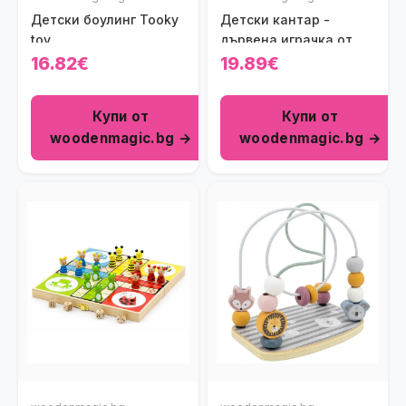
Детски боулинг Tooky
Детски кантар -
toy
дървена играчка от
Viga toys
16.82€
19.89€
Купи от
Купи от
woodenmagic.bg →
woodenmagic.bg →