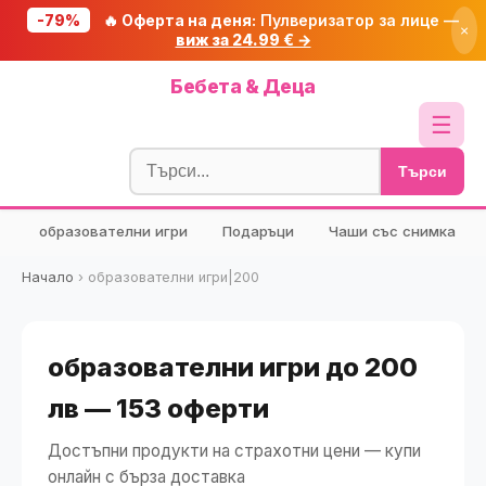
-79%
🔥 Оферта на деня:
Пулверизатор за лице —
×
виж за 24.99 € →
Начало
Бебета & Деца
🔥 Намаления
☰
Блог
Търси
🧮 Калкулатори
образователни игри
Подаръци
Чаши със снимка
🔍 Намери продукт
🎁 Подарък
Начало
›
образователни игри|200
🎟️ Купони
образователни игри до 200
лв — 153 оферти
Достъпни продукти на страхотни цени — купи
онлайн с бърза доставка