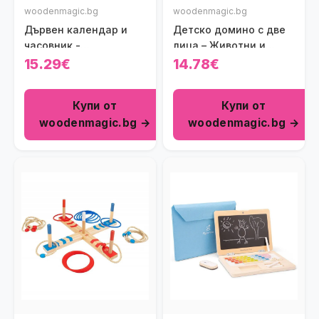
woodenmagic.bg
woodenmagic.bg
Дървен календар и
Детско домино с две
часовник -
лица – Животни и
образователни
Цифри New Classic
15.29€
14.78€
играчки
Toys
Купи от
Купи от
woodenmagic.bg →
woodenmagic.bg →