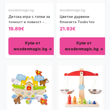
woodenmagic.bg
woodenmagic.bg
Детска игра с топки за
Цветни дървени
точност и ловкост -
блокчета Tooky toy
Таралеж
19.89€
21.93€
Купи от
Купи от
woodenmagic.bg →
woodenmagic.bg →