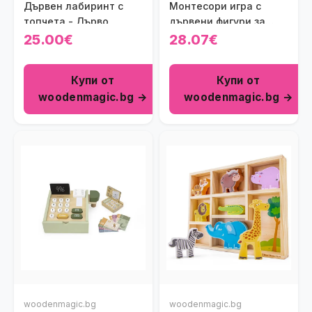
Дървен лабиринт с
Монтесори игра с
топчета - Дърво
дървени фигури за
балансиране
25.00€
28.07€
Купи от
Купи от
woodenmagic.bg →
woodenmagic.bg →
woodenmagic.bg
woodenmagic.bg