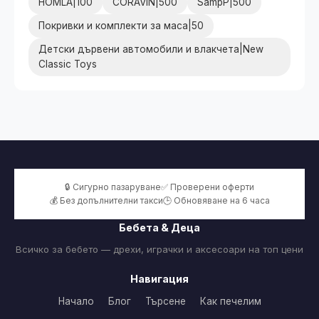
HOMLA|100
CORAVIN|500
SampP|500
Покривки и комплекти за маса|50
Детски дървени автомобили и влакчета|New
Classic Toys
🔒 Сигурно пазаруване
✅ Проверени оферти
💰 Без допълнителни такси
🕒 Обновяване на 6 часа
Бебета & Деца
Всичко за бебето — дрехи, играчки и аксесоари на топ цени
Навигация
Начало
Блог
Търсене
Как печелим