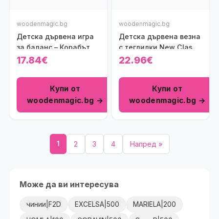
woodenmagic.bg
woodenmagic.bg
Детска дървена игра
Детска дървена везна
за баланс – Корабът
с теглилки New Classic
на Ной New Classic
Toys
17.84€
22.96€
Toys
Купи от
Купи от
woodenmagic.bg →
woodenmagic.bg →
1
2
3
4
Напред »
Може да ви интересува
чинии|F2D
EXCELSA|500
MARIELA|200