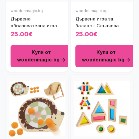
woodenmagic.bg
woodenmagic.bg
Дървена
Дървена игра за
образователна игра
баланс – Слънчева
със зъбни колела -
система Viga toys
25.00€
25.00€
Градина
Купи от
Купи от
woodenmagic.bg →
woodenmagic.bg →