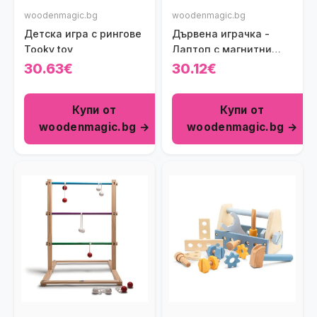
woodenmagic.bg
woodenmagic.bg
Детска игра с рингове
Дървена играчка -
Tooky toy
Лаптоп с магнитни
букви
30.63€
30.12€
Купи от
Купи от
woodenmagic.bg →
woodenmagic.bg →