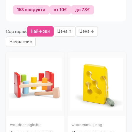
153 продукта
от 10€
до 78€
Сортирай:
Най-нови
Цена ↑
Цена ↓
Намаление
woodenmagic.bg
woodenmagic.bg