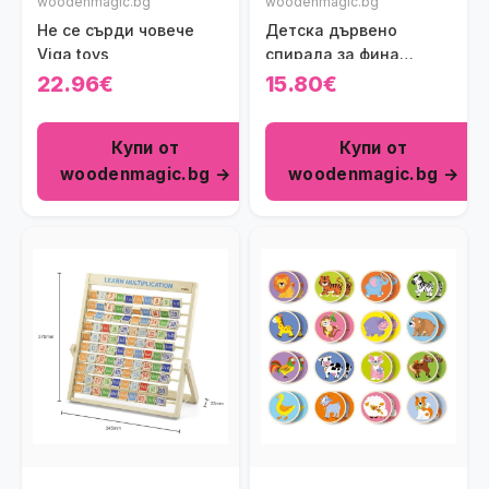
woodenmagic.bg
woodenmagic.bg
Не се сърди човече
Детска дървено
Viga toys
спирала за фина
моторика Polar B Viga
22.96€
15.80€
toys
Купи от
Купи от
woodenmagic.bg →
woodenmagic.bg →