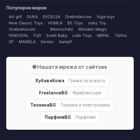
Популярни марки
Art gift
DUKA
EXCELSA
Dreboliikicom
Viga toys
New Classic Toys
HOMLA
BS Toys
ooky Toy
Grabnetecom
Biberschatz
Wooden Magic
PENSOFAL
F2D
Svetli Baby
Lelin Toys
MEPAL
Teifoc
SP
MARIELA
Sevtex
SampP
🌐 Нашата мрежа от сайтове
ХубаваКожа
· Грижа за кожата
FreelanceBG
· Фрийлансъри
ТехникаBG
· Техника и електроника
ПарфюмBG
· Парфюми