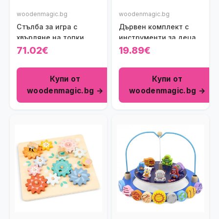
woodenmagic.bg
woodenmagic.bg
Стълба за игра с
Дървен комплект с
хвърляне на топки
инструменти за деца
71.02€
19.89€
Купи от
Купи от
woodenmagic.bg →
woodenmagic.bg →