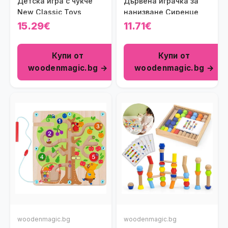
Детска игра с чукче
Дървена играчка за
New Classic Toys
нанизване Сиренце
15.29€
11.71€
Купи от
Купи от
woodenmagic.bg →
woodenmagic.bg →
woodenmagic.bg
woodenmagic.bg