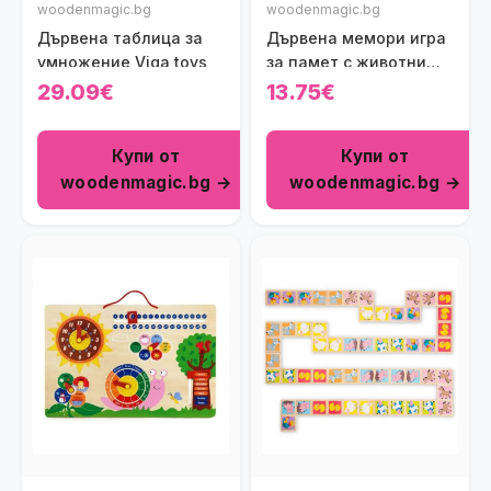
woodenmagic.bg
woodenmagic.bg
Дървена таблица за
Дървена мемори игра
умножение Viga toys
за памет с животни
Viga toys
29.09€
13.75€
Купи от
Купи от
woodenmagic.bg →
woodenmagic.bg →