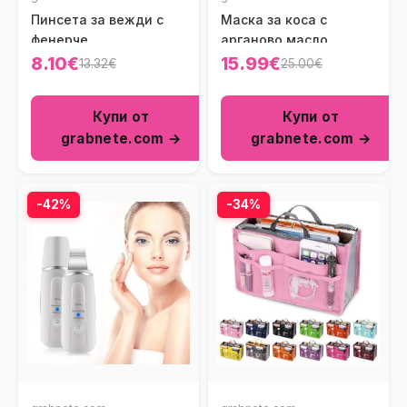
Пинсета за вежди с
Маска за коса с
фенерче
арганово масло
8.10€
15.99€
13.32€
25.00€
Купи от
Купи от
grabnete.com →
grabnete.com →
-42%
-34%