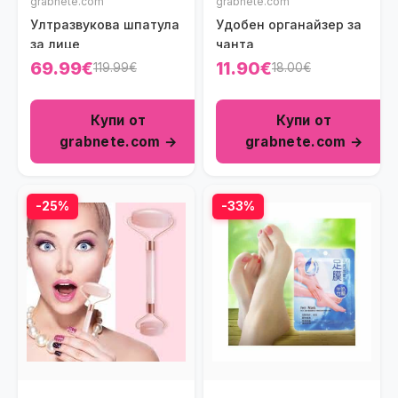
grabnete.com
grabnete.com
Ултразвукова шпатула
Удобен органайзер за
за лице
чанта
69.99€
11.90€
119.99€
18.00€
Купи от
Купи от
grabnete.com →
grabnete.com →
-25%
-33%