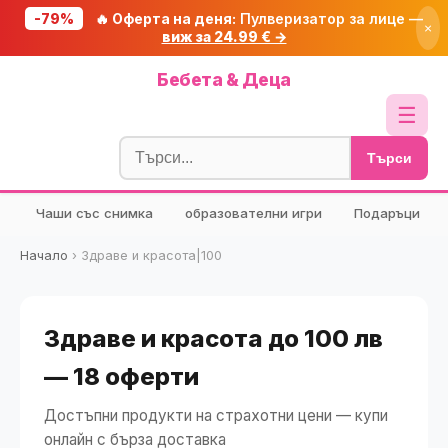
-79%
🔥 Оферта на деня:
Пулверизатор за лице —
×
виж за 24.99 € →
Начало
Бебета & Деца
🔥 Намаления
☰
Блог
Търси
🧮 Калкулатори
Чаши със снимка
образователни игри
Подаръци
🔍 Намери продукт
🎁 Подарък
Начало
›
Здраве и красота|100
🎟️ Купони
Здраве и красота до 100 лв
— 18 оферти
Достъпни продукти на страхотни цени — купи
онлайн с бърза доставка