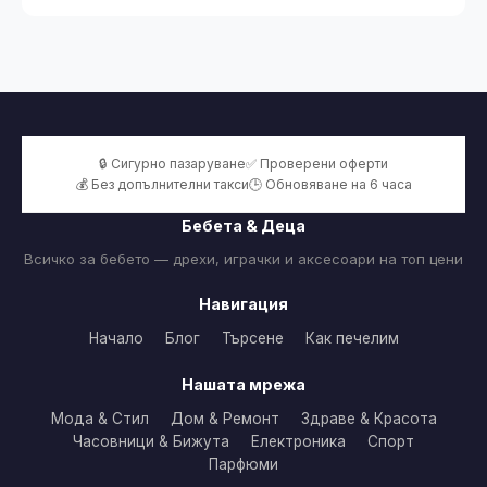
🔒 Сигурно пазаруване
✅ Проверени оферти
💰 Без допълнителни такси
🕒 Обновяване на 6 часа
Бебета & Деца
Всичко за бебето — дрехи, играчки и аксесоари на топ цени
Навигация
Начало
Блог
Търсене
Как печелим
Нашата мрежа
Мода & Стил
Дом & Ремонт
Здраве & Красота
Часовници & Бижута
Електроника
Спорт
Парфюми