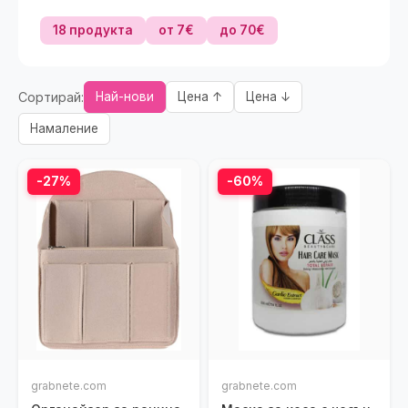
18 продукта
от 7€
до 70€
Сортирай:
Най-нови
Цена ↑
Цена ↓
Намаление
-27%
-60%
grabnete.com
grabnete.com