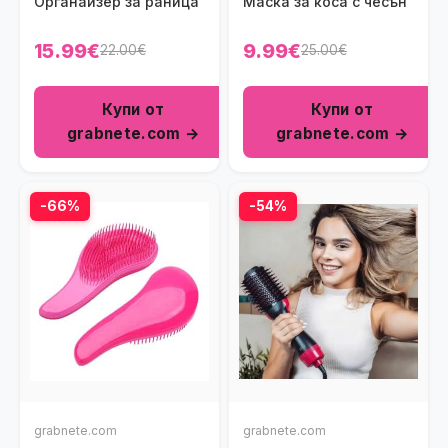
Органайзер за раница
Маска за коса с чесън
15.99€
9.99€
22.00€
25.00€
Купи от
Купи от
grabnete.com →
grabnete.com →
-66%
-54%
grabnete.com
grabnete.com