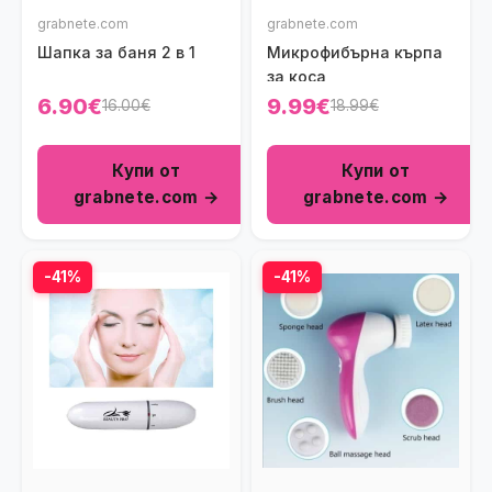
grabnete.com
grabnete.com
Шапка за баня 2 в 1
Микрофибърна кърпа
за коса
6.90€
9.99€
16.00€
18.99€
Купи от
Купи от
grabnete.com →
grabnete.com →
-41%
-41%