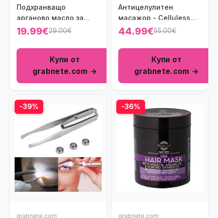
Подхранващо
Антицелулитен
арганово масло за
масажор - Celluless
коса
MD
19.99€
44.99€
29.00€
55.00€
Купи от
Купи от
grabnete.com →
grabnete.com →
-39%
-36%
grabnete.com
grabnete.com