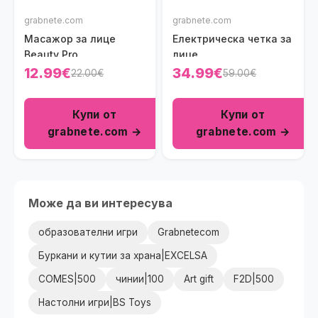
grabnete.com
grabnete.com
Масажор за лице
Електрическа четка за
Beauty Pro
лице
12.99€
34.99€
22.00€
59.00€
Купи от
Купи от
grabnete.com →
grabnete.com →
Може да ви интересува
образователни игри
Grabnetecom
Буркани и кутии за храна|EXCELSA
COMES|500
чинии|100
Art gift
F2D|500
Настолни игри|BS Toys