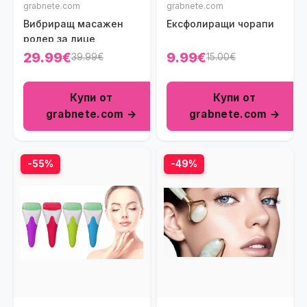
grabnete.com
grabnete.com
Вибриращ масажен
Ексфолиращи чорапи
ролер за лице
29.99€
9.99€
39.99€
15.00€
Купи от
Купи от
grabnete.com →
grabnete.com →
-55%
-49%