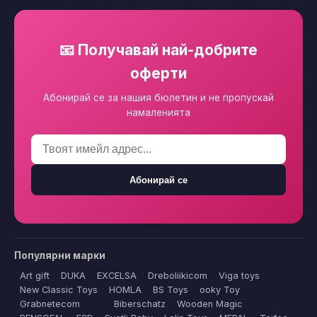
📧 Получавай най-добрите
оферти
Абонирай се за нашия бюлетин и не пропускай
намаленията
Абонирай се
Популярни марки
Art gift
DUKA
EXCELSA
Dreboliikicom
Viga toys
New Classic Toys
HOMLA
BS Toys
ooky Toy
Grabnetecom
Biberschatz
Wooden Magic