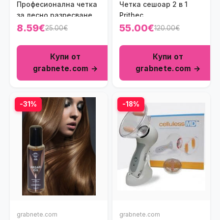
Професионална четка
Четка сешоар 2 в 1
за лесно разресване
Prithec
Tangle Tamer
8.59€
55.00€
25.00€
120.00€
Купи от
Купи от
grabnete.com →
grabnete.com →
-31%
-18%
grabnete.com
grabnete.com