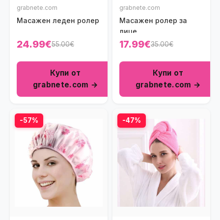
grabnete.com
grabnete.com
Масажен леден ролер
Масажен ролер за
лице
24.99€
17.99€
55.00€
35.00€
Купи от
Купи от
grabnete.com →
grabnete.com →
-57%
-47%