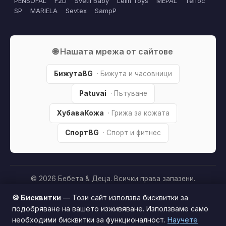
PENSOFAL
F2D
Svetli Baby
Lelin Toys
MEPAL
Teifoc
SP
MARIELA
Sevtex
SampP
🌐 Нашата мрежа от сайтове
БижутаBG
· Бижута и часовници
Patuvai
· Пътуване
ХубаваКожа
· Грижа за кожата
СпортBG
· Спорт и фитнес
© 2026 Бебета & Деца. Всички права запазени.
Партньорско разкриване:
Този сайт е независим и
🍪 Бисквитки
— Този сайт използва бисквитки за
съдържа партньорски (affiliate) линкове. Когато купите
подобряване на вашето изживяване. Използваме само
продукт през тях, може да получим малка комисиона от
необходими бисквитки за функционалност.
Научете
Този сайт използва бисквитки за по-добро