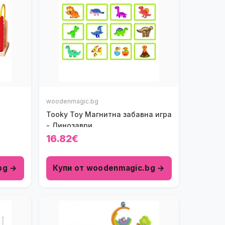
woodenmagic.bg
Tooky Toy Магнитна забавна игра
- Динозаври
16.82€
bg →
Купи от woodenmagic.bg →