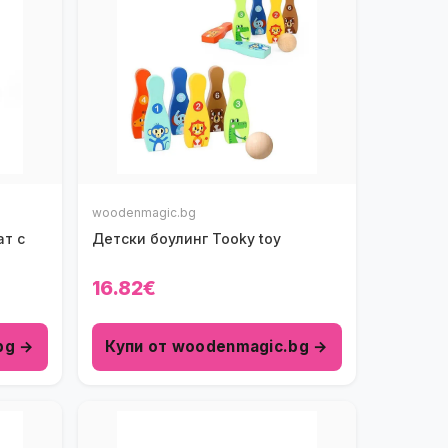
woodenmagic.bg
ат с
Детски боулинг Tooky toy
16.82€
bg →
Купи от woodenmagic.bg →