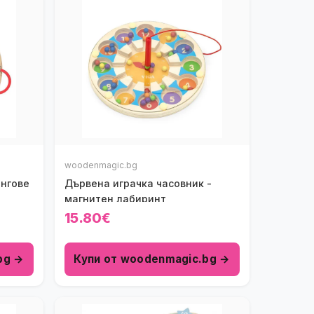
woodenmagic.bg
ингове
Дървена играчка часовник -
магнитен лабиринт
15.80€
bg →
Купи от woodenmagic.bg →