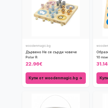
woodenmagic.bg
wooden
Дървено Не се сърди човече
Образ
Polar B
10 пр
22.96€
31.1
Купи от woodenmagic.bg →
Куп