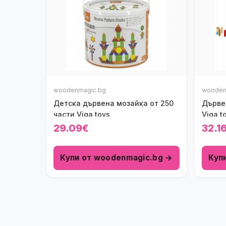
woodenmagic.bg
wooden
Детска дървена мозайка от 250
Дърве
части Viga toys
Viga t
29.09€
32.1
Купи от woodenmagic.bg →
Куп