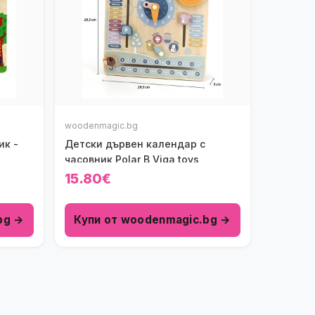
woodenmagic.bg
ик -
Детски дървен календар с
часовник Polar B Viga toys
15.80€
bg →
Купи от woodenmagic.bg →