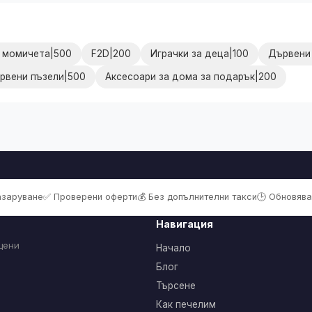
а момичета|500
F2D|200
Играчки за деца|100
Дървени 
рвени пъзели|500
Аксесоари за дома за подарък|200
пазаруване
✅ Проверени оферти
💰 Без допълнителни такси
🕒 Обновява
Навигация
цени
Начало
Блог
Търсене
Как печелим