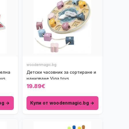
woodenmagic.bg
телна
Детски часовник за сортиране и
oys
нанизване Viga toys
19.89€
bg →
Купи от woodenmagic.bg →