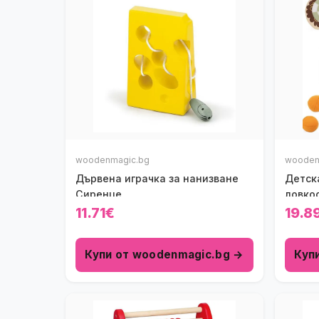
woodenmagic.bg
wooden
Дървена играчка за нанизване
Детска
Сиренце
ловко
11.71€
19.8
Купи от woodenmagic.bg →
Куп