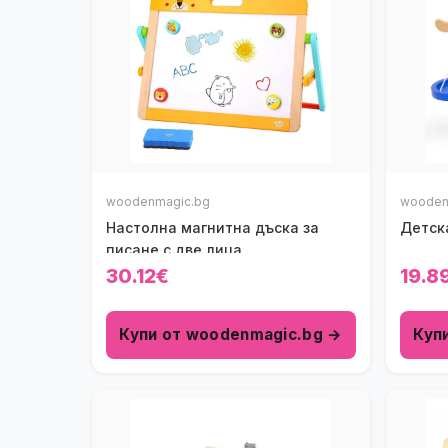
woodenmagic.bg
wooden
Настолна магнитна дъска за
Детска
писане с две лица
30.12€
19.8
Купи от woodenmagic.bg →
Куп