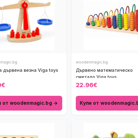
magic.bg
woodenmagic.bg
 дървена везна Viga toys
Дървено математическо
сметало Viga toys
9€
22.96€
и от woodenmagic.bg →
Купи от woodenmagic.