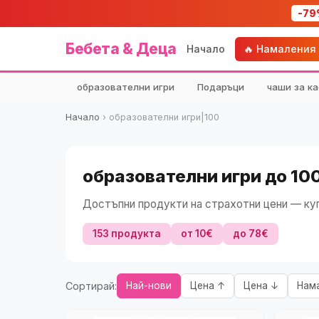
-79
Бебета & Деца
Начало
🔥 Намаления
образователни игри
Подаръци
чаши за ка
Начало
›
образователни игри|100
образователни игри до 10
Достъпни продукти на страхотни цени — куп
153 продукта
от 10€
до 78€
Сортирай:
Най-нови
Цена ↑
Цена ↓
Нам