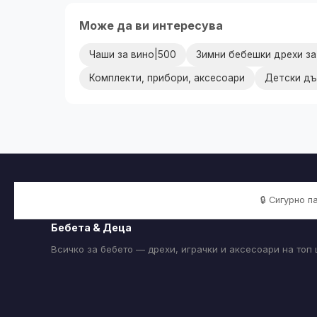
Може да ви интересува
Чаши за вино|500
Зимни бебешки дрехи з
Комплекти, прибори, аксесоари
Детски дъ
🔒 Сигурно 
Бебета & Деца
Всичко за бебето — дрехи, играчки и аксесоари на топ 