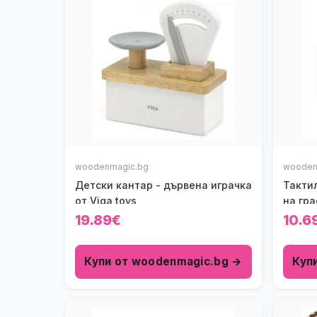
woodenmagic.bg
wooden
Детски кантар - дървена играчка
Такти
от Viga toys
на гр
19.89€
10.6
Купи от woodenmagic.bg →
Куп