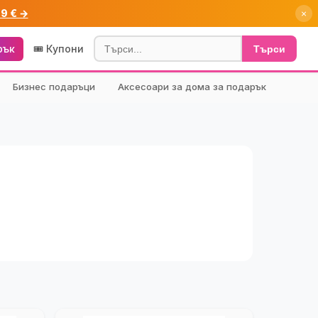
99 € →
×
рък
🎟️ Купони
Търси
Бизнес подаръци
Аксесоари за дома за подарък