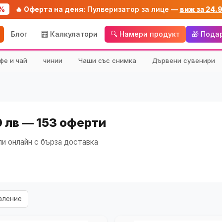
%
🔥 Оферта на деня:
Пулверизатор за лице —
виж за 24.
Блог
🧮 Калкулатори
🔍 Намери продукт
🎁 Пода
фе и чай
чинии
Чаши със снимка
Дървени сувенири
0 лв — 153 оферти
и онлайн с бърза доставка
аление