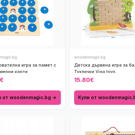
magic.bg
woodenmagic.bg
ователна игра за памет с
Детска дървена игра за ба
имерни карти
Тухлички Viga toys
4€
15.80€
и от woodenmagic.bg →
Купи от woodenmagic.