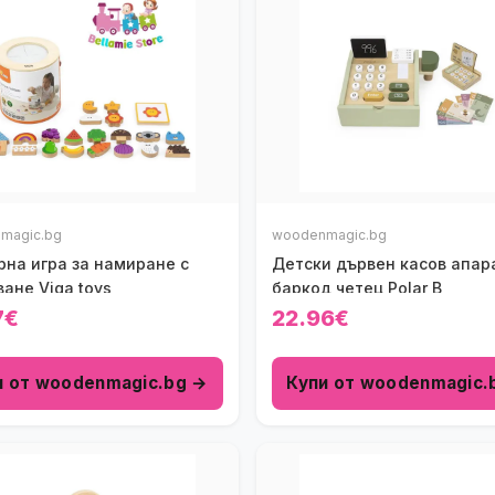
magic.bg
woodenmagic.bg
рна игра за намиране с
Детски дървен касов апар
ане Viga toys
баркод четец Polar B
7€
22.96€
и от woodenmagic.bg →
Купи от woodenmagic.