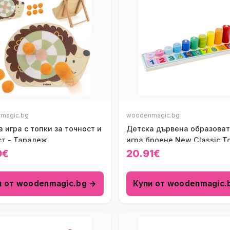
magic.bg
woodenmagic.bg
 игра с топки за точност и
Детска дървена образова
ст - Таралеж
игра броене New Classic T
9€
20.91€
и от woodenmagic.bg →
Купи от woodenmagic.