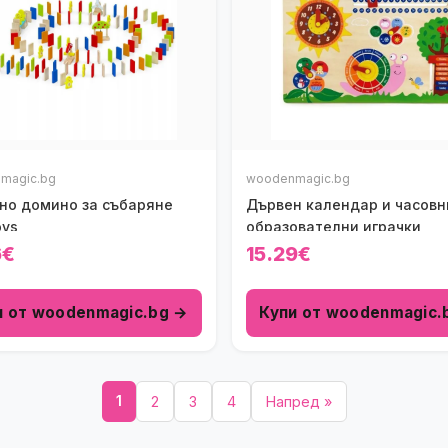
magic.bg
woodenmagic.bg
но домино за събаряне
Дървен календар и часовн
oys
образователни играчки
6€
15.29€
и от woodenmagic.bg →
Купи от woodenmagic.
1
2
3
4
Напред »