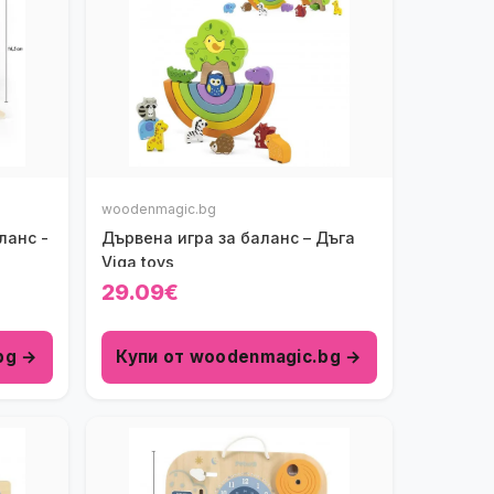
woodenmagic.bg
ланс -
Дървена игра за баланс – Дъга
Viga toys
29.09€
bg →
Купи от woodenmagic.bg →