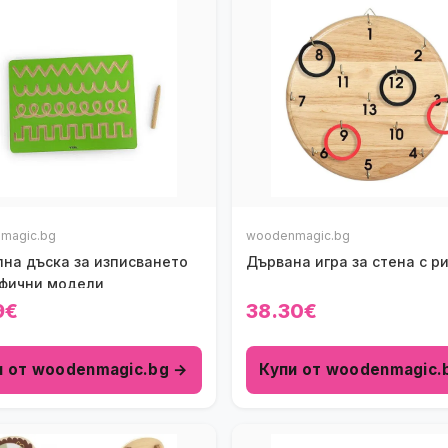
magic.bg
woodenmagic.bg
лна дъска за изписването
Дървана игра за стена с р
афични модели
9€
38.30€
и от woodenmagic.bg →
Купи от woodenmagic.