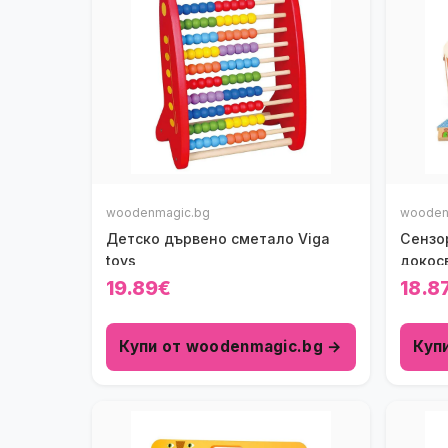
woodenmagic.bg
wooden
Детско дървено сметало Viga
Сензо
toys
докосв
19.89€
18.8
Купи от woodenmagic.bg →
Куп