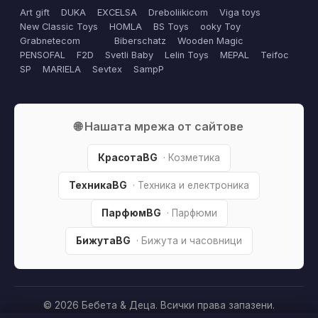
Art gift
DUKA
EXCELSA
Dreboliikicom
Viga toys
New Classic Toys
HOMLA
BS Toys
ooky Toy
Grabnetecom
Biberschatz
Wooden Magic
PENSOFAL
F2D
Svetli Baby
Lelin Toys
MEPAL
Teifoc
SP
MARIELA
Sevtex
SampP
🌐 Нашата мрежа от сайтове
КрасотаBG
· Козметика
ТехникаBG
· Техника и електроника
ПарфюмBG
· Парфюми
БижутаBG
· Бижута и часовници
© 2026 Бебета & Деца. Всички права запазени.