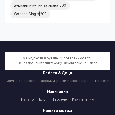
Буркани и кутии за храна|500
Wooden Magic|200
🔒 Сигурно пазаруване
✅ Проверени оферти
💰 Без допълнителни такси
🕒 Обновяване на 6 часа
Бебета & Деца
Всичко за бебето — дрехи, играчки и аксесоари на топ цени
Навигация
Начало
Блог
Търсене
Как печелим
Нашата мрежа