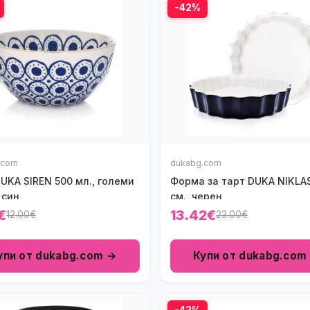
-42%
.com
dukabg.com
UKA SIREN 500 мл., големи
Форма за тарт DUKA NIKLA
 син
см., черен
€
13.42€
12.00€
23.00€
упи от dukabg.com →
Купи от dukabg.com
-42%