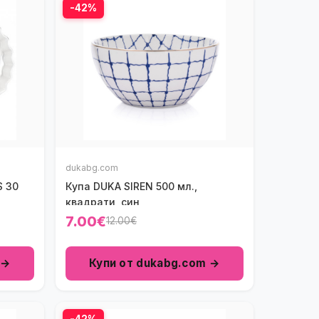
-42%
dukabg.com
S 30
Купа DUKA SIREN 500 мл.,
квадрати, син
7.00€
12.00€
 →
Купи от dukabg.com →
-42%