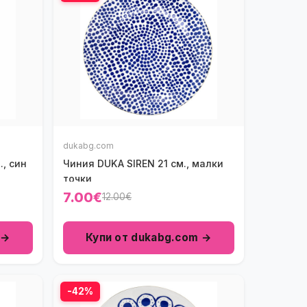
dukabg.com
, син
Чиния DUKA SIREN 21 см., малки
точки
7.00€
12.00€
 →
Купи от dukabg.com →
-42%