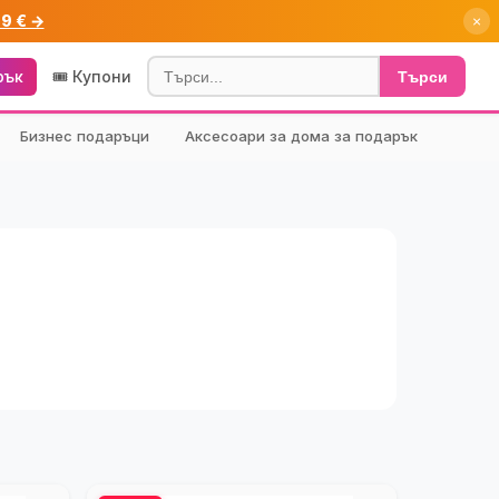
99 € →
×
рък
🎟️ Купони
Търси
Бизнес подаръци
Аксесоари за дома за подарък