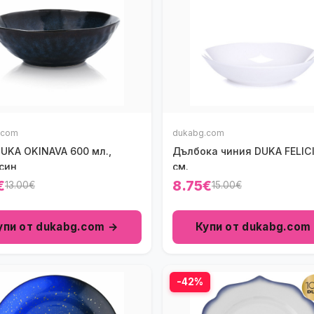
.com
dukabg.com
UKA OKINAVA 600 мл.,
Дълбока чиния DUKA FELICI
син
см.
€
8.75€
13.00€
15.00€
упи от dukabg.com →
Купи от dukabg.com
-42%