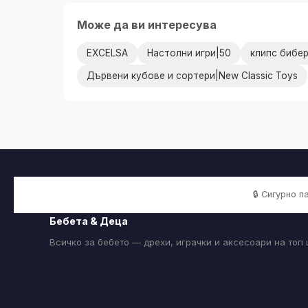
Може да ви интересува
EXCELSA
Настолни игри|50
клипс бибе
Дървени кубове и сортери|New Classic Toys
🔒 Сигурно 
Бебета & Деца
Всичко за бебето — дрехи, играчки и аксесоари на топ 