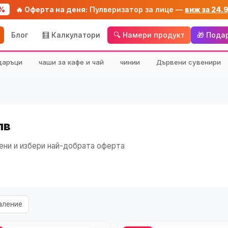
%
🔥 Оферта на деня:
Пулверизатор за лице —
виж за 24.
Блог
🧮 Калкулатори
🔍 Намери продукт
🎁 Пода
даръци
чаши за кафе и чай
чинии
Дървени сувенири
лв
ени и избери най-добрата оферта
аление