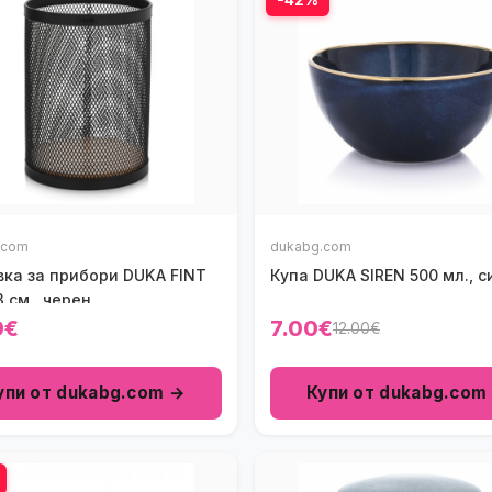
.com
dukabg.com
вка за прибори DUKA FINT
Купа DUKA SIREN 500 мл., с
3 см., черен
0€
7.00€
12.00€
упи от dukabg.com →
Купи от dukabg.com