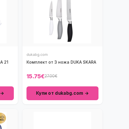
dukabg.com
A 21
Комплект от 3 ножа DUKA SKARA
15.75€
27.00€
 →
Купи от dukabg.com →