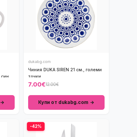
dukabg.com
Чиния DUKA SIREN 21 см., големи
 син
точки
7.00€
12.00€
 →
Купи от dukabg.com →
-42%