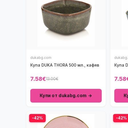
dukabg.com
dukabg
Купа DUKA THORA 500 мл., кафяв
Купа D
7.58€
7.58
13.00€
Купи от dukabg.com →
К
-42%
-42%