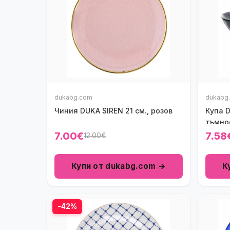
dukabg.com
dukabg
Чиния DUKA SIREN 21 см., розов
Купа D
тъмно
7.00€
7.58
12.00€
Купи от dukabg.com →
К
-42%