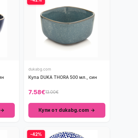
dukabg.com
ин
Купа DUKA THORA 500 мл., син
7.58€
13.00€
 →
Купи от dukabg.com →
-42%