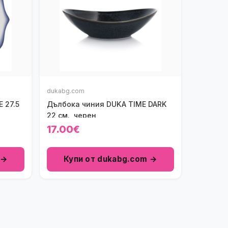
dukabg.com
 27.5
Дълбока чиния DUKA TIME DARK
22 см., черен
17.00€
 →
Купи от dukabg.com →