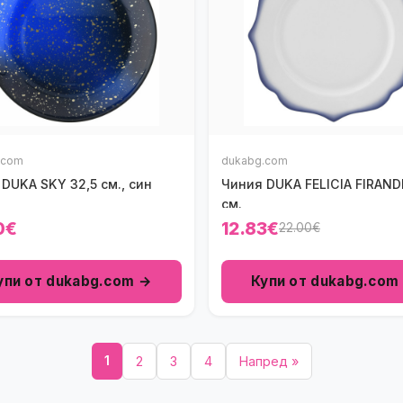
.com
dukabg.com
DUKA SKY 32,5 см., син
Чиния DUKA FELICIA FIRANDE
см.
0€
12.83€
22.00€
упи от dukabg.com →
Купи от dukabg.com
1
2
3
4
Напред »