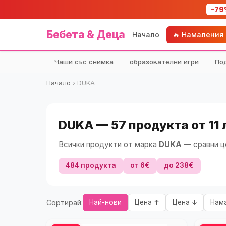
-79
Бебета & Деца
Начало
🔥 Намаления
Чаши със снимка
образователни игри
По
Начало
›
DUKA
DUKA — 57 продукта от 11 
Всички продукти от марка
DUKA
— сравни ц
484 продукта
от 6€
до 238€
Сортирай:
Най-нови
Цена ↑
Цена ↓
Нам