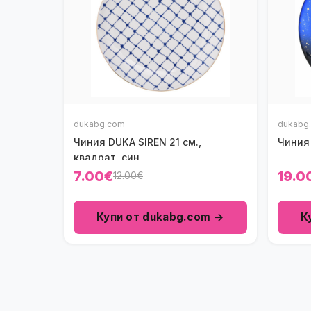
dukabg.com
dukabg
Чиния DUKA SIREN 21 см.,
Чиния 
квадрат, син
7.00€
19.0
12.00€
Купи от dukabg.com →
К