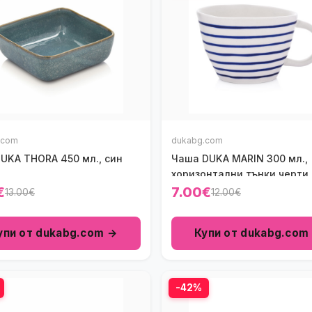
.com
dukabg.com
UKA THORA 450 мл., син
Чаша DUKA MARIN 300 мл.,
хоризонтални тънки черти,
€
7.00€
13.00€
12.00€
упи от dukabg.com →
Купи от dukabg.com
-42%