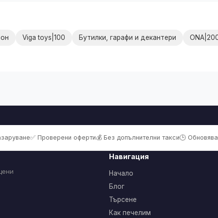
рон
Viga toys|100
Бутилки, гарафи и декантери
ONA|20
пазаруване
✅ Проверени оферти
💰 Без допълнителни такси
🕒 Обновява
Навигация
цени
Начало
Блог
Търсене
Как печелим