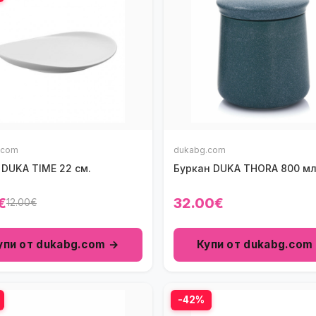
.com
dukabg.com
 DUKA TIME 22 см.
Буркан DUKA THORA 800 мл.
€
32.00€
12.00€
упи от dukabg.com →
Купи от dukabg.com
-42%