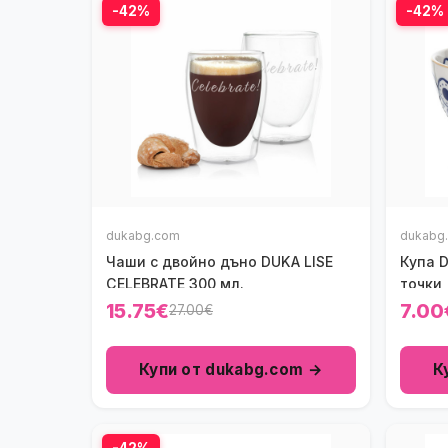
-42%
-42%
dukabg.com
dukabg
Чаши с двойно дъно DUKA LISE
Купа D
CELEBRATE 300 мл.
точки,
15.75€
7.00
27.00€
Купи от dukabg.com →
К
-42%