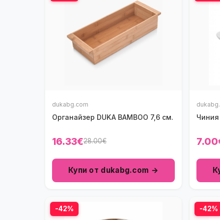
dukabg.com
dukabg
Органайзер DUKA BAMBOO 7,6 см.
Чиния
16.33€
7.00
28.00€
Купи от dukabg.com →
К
-42%
-42%