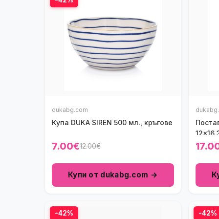
dukabg.com
dukabg
Купа DUKA SIREN 500 мл., кръгове
Поста
12x16,
7.00€
17.0
12.00€
Купи от dukabg.com →
К
-42%
-42%