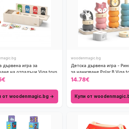
magic.bg
woodenmagic.bg
а дървена игра за
Детска дървена игра - Рин
ане на отпадъци Viga toys
за нанизване Polar B Viga t
5€
14.78€
и от woodenmagic.bg →
Купи от woodenmagic.