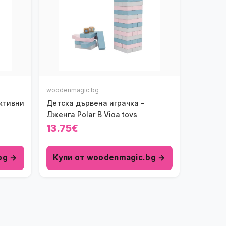
woodenmagic.bg
активни
Детска дървена играчка -
Дженга Polar B Viga toys
13.75€
bg →
Купи от woodenmagic.bg →