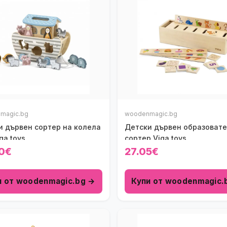
magic.bg
woodenmagic.bg
и дървен сортер на колела
Детски дървен образоват
ga toys
сортер Viga toys
0€
27.05€
и от woodenmagic.bg →
Купи от woodenmagic.