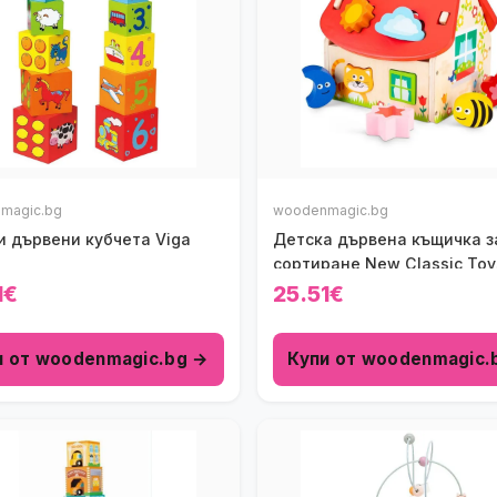
magic.bg
woodenmagic.bg
и дървени кубчета Viga
Детска дървена къщичка з
сортиране New Classic Toy
1€
25.51€
и от woodenmagic.bg →
Купи от woodenmagic.