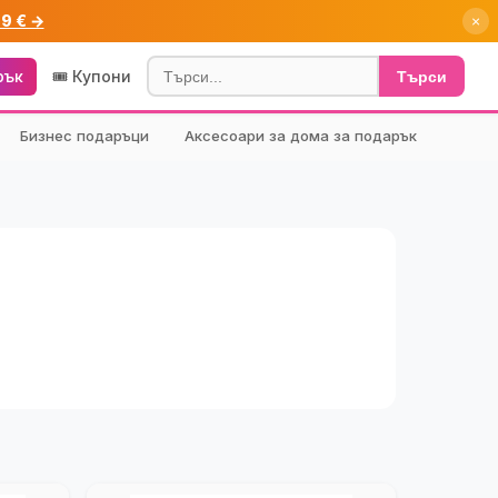
99 € →
×
рък
🎟️ Купони
Търси
Бизнес подаръци
Аксесоари за дома за подарък