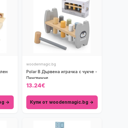
woodenmagic.bg
елен
Polar B Дървена играчка с чукче -
Пингвинче
13.24€
bg →
Купи от woodenmagic.bg →