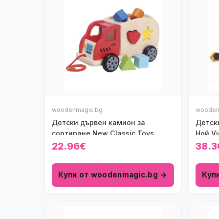
woodenmagic.bg
wooden
Детски дървен камион за
Детск
сортиране New Classic Toys
Ной Vi
22.96€
38.3
Купи от woodenmagic.bg →
Куп