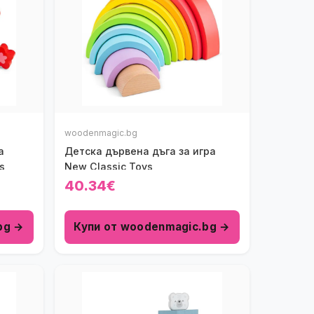
woodenmagic.bg
а
Детска дървена дъга за игра
s
New Classic Toys
40.34€
bg →
Купи от woodenmagic.bg →