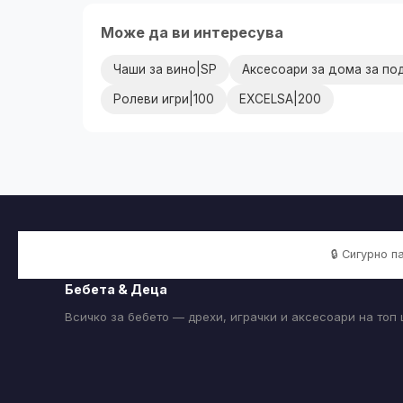
Може да ви интересува
Чаши за вино|SP
Аксесоари за дома за под
Ролеви игри|100
EXCELSA|200
🔒 Сигурно 
Бебета & Деца
Всичко за бебето — дрехи, играчки и аксесоари на топ 