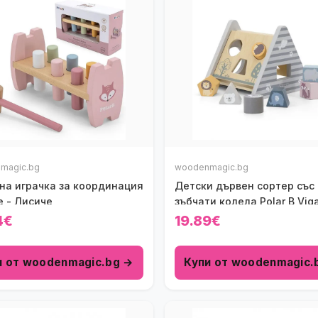
magic.bg
woodenmagic.bg
на играчка за координация
Детски дървен сортер със
е - Лисиче
зъбчати колела Polar B Viga
4€
19.89€
и от woodenmagic.bg →
Купи от woodenmagic.