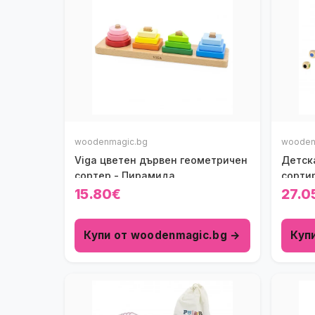
woodenmagic.bg
wooden
Viga цветен дървен геометричен
Детск
сортер - Пирамида
сортир
15.80€
27.0
Купи от woodenmagic.bg →
Куп