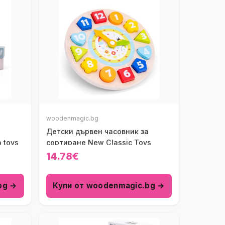
woodenmagic.bg
Детски дървен часовник за
 toys
сортиране New Classic Toys
14.78€
bg →
Купи от woodenmagic.bg →