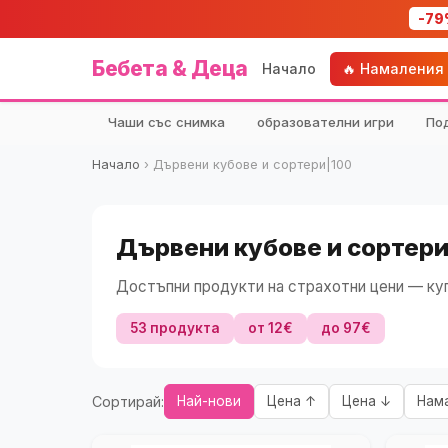
-79
Бебета & Деца
Начало
🔥 Намаления
Чаши със снимка
образователни игри
По
Начало
›
Дървени кубове и сортери|100
Дървени кубове и сортери
Достъпни продукти на страхотни цени — куп
53 продукта
от 12€
до 97€
Сортирай:
Най-нови
Цена ↑
Цена ↓
Нам