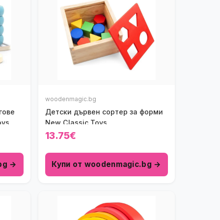
woodenmagic.bg
гове
Детски дървен сортер за форми
oys
New Classic Toys
13.75€
bg →
Купи от woodenmagic.bg →