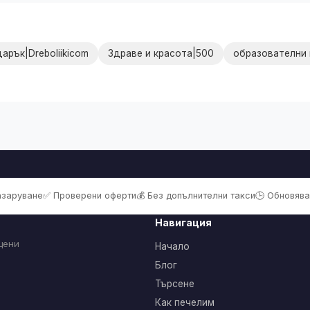
арък|Dreboliikicom
Здраве и красота|500
образователни 
пазаруване
✅ Проверени оферти
💰 Без допълнителни такси
🕒 Обновява
Навигация
цени
Начало
Блог
Търсене
Как печелим