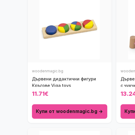
woodenmagic.bg
wooden
Дървени дидактични фигури
Дърве
Кръгове Viga toys
с чукч
11.71€
13.2
Купи от woodenmagic.bg →
Куп