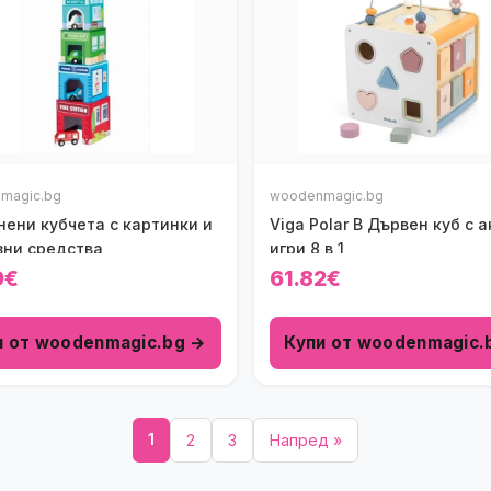
magic.bg
woodenmagic.bg
нени кубчета с картинки и
Viga Polar B Дървен куб с 
зни средства
игри 8 в 1
9€
61.82€
и от woodenmagic.bg →
Купи от woodenmagic.
1
2
3
Напред »