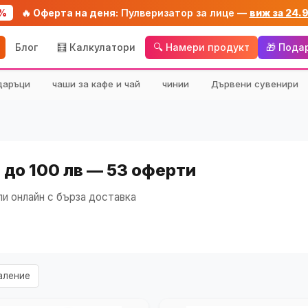
%
🔥 Оферта на деня:
Пулверизатор за лице —
виж за 24.
Блог
🧮 Калкулатори
🔍 Намери продукт
🎁 Пода
даръци
чаши за кафе и чай
чинии
Дървени сувенири
 до 100 лв — 53 оферти
и онлайн с бърза доставка
аление