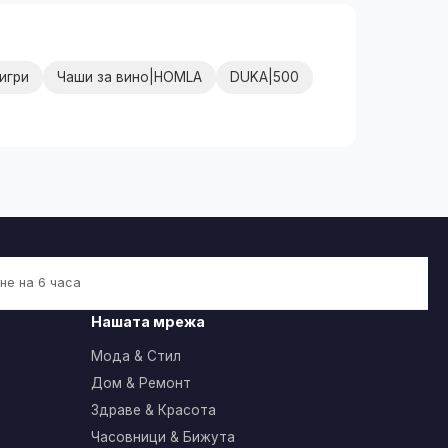
игри
Чаши за вино|HOMLA
DUKA|500
не на 6 часа
Нашата мрежа
Мода & Стил
Дом & Ремонт
Здраве & Красота
Часовници & Бижута