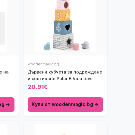
woodenmagic.bg
е на
Дървени кубчета за подреждане
и сортиране Polar B Viga toys
20.91€
bg →
Купи от woodenmagic.bg →