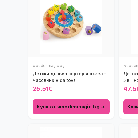
woodenmagic.bg
wooden
Детски дървен сортер и пъзел -
Детск
Часовник Viga toys
5 в 1 P
25.51€
47.5
Купи от woodenmagic.bg →
Куп