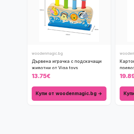
woodenmagic.bg
wooden
Дървена играчка с подскачащи
Карто
животни от Viga toys
прево
13.75€
19.8
Купи от woodenmagic.bg →
Куп