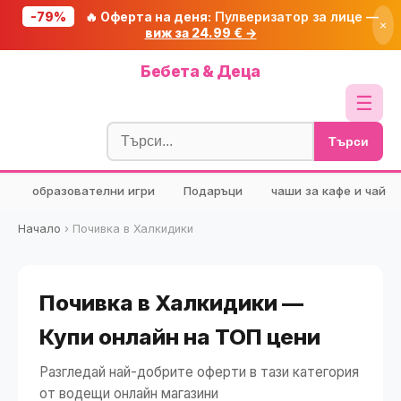
-79%
🔥 Оферта на деня:
Пулверизатор за лице —
×
виж за 24.99 € →
Начало
Бебета & Деца
🔥 Намаления
☰
Блог
Търси
🧮 Калкулатори
образователни игри
Подаръци
чаши за кафе и чай
🔍 Намери продукт
🎁 Подарък
Начало
›
Почивка в Халкидики
🎟️ Купони
Почивка в Халкидики —
Купи онлайн на ТОП цени
Разгледай най-добрите оферти в тази категория
от водещи онлайн магазини