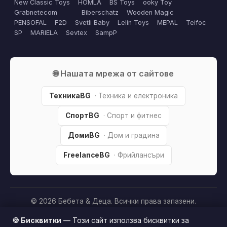
New Classic Toys
HOMLA
BS Toys
ooky Toy
Grabnetecom
Biberschatz
Wooden Magic
PENSOFAL
F2D
Svetli Baby
Lelin Toys
MEPAL
Teifoc
SP
MARIELA
Sevtex
SampP
🌐 Нашата мрежа от сайтове
ТехникаBG
· Техника и електроника
СпортBG
· Спорт и фитнес
ДомиBG
· Дом и градина
FreelanceBG
· Фрийлансъри
© 2026 Бебета & Деца. Всички права запазени.
Партньорско разкриване:
Този сайт е независим и
🍪 Бисквитки
— Този сайт използва бисквитки за