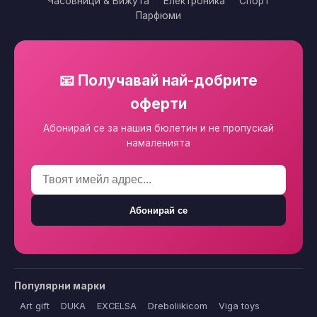
Часовници & Бижута
Електроника
Спорт
Парфюми
📧 Получавай най-добрите
оферти
Абонирай се за нашия бюлетин и не пропускай
намаленията
Абонирай се
Популярни марки
Art gift
DUKA
EXCELSA
Dreboliikicom
Viga toys