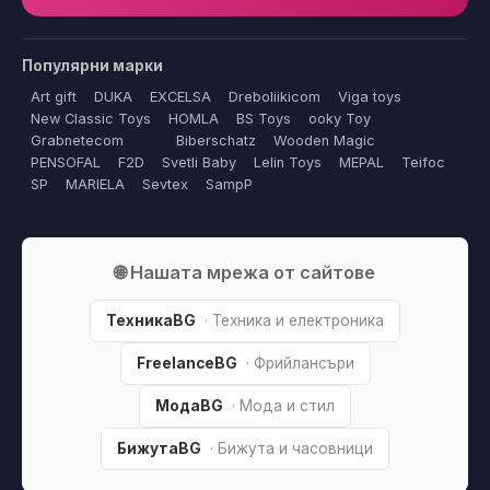
Популярни марки
Art gift
DUKA
EXCELSA
Dreboliikicom
Viga toys
New Classic Toys
HOMLA
BS Toys
ooky Toy
Grabnetecom
Biberschatz
Wooden Magic
PENSOFAL
F2D
Svetli Baby
Lelin Toys
MEPAL
Teifoc
SP
MARIELA
Sevtex
SampP
🌐 Нашата мрежа от сайтове
ТехникаBG
· Техника и електроника
FreelanceBG
· Фрийлансъри
МодаBG
· Мода и стил
БижутаBG
· Бижута и часовници