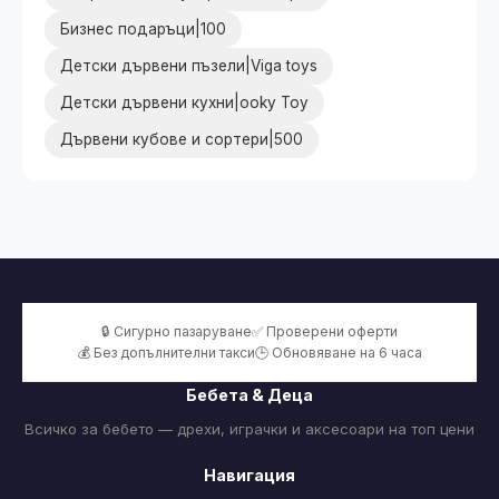
Бизнес подаръци|100
Детски дървени пъзели|Viga toys
Детски дървени кухни|ooky Toy
Дървени кубове и сортери|500
🔒 Сигурно пазаруване
✅ Проверени оферти
💰 Без допълнителни такси
🕒 Обновяване на 6 часа
Бебета & Деца
Всичко за бебето — дрехи, играчки и аксесоари на топ цени
Навигация