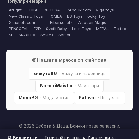
Популярни марки
Art gift
DUKA
EXCELSA
Dreboliikicom
Viga toys
New Classic Toys
HOMLA
BS Toys
ooky Toy
Grabnetecom
Biberschatz
Wooden Magic
PENSOFAL
F2D
Svetli Baby
Lelin Toys
MEPAL
Teifoc
SP
MARIELA
Sevtex
SampP
🌐 Нашата мрежа от сайтове
БижутаBG
· Бижута и часовници
NameriMaistor
· Майстори
МодаBG
· Мода и стил
Patuvai
· Пътуване
© 2026 Бебета & Деца. Всички права запазени.
Партньорско разкриване:
Този сайт е независим и
🍪 Бисквитки
— Този сайт използва бисквитки за