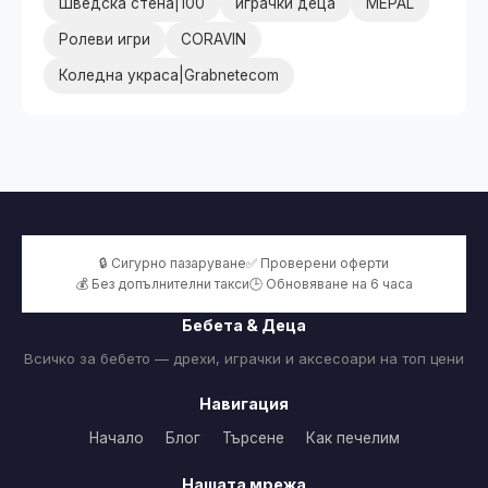
Шведска стена|100
играчки деца
MEPAL
Ролеви игри
CORAVIN
Коледна украса|Grabnetecom
🔒 Сигурно пазаруване
✅ Проверени оферти
💰 Без допълнителни такси
🕒 Обновяване на 6 часа
Бебета & Деца
Всичко за бебето — дрехи, играчки и аксесоари на топ цени
Навигация
Начало
Блог
Търсене
Как печелим
Нашата мрежа