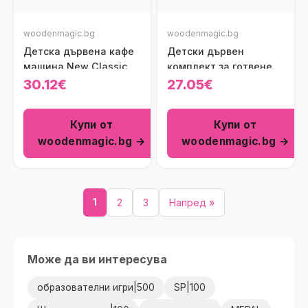
woodenmagic.bg
woodenmagic.bg
Детска дървена кафе
Детски дървен
машина New Classic
комплект за готвене в
Toys
синьо Viga toys
30.12€
27.05€
Купи от
Купи от
woodenmagic.bg →
woodenmagic.bg →
1
2
3
Напред »
Може да ви интересува
образователни игри|500
SP|100