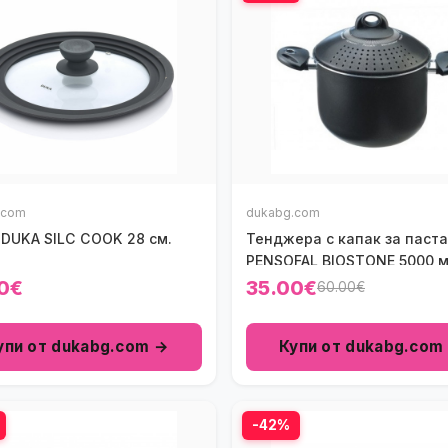
.com
dukabg.com
 DUKA SILC COOK 28 см.
Тенджера с капак за паста
PENSOFAL BIOSTONE 5000 м
0€
35.00€
60.00€
упи от dukabg.com →
Купи от dukabg.com
-42%