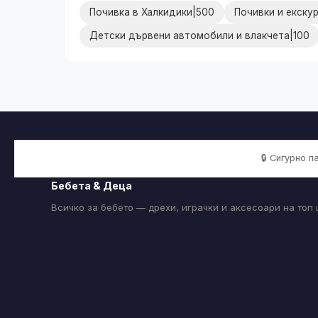
Почивка в Халкидики|500
Почивки и екску
Детски дървени автомобили и влакчета|100
🔒 Сигурно 
Бебета & Деца
Всичко за бебето — дрехи, играчки и аксесоари на топ 