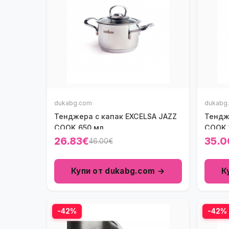
dukabg.com
dukabg
Тенджера с капак ЕXCELSA JAZZ
Тендж
COOK 650 мл.
COOK 
26.83€
35.0
46.00€
Купи от dukabg.com →
К
-42%
-42%