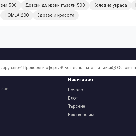
рзии|500
Детски дървени пъзели|500
Коледна украса
HOMLA|200
Здраве и красота
пазаруване
✅ Проверени оферти
💰 Без допълнителни такси
🕒 Обновява
Навигация
цени
Начало
Блог
Търсене
Как печелим