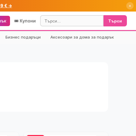
99 € →
×
рък
🎟️ Купони
Търси
Бизнес подаръци
Аксесоари за дома за подарък