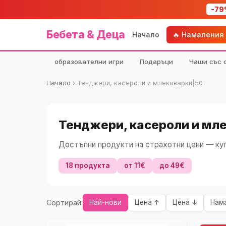
-79
Бебета & Деца
Начало
🔥 Намаления
образователни игри
Подаръци
Чаши със 
Начало
›
Тенджери, касероли и млековарки|50
Тенджери, касероли и мле
Достъпни продукти на страхотни цени — куп
18 продукта
от 11€
до 49€
Сортирай:
Най-нови
Цена ↑
Цена ↓
Нам