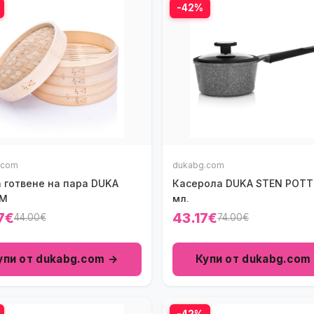
-42%
.com
dukabg.com
а готвене на пара DUKA
Касерола DUKA STEN POTT
UM
мл.
7€
43.17€
44.00€
74.00€
упи от dukabg.com →
Купи от dukabg.com
-42%