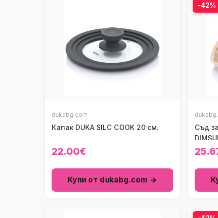
-42%
dukabg.com
dukabg
Капак DUKA SILC COOK 20 см.
Съд з
DIMS
22.00€
25.6
Купи от dukabg.com →
К
-42%