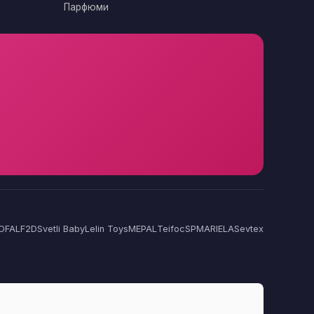
Парфюми
OFAL
F2D
Svetli Baby
Lelin Toys
MEPAL
Teifoc
SP
MARIELA
Sevtex