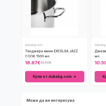
dukabg.com
dukabg
Тенджера мини ЕXCELSA JAZZ
Джезв
COOK 1500 мл.
мл.
18.67€
10.5
32.00€
Купи от dukabg.com →
К
Може да ви интересува