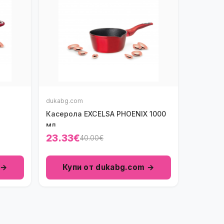
dukabg.com
Касерола ЕXCELSA PHOENIX 1000
мл.
23.33€
40.00€
 →
Купи от dukabg.com →