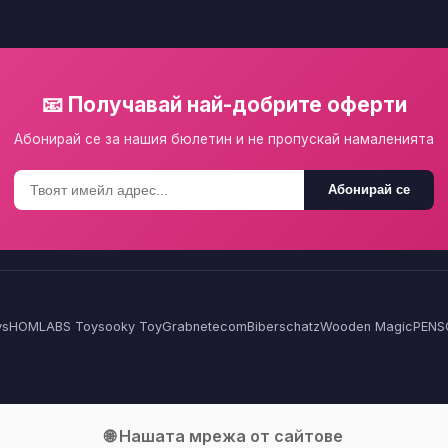
📧 Получавай най-добрите оферти
Абонирай се за нашия бюлетин и не пропускай намаленията
Абонирай се
ys
HOMLA
BS Toys
ooky Toy
Grabnetecom
Biberschatz
Wooden Magic
PENS
🌐 Нашата мрежа от сайтове