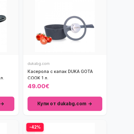
dukabg.com
Касерола с капак DUKA GOTA
л.
COOK 1 л.
49.00€
 →
Купи от dukabg.com →
-42%