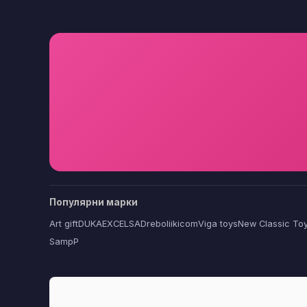
Популярни марки
Art gift
DUKA
EXCELSA
Dreboliikicom
Viga toys
New Classic To
SampP