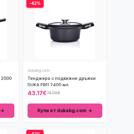
-42%
dukabg.com
 2000
Тенджера с подвижни дръжки
DUKA FREI 2400 мл.
43.17€
74.00€
 →
Купи от dukabg.com →
-42%