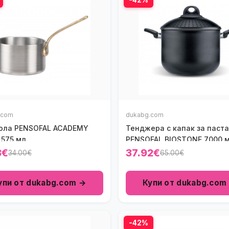
.com
dukabg.com
ола PENSOFAL ACADEMY
Тенджера с капак за паста
575 мл.
PENSOFAL BIOSTONE 7000 м
3€
37.92€
34.00€
65.00€
упи от dukabg.com →
Купи от dukabg.com
-42%