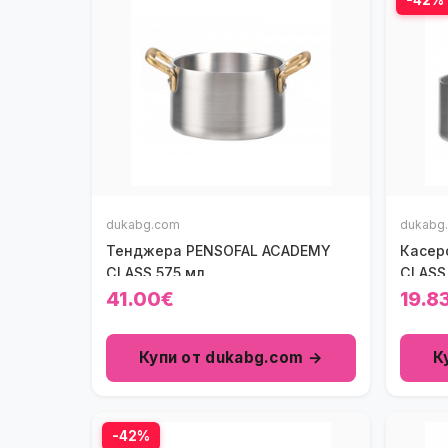
dukabg.com
dukabg
Тенджера PENSOFAL ACADEMY
Касер
CLASS 575 мл.
CLASS 
41.00€
19.8
Купи от dukabg.com →
К
-42%