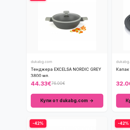
dukabg.com
dukabg
Тенджера EXCELSA NORDIC GREY
Капак
3800 мл.
44.33€
32.0
76.00€
Купи от dukabg.com →
К
-42%
-42%