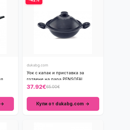
dukabg.com
Уок с капак и приставка за
л.
готвене на пара PENSOFAL
BIOSTONE 24 см.
37.92€
65.00€
 →
Купи от dukabg.com →