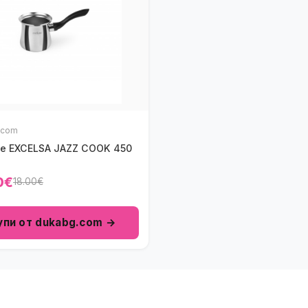
.com
е EXCELSA JAZZ COOK 450
0€
18.00€
упи от dukabg.com →