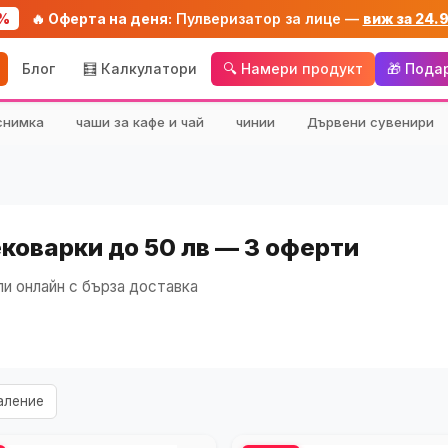
%
🔥 Оферта на деня:
Пулверизатор за лице —
виж за 24.
Блог
🧮 Калкулатори
🔍 Намери продукт
🎁 Пода
снимка
чаши за кафе и чай
чинии
Дървени сувенири
коварки до 50 лв — 3 оферти
и онлайн с бърза доставка
аление