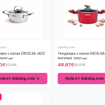
.com
dukabg.com
ера с капак ЕXCELSA JAZZ
Тенджера с капак ЕXCELSA
1600 мл.
PHOENIX 2600 мл.
0€
46.67€
60.00€
80.00€
упи от dukabg.com →
Купи от dukabg.com