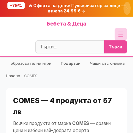
-79%
🔥 Оферта на деня:
Пулверизатор за лице —
×
виж за 24.99 € →
Начало
Бебета & Деца
🔥 Намаления
☰
Блог
Търси
🧮 Калкулатори
образователни игри
Подаръци
Чаши със снимка
🔍 Намери продукт
🎁 Подарък
Начало
›
COMES
🎟️ Купони
COMES — 4 продукта от 57
лв
Всички продукти от марка
COMES
— сравни
цени и избери най-добрата оферта