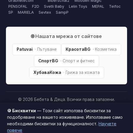
Grabnetecom
Biberschatz
Wooden Magic
PENSOFAL
F2D
Svetli Baby
Lelin Toys
MEPAL
Teifoc
SP
MARIELA
Sevtex
SampP
🌐 Нашата мрежа от сайтове
Patuvai
· Пътуване
КрасотаBG
· Козметика
СпортBG
· Спорт и фитнес
ХубаваКожа
· Грижа за кожата
© 2026 Бебета & Деца. Всички права запазени.
Партньорско разкриване:
Този сайт е независим и
🍪 Бисквитки
— Този сайт използва бисквитки за
съдържа партньорски (affiliate) линкове. Когато купите
подобряване на вашето изживяване. Използваме само
продукт през тях, може да получим малка комисиона от
необходими бисквитки за функционалност.
Научете
Този сайт използва бисквитки за по-добро
магазина —
без
това да оскъпява покупката за вас. Това
повече
потребителско изживяване.
Научи повече