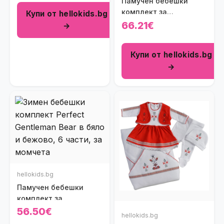
Памучен бебешки
и светлосиньо (6
комплект за
Купи от hellokids.bg
части)
изписване Bulgaria
66.21€
→
Man (5 части)
Купи от hellokids.bg
→
hellokids.bg
Памучен бебешки
комплект за
изписване Perfect
56.50€
hellokids.bg
Gentleman Bear в бяло