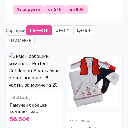
4 продукта
от 57€
до 66€
Сортирай:
Най-нови
Цена ↑
Цена ↓
Намаление
hellokids.bg
Памучен бебешки
комплект за
изписване Perfect
56.50€
hellokids.bg
Gentleman Bear в бяло