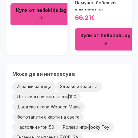
Памучен бебешки
и бежово (6 части)
комплект за
Купи от hellokids.bg
изписване Bulgaria Girl
66.21€
→
(5 части)
Купи от hellokids.bg
→
Може да ви интересува
Играчки за деца
Здраве и красота
Детски дървени пъзели|100
Шведска стена|Wooden Magic
Фототапети с карти на света
Настолни игри|50
Ролеви игри|ooky Toy
Тигани и комплекти|EXCELSA