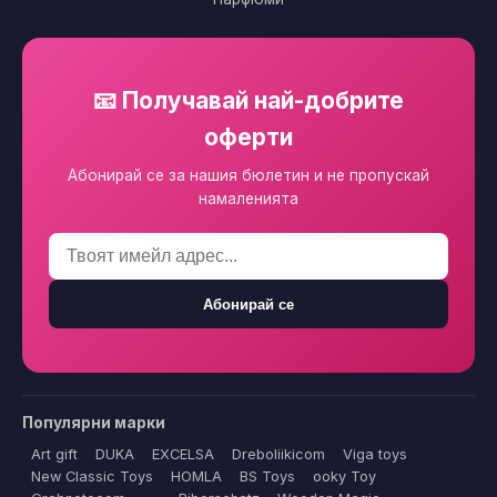
📧 Получавай най-добрите
оферти
Абонирай се за нашия бюлетин и не пропускай
намаленията
Абонирай се
Популярни марки
Art gift
DUKA
EXCELSA
Dreboliikicom
Viga toys
New Classic Toys
HOMLA
BS Toys
ooky Toy