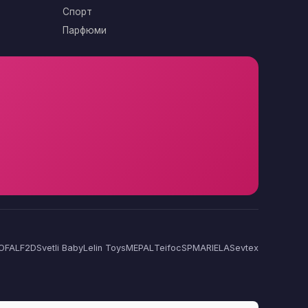
Спорт
Парфюми
OFAL
F2D
Svetli Baby
Lelin Toys
MEPAL
Teifoc
SP
MARIELA
Sevtex