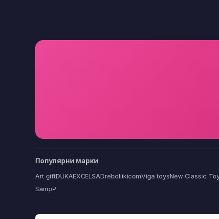
Популярни марки
Art gift
DUKA
EXCELSA
Dreboliikicom
Viga toys
New Classic To
SampP