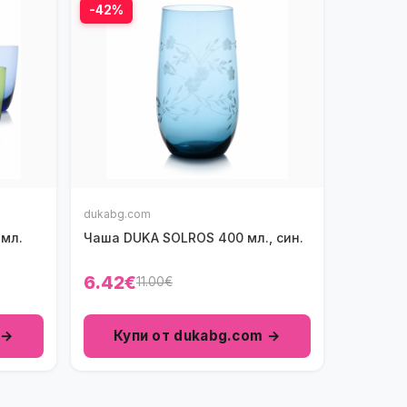
-42%
dukabg.com
 мл.
Чаша DUKA SOLROS 400 мл., син.
6.42€
11.00€
 →
Купи от dukabg.com →