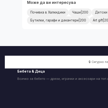
Може да ви интересува
Почивка в Халкидики
Чаши|200
Детски
Бутилки, гарафи и декантери|200
Art gift|2
🔒 Сигурно 
Бебета & Деца
Всичко за бебето — дрехи, играчки и аксесоари на топ 