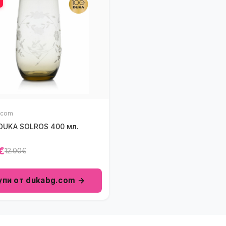
.com
DUKA SOLROS 400 мл.
€
12.00€
упи от dukabg.com →