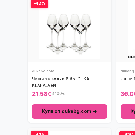
-42%
dukabg.com
dukabg
Чаши за водка 6 бр. DUKA
Чаши D
KLARALVEN
21.58€
36.0
37.00€
Купи от dukabg.com →
К
-42%
-42%