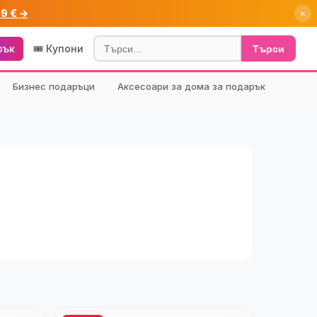
99 € →
×
рък
🎟️ Купони
Търси
Бизнес подаръци
Аксесоари за дома за подарък