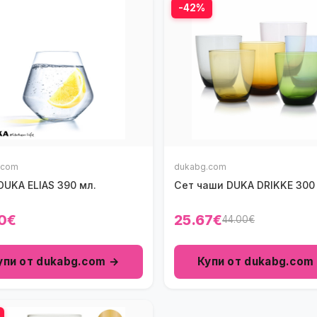
-42%
.com
dukabg.com
UKA ELIAS 390 мл.
Сет чаши DUKA DRIKKE 300
0€
25.67€
44.00€
упи от dukabg.com →
Купи от dukabg.com