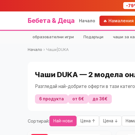
-79
Бебета & Деца
Начало
🔥 Намаления
образователни игри
Подаръци
чаши за ка
Начало
›
Чаши|DUKA
Чаши DUKA — 2 модела он
Разгледай най-добрите оферти в тази катего
6 продукта
от 6€
до 36€
Сортирай:
Най-нови
Цена ↑
Цена ↓
Нам