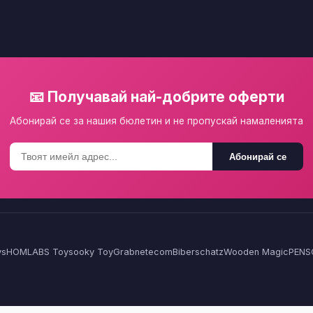
📧 Получавай най-добрите оферти
Абонирай се за нашия бюлетин и не пропускай намаленията
Абонирай се
ys
HOMLA
BS Toys
ooky Toy
Grabnetecom
Biberschatz
Wooden Magic
PENS