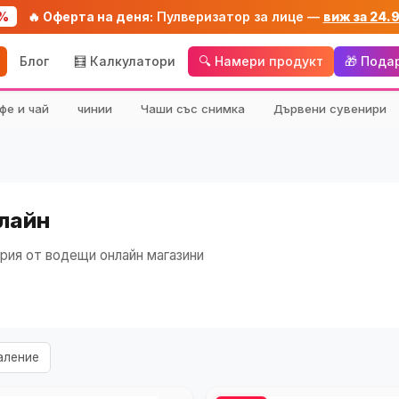
%
🔥 Оферта на деня:
Пулверизатор за лице —
виж за 24.
Блог
🧮 Калкулатори
🔍 Намери продукт
🎁 Пода
фе и чай
чинии
Чаши със снимка
Дървени сувенири
лайн
рия от водещи онлайн магазини
аление