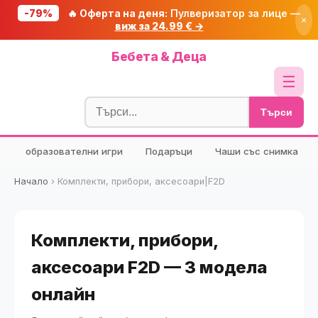
-79%
🔥 Оферта на деня:
Пулверизатор за лице —
×
виж за 24.99 € →
Начало
Бебета & Деца
🔥 Намаления
☰
Блог
Търси
🧮 Калкулатори
образователни игри
Подаръци
Чаши със снимка
🔍 Намери продукт
🎁 Подарък
Начало
›
Комплекти, прибори, аксесоари|F2D
🎟️ Купони
Комплекти, прибори,
аксесоари F2D — 3 модела
онлайн