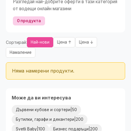
Разгледай най-добрите оферти в тази категория
от водещи онлайн магазини
0 продукта
Сортирай:
Най-нови
Цена ↑
Цена ↓
Намаление
Няма намерени продукти.
Може да ви интересува
Дървени кубове и сортери|50
Бутилки, гарафи и декантери|200
Svetli Baby|100
Бизнес подаръци|200