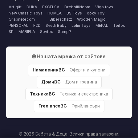
Art gift
DUKA
EXCELSA
Dreboliikicom
Viga toys
New Classic Toys
HOMLA
BS Toys
ooky Toy
Grabnetecom
Biberschatz
Wooden Magic
PENSOFAL
F2D
Svetli Baby
Lelin Toys
MEPAL
Teifoc
SP
MARIELA
Sevtex
SampP
🌐 Нашата мрежа от сайтове
НамаленияBG
· Оферти и купони
ДомиBG
· Дом и градина
ТехникаBG
· Техника и електроника
FreelanceBG
· Фрийлансъри
© 2026 Бебета & Деца. Всички права запазени.