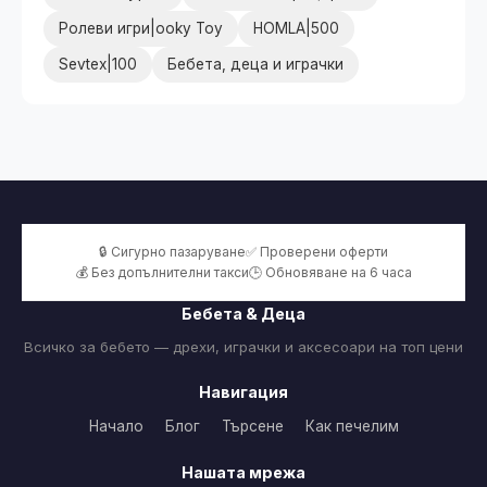
Ролеви игри|ooky Toy
HOMLA|500
Sevtex|100
Бебета, деца и играчки
🔒 Сигурно пазаруване
✅ Проверени оферти
💰 Без допълнителни такси
🕒 Обновяване на 6 часа
Бебета & Деца
Всичко за бебето — дрехи, играчки и аксесоари на топ цени
Навигация
Начало
Блог
Търсене
Как печелим
Нашата мрежа