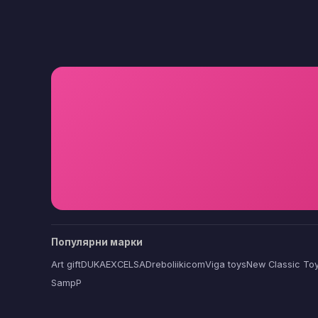
Популярни марки
Art gift
DUKA
EXCELSA
Dreboliikicom
Viga toys
New Classic To
SampP