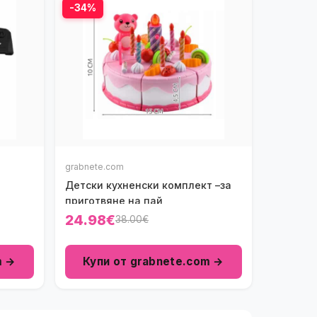
-34%
grabnete.com
Детски кухненски комплект –за
приготвяне на пай
24.98€
38.00€
m →
Купи от grabnete.com →