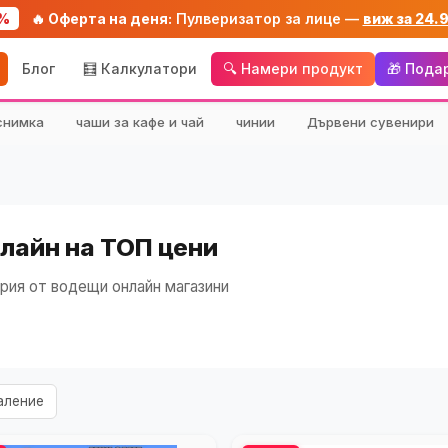
%
🔥 Оферта на деня:
Пулверизатор за лице —
виж за 24.
Блог
🧮 Калкулатори
🔍 Намери продукт
🎁 Пода
снимка
чаши за кафе и чай
чинии
Дървени сувенири
нлайн на ТОП цени
рия от водещи онлайн магазини
аление