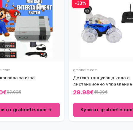
-33%
te.com
grabnete.com
конзола за игра
Детска танцуваща кола с
дистанционно управление
0€
29.98€
99.00€
45.00€
пи от grabnete.com →
Купи от grabnete.co