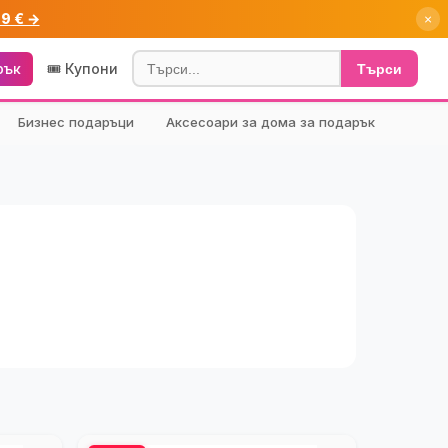
99 € →
×
рък
🎟️ Купони
Търси
Бизнес подаръци
Аксесоари за дома за подарък