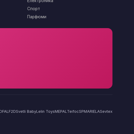
Електроника
Спорт
Парфюми
OFAL
F2D
Svetli Baby
Lelin Toys
MEPAL
Teifoc
SP
MARIELA
Sevtex