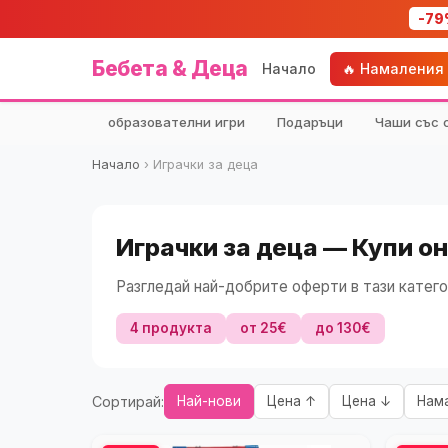
-79
Бебета & Деца
Начало
🔥 Намаления
образователни игри
Подаръци
Чаши със 
Начало
›
Играчки за деца
Играчки за деца — Купи о
Разгледай най-добрите оферти в тази катего
4 продукта
от 25€
до 130€
Сортирай:
Най-нови
Цена ↑
Цена ↓
Нам