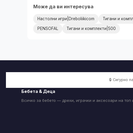
Може да ви интересува
Настолни игри|Dreboliikicom
Тигани и комп
PENSOFAL
Тигани и комплекти|500
🔒 Сигурно 
Бебета & Деца
Всичко за бебето — дрехи, играчки и аксесоари на топ 