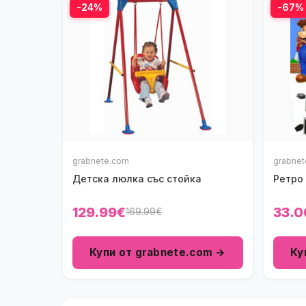
-24%
-67%
grabnete.com
grabne
Детска люлка със стойка
Ретро 
129.99€
33.0
169.99€
Купи от grabnete.com →
Ку