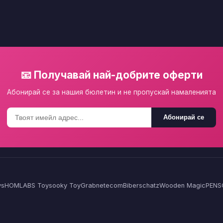
📧 Получавай най-добрите оферти
Абонирай се за нашия бюлетин и не пропускай намаленията
Абонирай се
ys
HOMLA
BS Toys
ooky Toy
Grabnetecom
Biberschatz
Wooden Magic
PENS