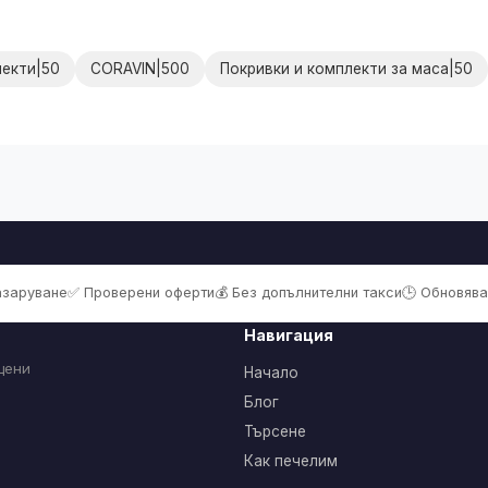
лекти|50
CORAVIN|500
Покривки и комплекти за маса|50
пазаруване
✅ Проверени оферти
💰 Без допълнителни такси
🕒 Обновява
Навигация
цени
Начало
Блог
Търсене
Как печелим