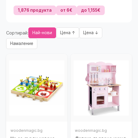
1,876 продукта
от 6€
до 1,155€
Сортирай:
Най-нови
Цена ↑
Цена ↓
Намаление
woodenmagic.bg
woodenmagic.bg