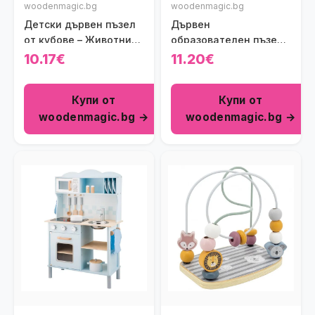
woodenmagic.bg
woodenmagic.bg
Детски дървен пъзел
Дървен
от кубове – Животни
образователен пъзел
Viga toys
за броене Polar B Viga
10.17€
11.20€
toys
Купи от
Купи от
woodenmagic.bg →
woodenmagic.bg →