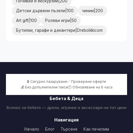
Почивки и екскурзии|200
Детски дървени пъзели|100
чинии|200
Art gift|100
Ролеви игри|50
Бутилки, гарафи и декантери|Dreboliikicom
🔒 Сигурно пазаруване
✅ Проверени оферти
💰 Без допълнителни такси
🕒 Обновяване на 6 часа
Бебета & Деца
Всичко за бебето — дрехи, играчки и аксесоари на топ цени
Навигация
Начало
Блог
Търсене
Как печелим