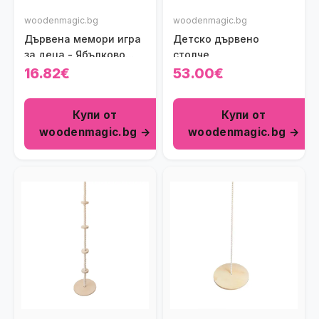
woodenmagic.bg
woodenmagic.bg
Дървена мемори игра
Детско дървено
за деца - Ябълково
столче
дърво
16.82€
53.00€
Купи от
Купи от
woodenmagic.bg →
woodenmagic.bg →