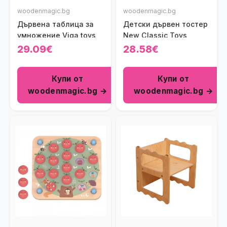
woodenmagic.bg
woodenmagic.bg
Дървена таблица за
Детски дървен тостер
умножение Viga toys
New Classic Toys
29.09€
28.58€
Купи от
Купи от
woodenmagic.bg →
woodenmagic.bg →