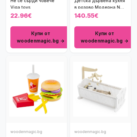
Не се сърди човече
Детска дървена кухня
Viga toys
в розово Модерна New
Classic Toys
22.96€
140.55€
Купи от
Купи от
woodenmagic.bg →
woodenmagic.bg →
woodenmagic.bg
woodenmagic.bg