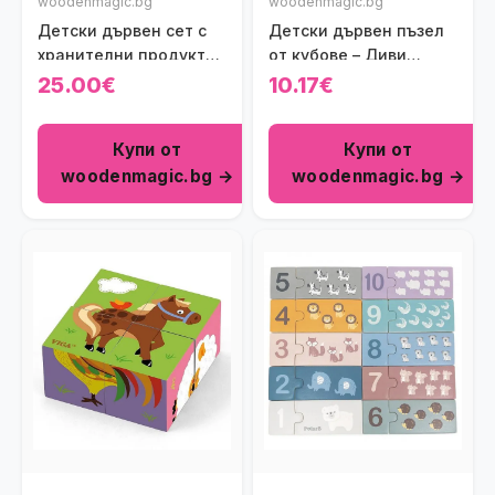
woodenmagic.bg
woodenmagic.bg
Детски дървен сет с
Детски дървен пъзел
хранителни продукти
от кубове – Диви
New Classic Toys
животни Viga toys
25.00€
10.17€
Купи от
Купи от
woodenmagic.bg →
woodenmagic.bg →