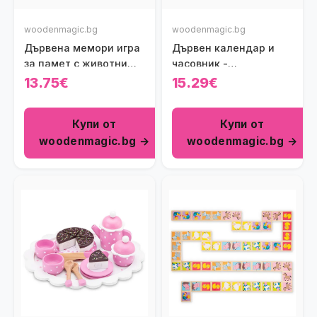
woodenmagic.bg
woodenmagic.bg
Дървена мемори игра
Дървен календар и
за памет с животни
часовник -
Viga toys
образователни
13.75€
15.29€
играчки
Купи от
Купи от
woodenmagic.bg →
woodenmagic.bg →