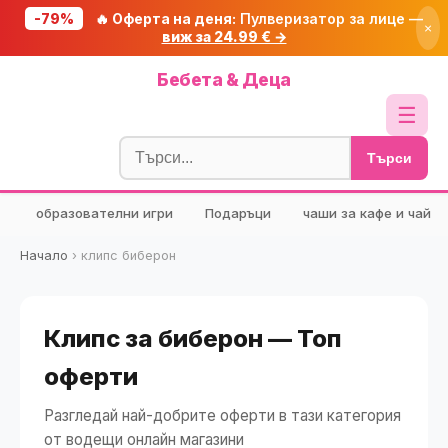
-79%
🔥 Оферта на деня:
Пулверизатор за лице —
×
виж за 24.99 € →
Начало
Бебета & Деца
🔥 Намаления
☰
Блог
Търси
🧮 Калкулатори
образователни игри
Подаръци
чаши за кафе и чай
🔍 Намери продукт
🎁 Подарък
Начало
›
клипс биберон
🎟️ Купони
Клипс за биберон — Топ
оферти
Разгледай най-добрите оферти в тази категория
от водещи онлайн магазини