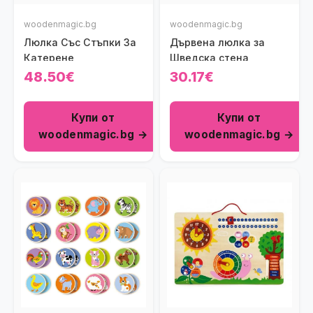
woodenmagic.bg
woodenmagic.bg
Люлка Със Стъпки За
Дървена люлка за
Катерене
Шведска стена
48.50€
30.17€
Купи от
Купи от
woodenmagic.bg →
woodenmagic.bg →