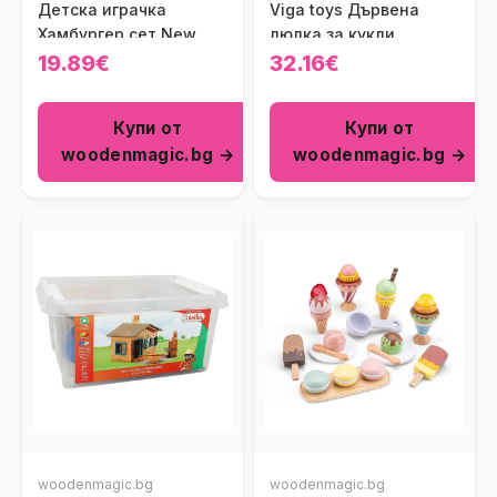
Детска играчка
Viga toys Дървена
Хамбургер сет New
люлка за кукли
Classic Toys
19.89€
32.16€
Купи от
Купи от
woodenmagic.bg →
woodenmagic.bg →
woodenmagic.bg
woodenmagic.bg