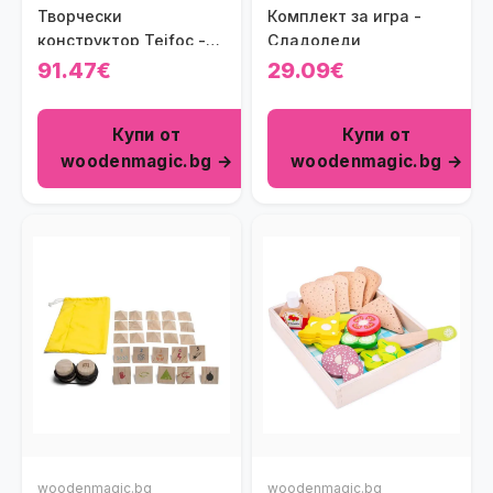
Творчески
Комплект за игра -
конструктор Teifoc -
Сладоледи
Къща с барбекю
91.47€
29.09€
Купи от
Купи от
woodenmagic.bg →
woodenmagic.bg →
woodenmagic.bg
woodenmagic.bg