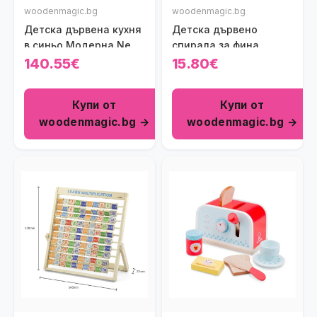
woodenmagic.bg
woodenmagic.bg
Детска дървена кухня
Детска дървено
в синьо Модерна New
спирала за фина
Classic Toys
моторика Polar B Viga
140.55€
15.80€
toys
Купи от
Купи от
woodenmagic.bg →
woodenmagic.bg →