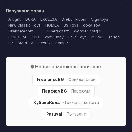
Популярни марки
Art gift
DUKA
EXCELSA
Dreboliikicom
Viga toys
New Classic Toys
HOMLA
BS Toys
ooky Toy
Grabnetecom
Biberschatz
Wooden Magic
PENSOFAL
F2D
Svetli Baby
Lelin Toys
MEPAL
Teifoc
SP
MARIELA
Sevtex
SampP
🌐 Нашата мрежа от сайтове
FreelanceBG
· Фрийлансъри
ПарфюмBG
· Парфюми
ХубаваКожа
· Грижа за кожата
Patuvai
· Пътуване