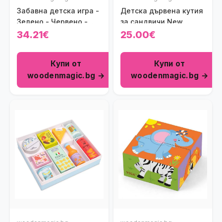
Забавна детска игра -
Детска дървена кутия
Зелено - Червено -
за сандвичи New
Стоп
Classic Toys
34.21€
25.00€
Купи от
Купи от
woodenmagic.bg →
woodenmagic.bg →