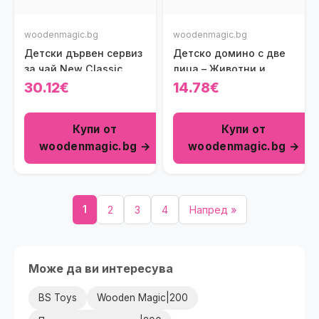
woodenmagic.bg
woodenmagic.bg
Детски дървен сервиз
Детско домино с две
за чай New Classic
лица – Животни и
Toys
Цифри New Classic
30.12€
14.78€
Toys
Купи от
Купи от
woodenmagic.bg →
woodenmagic.bg →
1
2
3
4
Напред »
Може да ви интересува
BS Toys
Wooden Magic|200