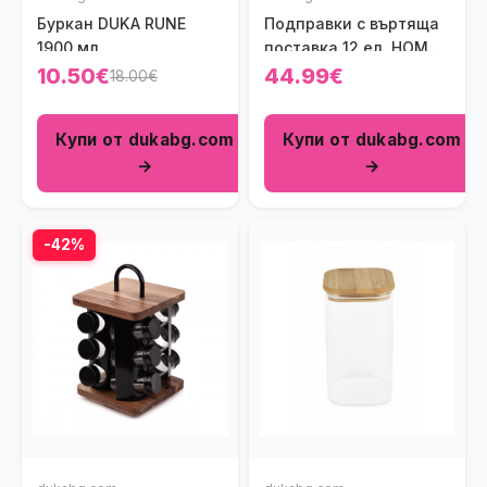
Буркан DUKA RUNE
Подправки с въртяща
1900 мл.
поставка 12 ел. HOMLA
MONROY
10.50€
44.99€
18.00€
Купи от dukabg.com
Купи от dukabg.com
→
→
-42%