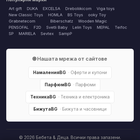
Art gift
DUKA
EXCELSA
Dreboliikicom
Viga toys
New Classic Toys
HOMLA
BS Toys
ooky Toy
Grabnetecom
Biberschatz
Wooden Magic
PENSOFAL
F2D
Svetli Baby
Lelin Toys
MEPAL
Teifoc
SP
MARIELA
Sevtex
SampP
🌐 Нашата мрежа от сайтове
НамаленияBG
· Оферти и купони
ПарфюмBG
· Парфюми
ТехникаBG
· Техника и електроника
БижутаBG
· Бижута и часовници
© 2026 Бебета & Деца. Всички права запазени.