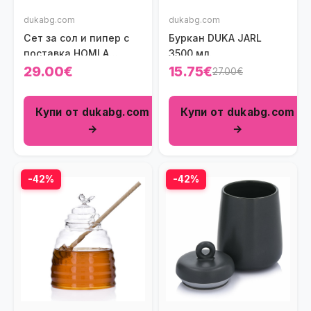
dukabg.com
dukabg.com
Сет за сол и пипер с
Буркан DUKA JARL
поставка HOMLA
3500 мл.
MODERN
29.00€
15.75€
27.00€
Купи от dukabg.com
Купи от dukabg.com
→
→
-42%
-42%