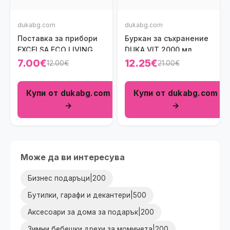
dukabg.com
dukabg.com
Поставка за прибори
Буркан за съхранение
EXCELSA ECO LIVING
DUKA VIT 2000 мл.
7.00€
12.25€
12.00€
21.00€
Купи от dukabg.com
Купи от dukabg.com
→
→
Може да ви интересува
Бизнес подаръци|200
Бутилки, гарафи и декантери|500
Аксесоари за дома за подарък|200
Зимни бебешки дрехи за момичета|200