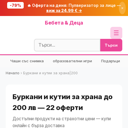
-79%
🔥 Оферта на деня:
Пулверизатор за лице —
×
виж за 24.99 € →
Начало
Бебета & Деца
🔥 Намаления
☰
Блог
Търси
🧮 Калкулатори
Чаши със снимка
образователни игри
Подаръци
🔍 Намери продукт
🎁 Подарък
Начало
›
Буркани и кутии за храна|200
🎟️ Купони
Буркани и кутии за храна до
200 лв — 22 оферти
Достъпни продукти на страхотни цени — купи
онлайн с бърза доставка