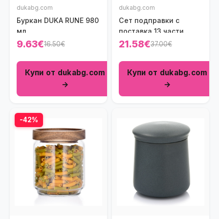
dukabg.com
dukabg.com
Буркан DUKA RUNE 980
Сет подправки с
мл.
поставка 13 части
HOMLA OTTO
9.63€
21.58€
16.50€
37.00€
Купи от dukabg.com
Купи от dukabg.com
→
→
-42%