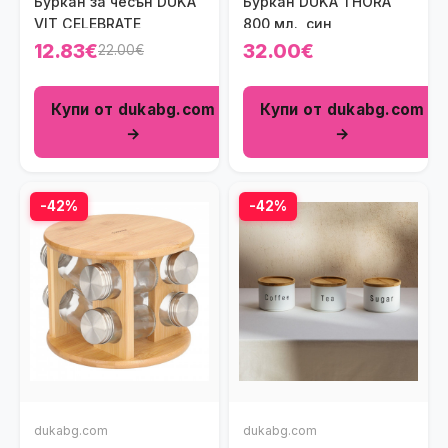
Буркан за чесън DUKA
Буркан DUKA THORA
VIT CELEBRATE
800 мл., син
12.83€
32.00€
22.00€
Купи от dukabg.com
Купи от dukabg.com
→
→
-42%
-42%
dukabg.com
dukabg.com