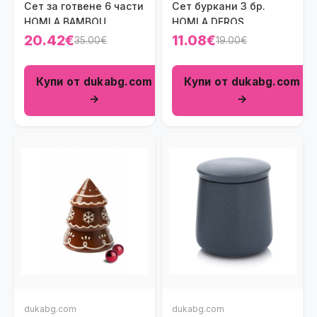
Сет за готвене 6 части
Сет буркани 3 бр.
HOMLA BAMBOU
HOMLA DEROS
20.42€
11.08€
35.00€
19.00€
Купи от dukabg.com
Купи от dukabg.com
→
→
dukabg.com
dukabg.com