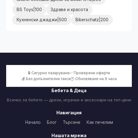
BS Toys|100
Здраве и красота
Кухненски джаджи|500
Biberschatz|200
🔒 Сигурно пазаруване
✅ Проверени оферти
💰 Без допълнителни такси
🕒 Обновяване на 6 часа
Бебета & Деца
Всичко за бебето — дрехи, играчки и аксесоари на топ цени
Навигация
Начало
Блог
Търсене
Как печелим
Нашата мрежа