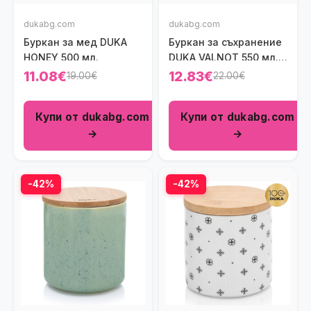
dukabg.com
dukabg.com
Буркан за мед DUKA
Буркан за съхранение
HONEY 500 мл.
DUKA VALNOT 550 мл.,
черен
11.08€
12.83€
19.00€
22.00€
Купи от dukabg.com
Купи от dukabg.com
→
→
-42%
-42%