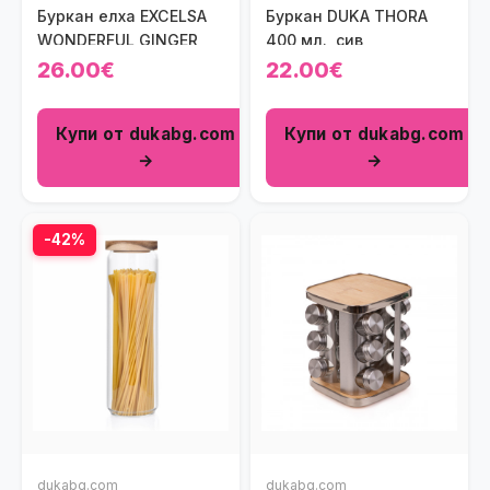
Буркан елха EXCELSA
Буркан DUKA THORA
WONDERFUL GINGER
400 мл., сив
26.00€
22.00€
Купи от dukabg.com
Купи от dukabg.com
→
→
-42%
dukabg.com
dukabg.com