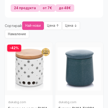
24 продукта
от 7€
до 48€
Сортирай:
Най-нови
Цена ↑
Цена ↓
Намаление
-42%
dukabg.com
dukabg.com