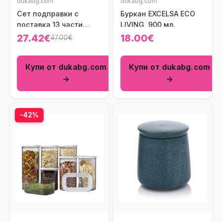
dukabg.com
dukabg.com
Сет подправки с
Буркан EXCELSA ECO
поставка 13 части
LIVING, 900 мл.
HOMLA LENNЕ
27.42€
18.00€
47.00€
Купи от dukabg.com
Купи от dukabg.com
→
→
-42%