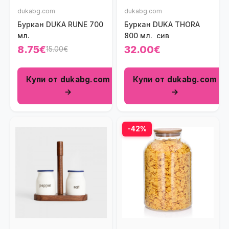
dukabg.com
dukabg.com
Буркан DUKA RUNE 700
Буркан DUKA THORA
мл.
800 мл., сив
8.75€
32.00€
15.00€
Купи от dukabg.com
Купи от dukabg.com
→
→
-42%