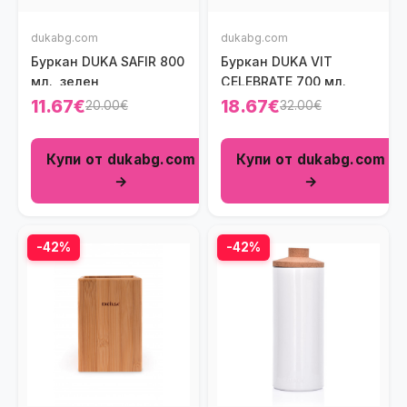
dukabg.com
dukabg.com
Буркан DUKA SAFIR 800
Буркан DUKA VIT
мл., зелен
CELEBRATE 700 мл.
11.67€
18.67€
20.00€
32.00€
Купи от dukabg.com
Купи от dukabg.com
→
→
-42%
-42%