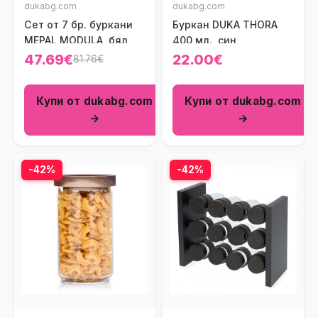
dukabg.com
dukabg.com
Сет от 7 бр. буркани
Буркан DUKA THORA
MEPAL MODULA, бял
400 мл., син
47.69€
22.00€
81.76€
Купи от dukabg.com
Купи от dukabg.com
→
→
-42%
-42%