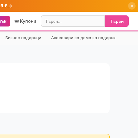
99 € →
×
рък
🎟️ Купони
Търси
Бизнес подаръци
Аксесоари за дома за подарък