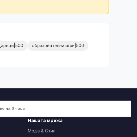
даръци|500
образователни игри|500
не на 6 часа
Нашата мрежа
Мода & Стил