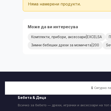
Няма намерени продукти.
Може да ви интересува
Комплекти, прибори, аксесоари|EXCELSA
П
Зимни бебешки дрехи за момичета|200
Se
🔒 Сигурно 
Бебета & Деца
Всичко за бебето — дрехи, играчки и аксесоари на топ 