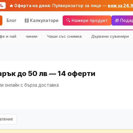
%
🔥 Оферта на деня:
Пулверизатор за лице —
виж за 24.
Блог
🧮 Калкулатори
🔍 Намери продукт
🎁 Пода
фе и чай
чинии
Чаши със снимка
Дървени сувенири
арък до 50 лв — 14 оферти
и онлайн с бърза доставка
аление