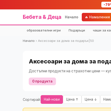
-79
Бебета & Деца
Начало
🔥 Намаления
образователни игри
Подаръци
чаши за ка
Начало
›
Аксесоари за дома за подарък|50
Аксесоари за дома за под
Достъпни продукти на страхотни цени — куп
0 продукта
Сортирай:
Най-нови
Цена ↑
Цена ↓
Нам