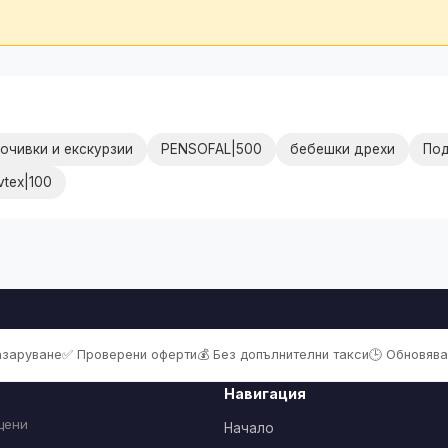
очивки и екскурзии
PENSOFAL|500
бебешки дрехи
По
vtex|100
пазаруване
✅ Проверени оферти
💰 Без допълнителни такси
🕒 Обновява
Навигация
цени
Начало