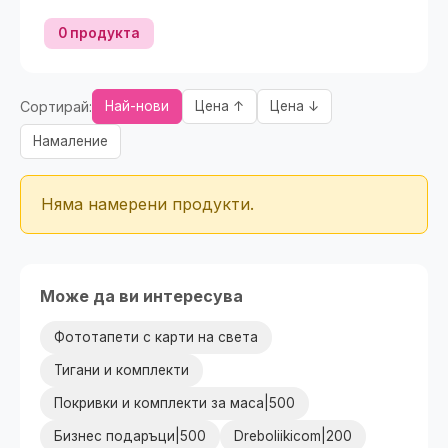
0 продукта
Сортирай:
Най-нови
Цена ↑
Цена ↓
Намаление
Няма намерени продукти.
Може да ви интересува
Фототапети с карти на света
Тигани и комплекти
Покривки и комплекти за маса|500
Бизнес подаръци|500
Dreboliikicom|200