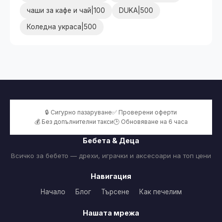
чаши за кафе и чай|100
DUKA|500
Коледна украса|500
🔒 Сигурно пазаруване
✅ Проверени оферти
💰 Без допълнителни такси
🕒 Обновяване на 6 часа
Бебета & Деца
Всичко за бебето — дрехи, играчки и аксесоари на топ цени
Навигация
Начало
Блог
Търсене
Как печелим
Нашата мрежа