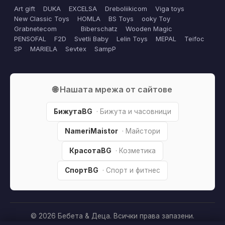
Art gift
DUKA
EXCELSA
Dreboliikicom
Viga toys
New Classic Toys
HOMLA
BS Toys
ooky Toy
Grabnetecom
Biberschatz
Wooden Magic
PENSOFAL
F2D
Svetli Baby
Lelin Toys
MEPAL
Teifoc
SP
MARIELA
Sevtex
SampP
🌐 Нашата мрежа от сайтове
БижутаBG
· Бижута и часовници
NameriMaistor
· Майстори
КрасотаBG
· Козметика
СпортBG
· Спорт и фитнес
© 2026 Бебета & Деца. Всички права запазени.