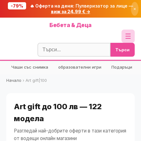
-79%
🔥 Оферта на деня:
Пулверизатор за лице —
×
виж за 24.99 € →
Начало
Бебета & Деца
🔥 Намаления
☰
Блог
Търси
🧮 Калкулатори
Чаши със снимка
образователни игри
Подаръци
🔍 Намери продукт
🎁 Подарък
Начало
›
Art gift|100
🎟️ Купони
Art gift до 100 лв — 122
модела
Разгледай най-добрите оферти в тази категория
от водещи онлайн магазини