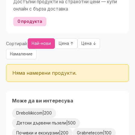
Достъпни продукти на страхотни цени — купи
онлайн с бърза доставка
0 продукта
Сортирай:
Най-нови
Цена ↑
Цена ↓
Намаление
Няма намерени продукти.
Може да ви интересува
Dreboliikicom|200
Детски дървени пъзели|500
Почивки и екскурзии|200
Grabnetecom|100