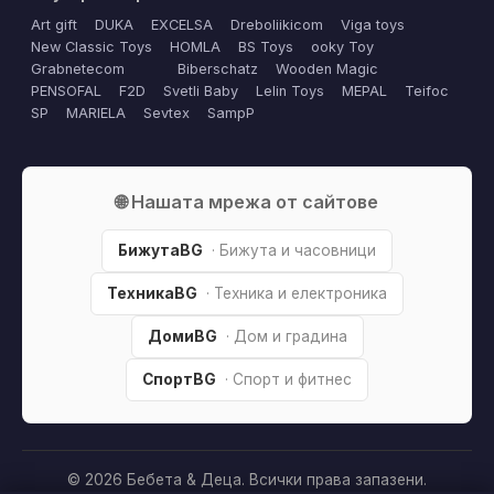
Art gift
DUKA
EXCELSA
Dreboliikicom
Viga toys
New Classic Toys
HOMLA
BS Toys
ooky Toy
Grabnetecom
Biberschatz
Wooden Magic
PENSOFAL
F2D
Svetli Baby
Lelin Toys
MEPAL
Teifoc
SP
MARIELA
Sevtex
SampP
🌐 Нашата мрежа от сайтове
БижутаBG
· Бижута и часовници
ТехникаBG
· Техника и електроника
ДомиBG
· Дом и градина
СпортBG
· Спорт и фитнес
© 2026 Бебета & Деца. Всички права запазени.