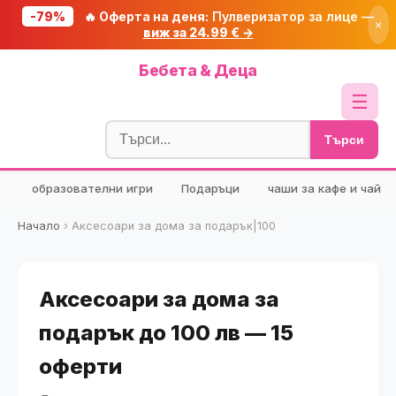
-79%
🔥 Оферта на деня:
Пулверизатор за лице —
×
виж за 24.99 € →
Начало
Бебета & Деца
🔥 Намаления
☰
Блог
Търси
🧮 Калкулатори
образователни игри
Подаръци
чаши за кафе и чай
🔍 Намери продукт
🎁 Подарък
Начало
›
Аксесоари за дома за подарък|100
🎟️ Купони
Аксесоари за дома за
подарък до 100 лв — 15
оферти