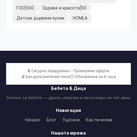
F2D|500
Здраве и красота|50
Детски дървени кухни
HOMLA
🔒 Сигурно пазаруване
✅ Проверени оферти
💰 Без допълнителни такси
🕒 Обновяване на 6 часа
Бебета & Деца
Всичко за бебето — дрехи, играчки и аксесоари на топ цени
Навигация
Начало
Блог
Търсене
Как печелим
Нашата мрежа