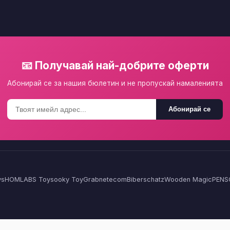
📧 Получавай най-добрите оферти
Абонирай се за нашия бюлетин и не пропускай намаленията
Абонирай се
ys
HOMLA
BS Toys
ooky Toy
Grabnetecom
Biberschatz
Wooden Magic
PENS