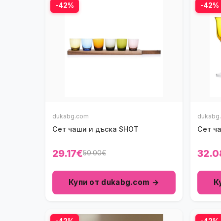
-42%
-42%
dukabg.com
dukabg
Сет чаши и дъска SHOT
Сет ча
29.17€
32.0
50.00€
Купи от dukabg.com →
К
-42%
-42%