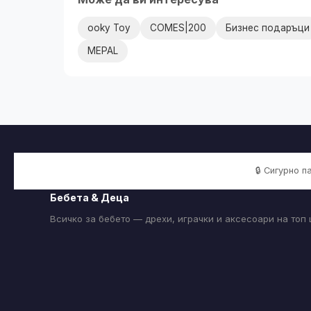
ooky Toy
COMES|200
Бизнес подаръци
MEPAL
🔒 Сигурно 
Бебета & Деца
Всичко за бебето — дрехи, играчки и аксесоари на топ 