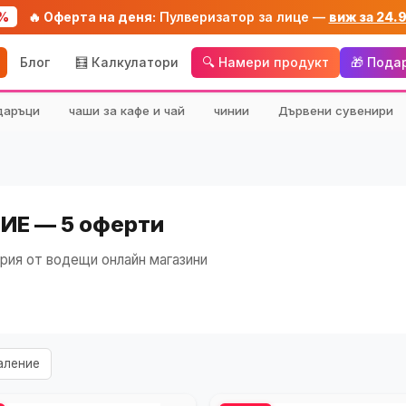
%
🔥 Оферта на деня:
Пулверизатор за лице —
виж за 24.
Блог
🧮 Калкулатори
🔍 Намери продукт
🎁 Пода
даръци
чаши за кафе и чай
чинии
Дървени сувенири
ИЕ — 5 оферти
рия от водещи онлайн магазини
аление