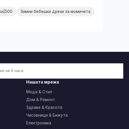
жи|500
Зимни бебешки дрехи за момичета
не на 6 часа
Нашата мрежа
Мода & Стил
Дом & Ремонт
Здраве & Красота
Часовници & Бижута
Електроника