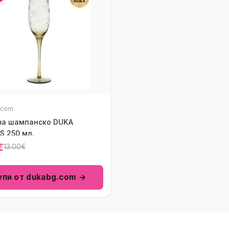
.com
за шампанско DUKA
S 250 мл.
€
13.00€
упи от dukabg.com →