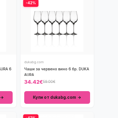
-42%
dukabg.com
AURA 6
Чаши за червено вино 6 бр. DUKA
AURA
34.42€
59.00€
 →
Купи от dukabg.com →
-42%