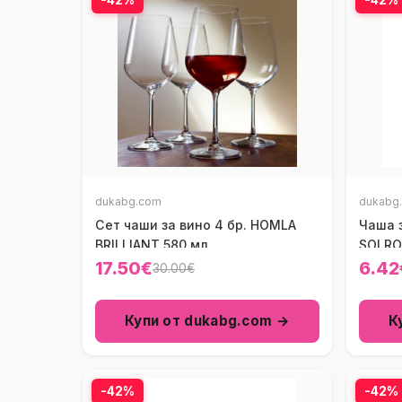
dukabg.com
dukabg
Сет чаши за вино 4 бр. HOMLA
Чаша 
BRILLIANT 580 мл.
SOLROS
17.50€
6.42
30.00€
Купи от dukabg.com →
К
-42%
-42%