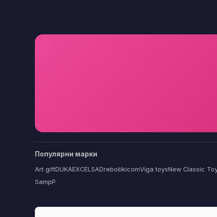
Популярни марки
Art gift
DUKA
EXCELSA
Dreboliikicom
Viga toys
New Classic To
SampP