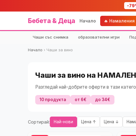
-79
Бебета & Деца
Начало
🔥 Намаления
Чаши със снимка
образователни игри
По
Начало
›
Чаши за вино
Чаши за вино на НАМАЛЕН
Разгледай най-добрите оферти в тази катего
10 продукта
от 6€
до 34€
Сортирай:
Най-нови
Цена ↑
Цена ↓
Нам