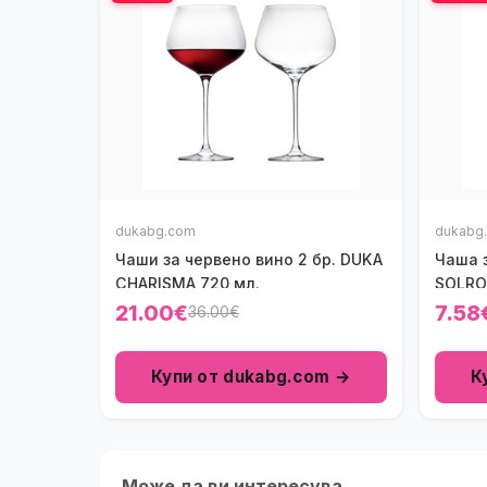
dukabg.com
dukabg
Чаши за червено вино 2 бр. DUKA
Чаша 
CHARISMA 720 мл.
SOLRO
21.00€
7.58
36.00€
Купи от dukabg.com →
К
Може да ви интересува