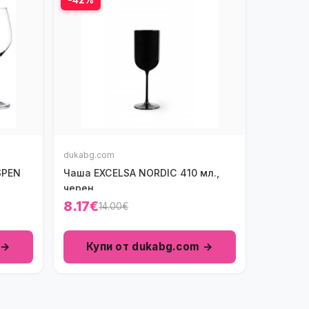
dukabg.com
SPEN
Чаша EXCELSA NORDIC 410 мл.,
черен
8.17€
14.00€
 →
Купи от dukabg.com →