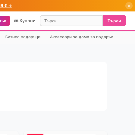
99 € →
×
рък
🎟️ Купони
Търси
Бизнес подаръци
Аксесоари за дома за подарък