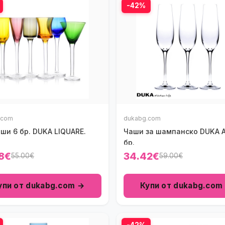
-42%
.com
dukabg.com
ши 6 бр. DUKA LIQUARE.
Чаши за шампанскo DUKA 
бр.
8€
34.42€
55.00€
59.00€
упи от dukabg.com →
Купи от dukabg.com
-42%