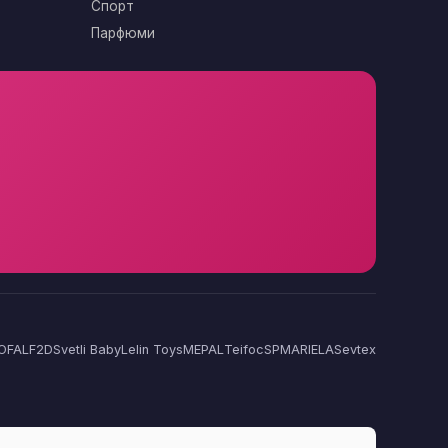
Спорт
Парфюми
OFAL
F2D
Svetli Baby
Lelin Toys
MEPAL
Teifoc
SP
MARIELA
Sevtex