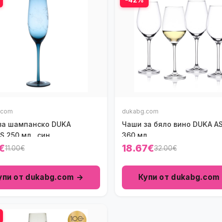
.com
dukabg.com
за шампанско DUKA
Чаши за бяло вино DUKA A
 250 мл., син
360 мл.
€
18.67€
11.00€
32.00€
упи от dukabg.com →
Купи от dukabg.com