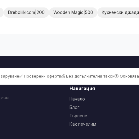
Dreboliikicom|200
Wooden Magic|500
Кухненски джад
пазаруване
✅ Проверени оферти
💰 Без допълнителни такси
🕒 Обновява
Навигация
цени
Начало
Блог
Търсене
Как печелим