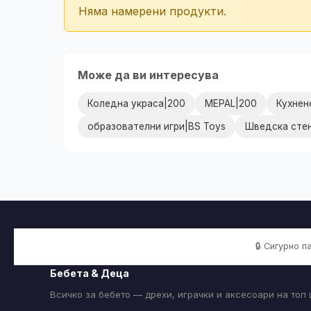
Няма намерени продукти.
Може да ви интересува
Коледна украса|200
MEPAL|200
Кухнен
образователни игри|BS Toys
Шведска стен
🔒 Сигурно 
Бебета & Деца
Всичко за бебето — дрехи, играчки и аксесоари на топ 