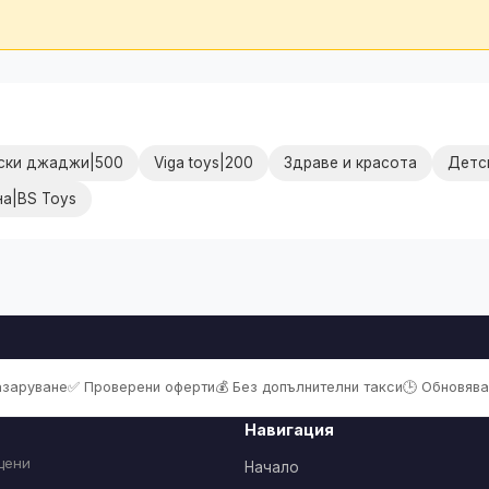
ски джаджи|500
Viga toys|200
Здраве и красота
Детс
а|BS Toys
пазаруване
✅ Проверени оферти
💰 Без допълнителни такси
🕒 Обновява
Навигация
цени
Начало