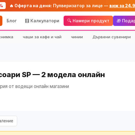
%
🔥 Оферта на деня:
Пулверизатор за лице —
виж за 24.
Блог
🧮 Калкулатори
🔍 Намери продукт
🎁 Пода
снимка
чаши за кафе и чай
чинии
Дървени сувенири
соари SP — 2 модела онлайн
рия от водещи онлайн магазини
аление