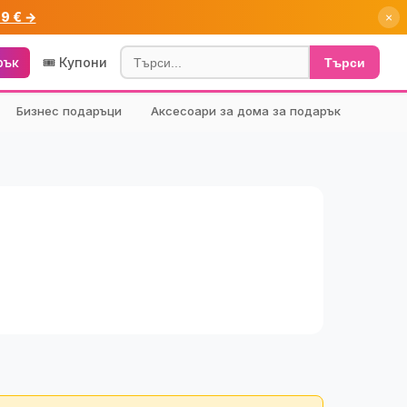
99 € →
×
рък
🎟️ Купони
Търси
Бизнес подаръци
Аксесоари за дома за подарък