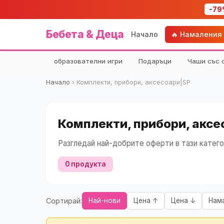
-79
Бебета & Деца
Начало
🔥 Намаления
образователни игри
Подаръци
Чаши със 
Начало
›
Комплекти, прибори, аксесоари|SP
Комплекти, прибори, аксе
Разгледай най-добрите оферти в тази катего
0 продукта
Сортирай:
Най-нови
Цена ↑
Цена ↓
Нам