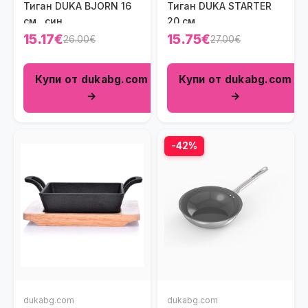
Тиган DUKA BJORN 16
Тиган DUKA STARTER
cм., син
20 см.
15.17€
15.75€
26.00€
27.00€
Купи от dukabg.com
Купи от dukabg.com
→
→
-42%
dukabg.com
dukabg.com