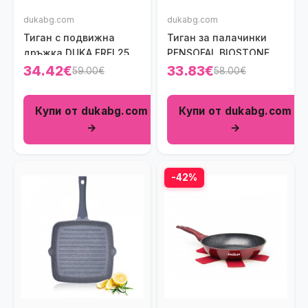
dukabg.com
dukabg.com
Тиган с подвижна
Тиган за палачинки
дръжка DUKA FREI 25
PENSOFAL BIOSTONE 27
см.
см.
34.42€
33.83€
59.00€
58.00€
Купи от dukabg.com
Купи от dukabg.com
→
→
-42%