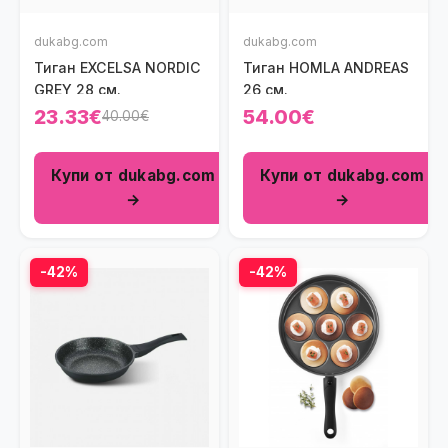
dukabg.com
dukabg.com
Тиган ЕXCELSA NORDIC
Тиган HOMLA ANDREAS
GREY 28 см.
26 см.
23.33€
54.00€
40.00€
Купи от dukabg.com
Купи от dukabg.com
→
→
-42%
-42%