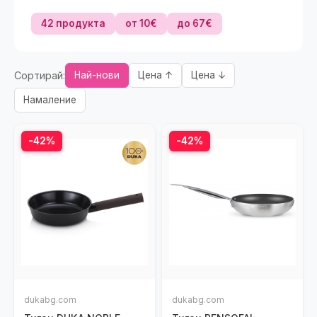
42 продукта
от 10€
до 67€
Сортирай:
Най-нови
Цена ↑
Цена ↓
Намаление
-42%
-42%
dukabg.com
dukabg.com