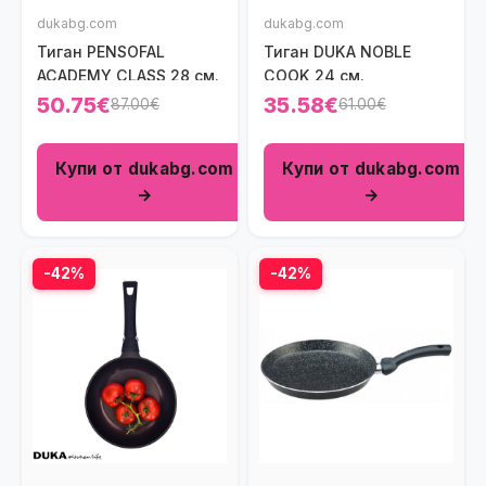
dukabg.com
dukabg.com
Тиган PENSOFAL
Тиган DUKA NOBLE
ACADEMY CLASS 28 см.
COOK 24 см.
50.75€
35.58€
87.00€
61.00€
Купи от dukabg.com
Купи от dukabg.com
→
→
-42%
-42%