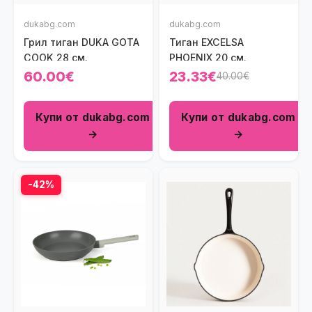
dukabg.com
dukabg.com
Грил тиган DUKA GOTA
Тиган EXCELSA
COOK 28 см.
PHOENIX 20 см.
60.00€
23.33€
40.00€
Купи от dukabg.com
Купи от dukabg.com
→
→
-42%