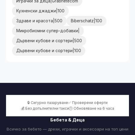
Играчки за деца|Grabnetecom
Кухненски джаджи|100
Здраве и красота|500
Biberschatz|100
Микробиомни супер-добавки|
Дървени кубове и сортери|500
Дървени кубове и сортери|100
🔒 Сигурно пазаруване
✅ Проверени оферти
💰 Без допълнителни такси
🕒 Обновяване на 6 часа
Бебета & Деца
Всичко за бебето — дрехи, играчки и аксесоари на топ цени