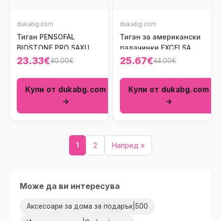
dukabg.com
dukabg.com
Тиган PENSOFAL
Тиган за американски
BIOSTONE PRO SAXUM
палачинки ЕXCELSA
20 см.
DISCO COOK 28 см.
23.33€
25.67€
40.00€
44.00€
Купи от dukabg.com
Купи от dukabg.com
→
→
1
2
Напред »
Може да ви интересува
Аксесоари за дома за подарък|500