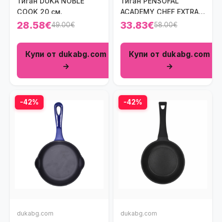
Тиган DUKA NOBLE
Тиган PENSOFAL
COOK 20 см.
ACADEMY CHEF EXTRA
24 см.
28.58€
33.83€
49.00€
58.00€
Купи от dukabg.com
Купи от dukabg.com
→
→
-42%
-42%
dukabg.com
dukabg.com