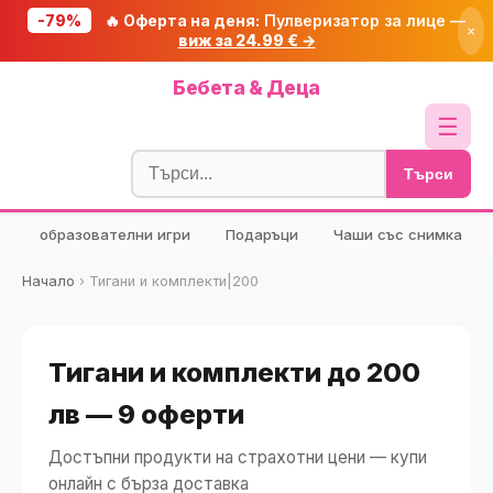
-79%
🔥 Оферта на деня:
Пулверизатор за лице —
×
виж за 24.99 € →
Начало
Бебета & Деца
🔥 Намаления
☰
Блог
Търси
🧮 Калкулатори
образователни игри
Подаръци
Чаши със снимка
🔍 Намери продукт
🎁 Подарък
Начало
›
Тигани и комплекти|200
🎟️ Купони
Тигани и комплекти до 200
лв — 9 оферти
Достъпни продукти на страхотни цени — купи
онлайн с бърза доставка