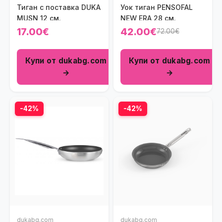
Тиган с поставка DUKA
Уок тиган PENSOFAL
MUSN 12 см.
NEW ERA 28 см.
17.00€
42.00€
72.00€
Купи от dukabg.com
Купи от dukabg.com
→
→
-42%
-42%
dukabg.com
dukabg.com