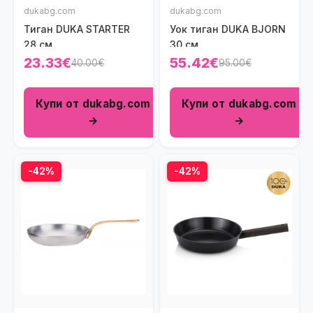
dukabg.com
dukabg.com
Тиган DUKA STARTER
Уок тиган DUKA BJORN
28 см.
30 cм.
23.33€
55.42€
40.00€
95.00€
Купи от dukabg.com
Купи от dukabg.com
→
→
-42%
-42%