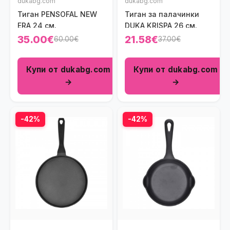
dukabg.com
dukabg.com
Тиган PENSOFAL NEW
Тиган за палачинки
ERA 24 см.
DUKA KRISPA 26 см.
35.00€
21.58€
60.00€
37.00€
Купи от dukabg.com
Купи от dukabg.com
→
→
-42%
-42%