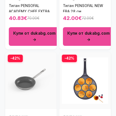
Тиган PENSOFAL
Тиган PENSOFAL NEW
ACADEMY CHEF EXTRA
ERA 28 см.
28 см.
40.83€
42.00€
70.00€
72.00€
Купи от dukabg.com
Купи от dukabg.com
→
→
-42%
-42%