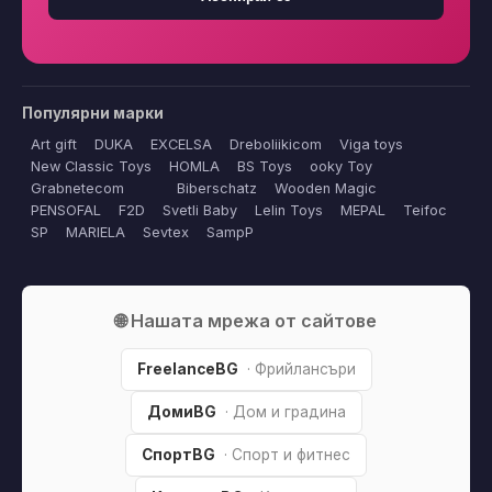
Популярни марки
Art gift
DUKA
EXCELSA
Dreboliikicom
Viga toys
New Classic Toys
HOMLA
BS Toys
ooky Toy
Grabnetecom
Biberschatz
Wooden Magic
PENSOFAL
F2D
Svetli Baby
Lelin Toys
MEPAL
Teifoc
SP
MARIELA
Sevtex
SampP
🌐 Нашата мрежа от сайтове
FreelanceBG
· Фрийлансъри
ДомиBG
· Дом и градина
СпортBG
· Спорт и фитнес