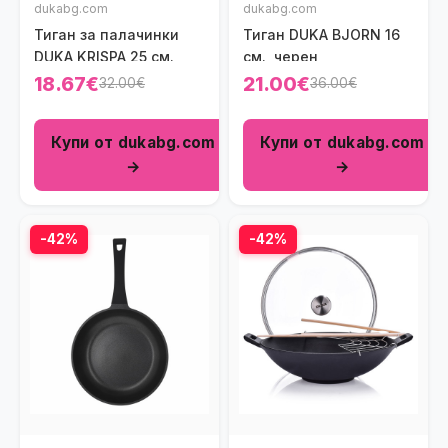
dukabg.com
dukabg.com
Тиган за палачинки
Тиган DUKA BJORN 16
DUKA KRISPA 25 см.
cм., черен
18.67€
21.00€
32.00€
36.00€
Купи от dukabg.com
Купи от dukabg.com
→
→
-42%
-42%