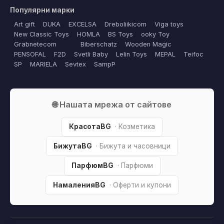
Популярни марки
Art gift
DUKA
EXCELSA
Dreboliikicom
Viga toys
New Classic Toys
HOMLA
BS Toys
ooky Toy
Grabnetecom
Biberschatz
Wooden Magic
PENSOFAL
F2D
Svetli Baby
Lelin Toys
MEPAL
Teifoc
SP
MARIELA
Sevtex
SampP
🌐 Нашата мрежа от сайтове
КрасотаBG
· Козметика
БижутаBG
· Бижута и часовници
ПарфюмBG
· Парфюми
НамаленияBG
· Оферти и купони