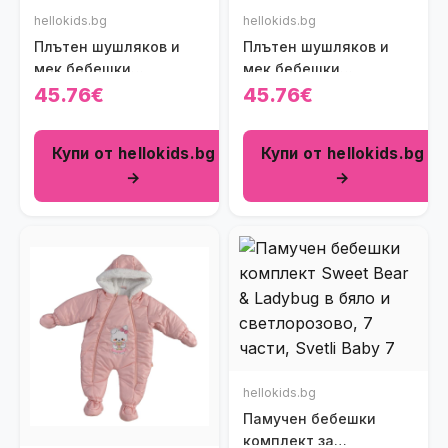
hellokids.bg
hellokids.bg
Плътен шушляков и
Плътен шушляков и
мек бебешки
мек бебешки
космонавт Мечета в
космонавт в цвят
45.76€
45.76€
светлосиво
пудра
Купи от hellokids.bg
Купи от hellokids.bg
→
→
hellokids.bg
Памучен бебешки
комплект за