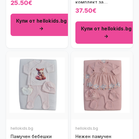
Baby Mickey в цвят
25.50€
комплект за
крем
изписване Bambi &
37.50€
Bunny (6 части)
Купи от hellokids.bg
→
Купи от hellokids.bg
→
hellokids.bg
hellokids.bg
Памучен бебешки
Нежен памучен