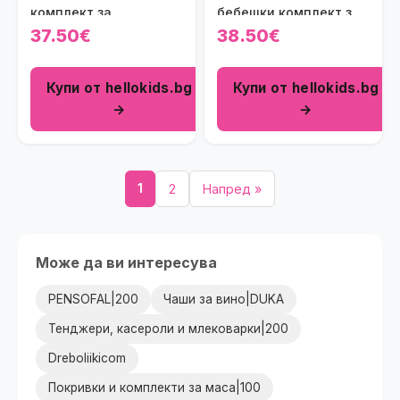
комплект за
бебешки комплект за
изписване Зайче
изписване с рокличка
37.50€
38.50€
Балерина в бяло и
Pretty Princess Baby (7
светлорозово на
части)
Купи от hellokids.bg
Купи от hellokids.bg
райенца (7 части)
→
→
1
2
Напред »
Може да ви интересува
PENSOFAL|200
Чаши за вино|DUKA
Тенджери, касероли и млековарки|200
Dreboliikicom
Покривки и комплекти за маса|100