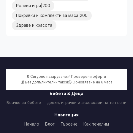
Ролеви игри|200
Покривки и комплекти за маса|200
Здраве и красота
🔒 Сигурно пазаруване
✅ Проверени оферти
💰 Без допълнителни такси
🕒 Обновяване на 6 часа
Бебета & Деца
Всичко за бебето — дрехи, играчки и аксесоари на топ цени
Навигация
Начало
Блог
Търсене
Как печелим