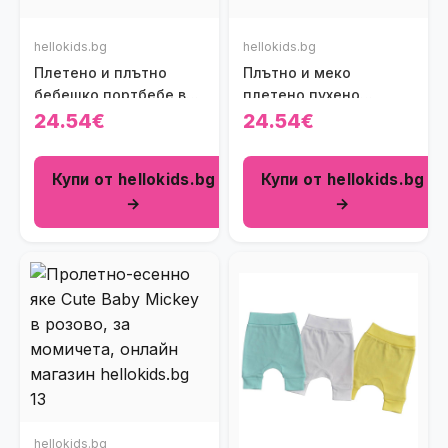
hellokids.bg
hellokids.bg
Плетено и плътно
Плътно и меко
бебешко портбебе в
плетено пухено
цвят праскова
бебешко одеяло Cool
24.54€
24.54€
в светлосиньо
Купи от hellokids.bg
Купи от hellokids.bg
→
→
hellokids.bg