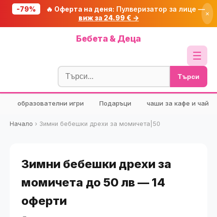
-79%
🔥 Оферта на деня:
Пулверизатор за лице —
×
виж за 24.99 € →
Начало
Бебета & Деца
🔥 Намаления
☰
Блог
Търси
🧮 Калкулатори
образователни игри
Подаръци
чаши за кафе и чай
🔍 Намери продукт
🎁 Подарък
Начало
›
Зимни бебешки дрехи за момичета|50
🎟️ Купони
Зимни бебешки дрехи за
момичета до 50 лв — 14
оферти