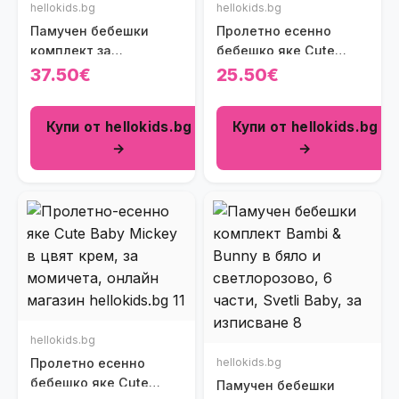
hellokids.bg
hellokids.bg
Памучен бебешки
Пролетно есенно
комплект за
бебешко яке Cute
изписване Princess
Baby Mickey в лилаво
37.50€
25.50€
Love в розово (9 части)
Купи от hellokids.bg
Купи от hellokids.bg
→
→
hellokids.bg
Пролетно есенно
hellokids.bg
бебешко яке Cute
Памучен бебешки