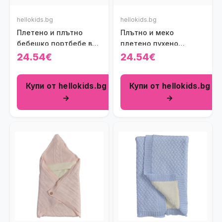
hellokids.bg
hellokids.bg
Плетено и плътно
Плътно и меко
бебешко портбебе в
плетено пухено
светлорозово
бебешко одеяло Cool
24.54€
24.54€
в светлосиво
Купи от hellokids.bg
Купи от hellokids.bg
→
→