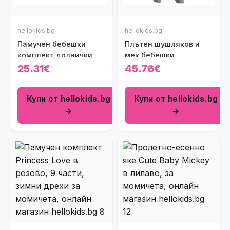
hellokids.bg
hellokids.bg
Памучен бебешки
Плътен шушляков и
комплект долнички от
мек бебешки
ОРГАНИЧЕН ПАМУК с
космонавт в зелено
25.31€
45.76€
широк ластик 3бр
Купи от hellokids.bg
Купи от hellokids.bg
→
→