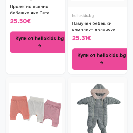
Пролетно есенно
бебешко яке Cute
hellokids.bg
Baby Mickey в розово
25.50€
Памучен бебешки
комплект долнички от
ОРГАНИЧЕН ПАМУК с
25.31€
Купи от hellokids.bg
широк ластик Wild 3бр
→
Купи от hellokids.bg
→