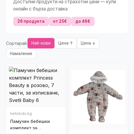
Достъпни продукти на страхотни цени — купи
онлайн с бърза доставка
26 продукта
от 25€
до 46€
Сортирай:
Най-нови
Цена ↑
Цена ↓
Намаление
hellokids.bg
Памучен бебешки
комплект за