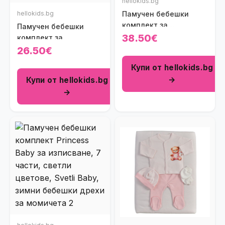
hellokids.bg
hellokids.bg
Памучен бебешки
комплект за
Памучен бебешки
изписване с рокличка
38.50€
комплект за
Princess Garden (7
изписване Нежни
26.50€
части)
Цветенца в цвят екрю
Купи от hellokids.bg
(4 части)
→
Купи от hellokids.bg
→