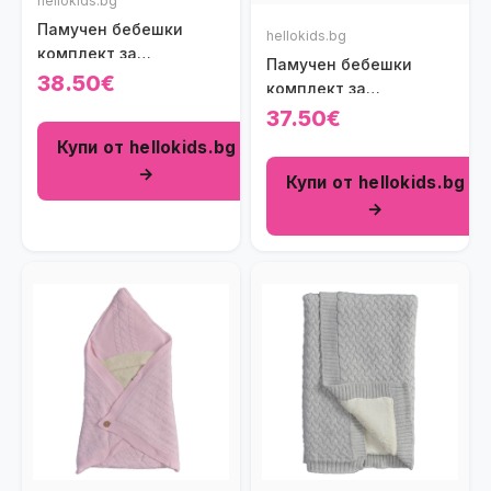
hellokids.bg
Памучен бебешки
hellokids.bg
комплект за
Памучен бебешки
изписване с рокличка
38.50€
комплект за
Princess Baby (7 части)
изписване Sweet Bear
37.50€
Baby в бяло и
Купи от hellokids.bg
светлорозово на
→
Купи от hellokids.bg
райенца (7 части)
→