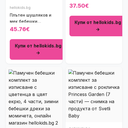
изписване Sweet Bear
37.50€
hellokids.bg
& Ladybug в бяло и
Плътен шушляков и
светлорозово на
мек бебешки
Купи от hellokids.bg
райенца (7 части)
космонавт Зайченце в
45.76€
→
цвят праскова
Купи от hellokids.bg
→