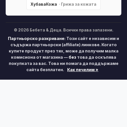
ХубаваКожа
· Грижа за кожата
© 2026 Бебета & Деца. Всички права запазени.
Партньорско разкриване:
Този сайт е независим и
съдържа партньорски (affiliate) линкове. Когато
купите продукт през тях, може да получим малка
комисиона от магазина —
без
това да оскъпява
покупката за вас. Това ни помага да поддържаме
сайта безплатен.
Как печелим »