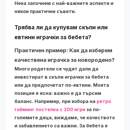
Нека започнем с най-важните аспекти и
някои практични съвети.
Трябва ли да купувам скъпи или
евтини играчки за бебета?
Практичен пример: Как да изберем
качествена играчка за новородено?
Много родители се чудят дали да
инвестират в скъпи
играчки за бебета
или да предпочетат по-евтини. Моята
позиция е ясна: важно е да търсим
баланс. Например, при избора на
ретро
гейминг постелка с 200 игри
за по-
големите деца, виждаме, че качеството
и забавлението са важни. За бебета е