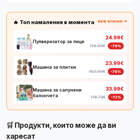
виж всички →
🔥 Топ намаления в момента
24.99€
Пулверизатор за лице
119.00€
-79%
23.99€
Машина за плитки
102.00€
-76%
33.99€
Машина за сапунени
балончета
119.78€
-72%
🛒 Продукти, които може да ви
харесат