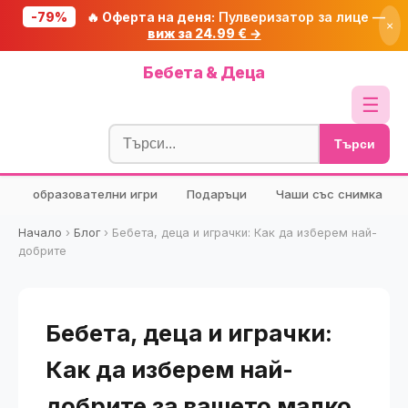
-79%
🔥 Оферта на деня:
Пулверизатор за лице —
×
виж за 24.99 € →
Начало
Бебета & Деца
🔥 Намаления
☰
Блог
Търси
🧮 Калкулатори
образователни игри
Подаръци
Чаши със снимка
🔍 Намери продукт
🎁 Подарък
Начало
›
Блог
›
Бебета, деца и играчки: Как да изберем най-
добрите
🎟️ Купони
Бебета, деца и играчки:
Как да изберем най-
добрите за вашето малко