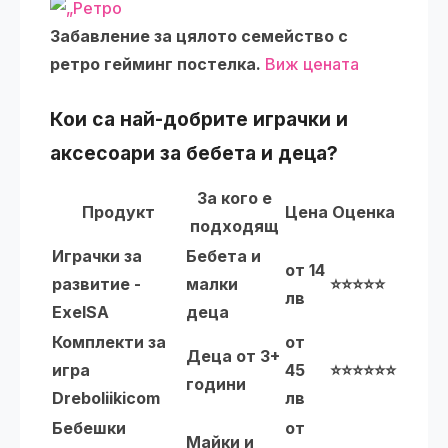
Забавление за цялото семейство с
ретро гейминг постелка.
Виж цената
Кои са най-добрите играчки и
аксесоари за бебета и деца?
За кого е
Продукт
Цена
Оценка
подходящ
Играчки за
Бебета и
от 14
развитие -
малки
⭐⭐⭐⭐⭐
лв
ExelSA
деца
Комплекти за
от
Деца от 3+
игра
45
⭐⭐⭐⭐⭐⭐
години
Dreboliikicom
лв
Бебешки
от
Майки и