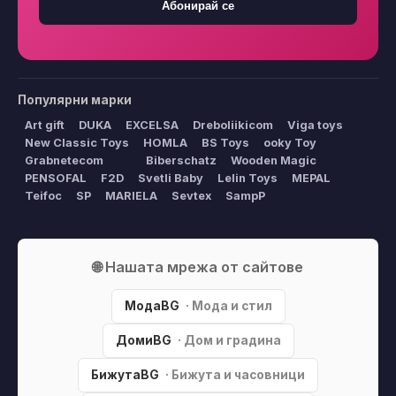
Абонирай се
Популярни марки
Art gift
DUKA
EXCELSA
Dreboliikicom
Viga toys
New Classic Toys
HOMLA
BS Toys
ooky Toy
Grabnetecom
Biberschatz
Wooden Magic
PENSOFAL
F2D
Svetli Baby
Lelin Toys
MEPAL
Teifoc
SP
MARIELA
Sevtex
SampP
🌐 Нашата мрежа от сайтове
МодаBG
· Мода и стил
ДомиBG
· Дом и градина
БижутаBG
· Бижута и часовници