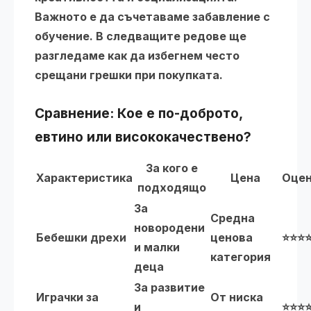
Важното е да съчетаваме забавление с
обучение. В следващите редове ще
разгледаме как да избегнем често
срещани грешки при покупката.
Сравнение: Кое е по-доброто,
евтино или висококачествено?
За кого е
Характеристика
Цена
Оцен
подходящо
За
Средна
новородени
Бебешки дрехи
ценова
⭐⭐⭐
и малки
категория
деца
За развитие
Играчки за
От ниска
и
⭐⭐⭐