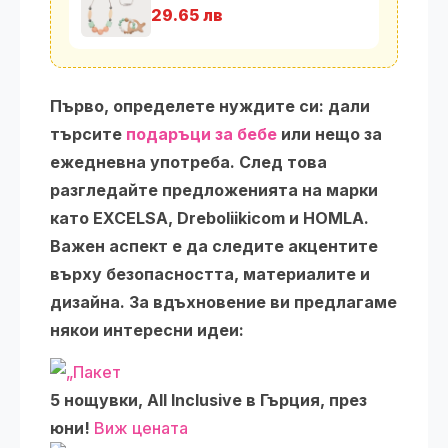
29.65 лв
Първо, определете нуждите си: дали
търсите
подаръци за бебе
или нещо за
ежедневна употреба. След това
разгледайте предложенията на марки
като
EXCELSA
,
Dreboliikicom
и
HOMLA
.
Важен аспект е да следите акцентите
върху безопасността, материалите и
дизайна. За вдъхновение ви предлагаме
някои интересни идеи:
5 нощувки, All Inclusive в Гърция, през
юни!
Виж цената