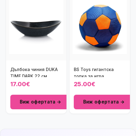
Дълбока чиния DUKA
BS Toys гигантска
TIME DARK 22 см.,
топка за игра
черен
17.00€
25.00€
Виж офертата →
Виж офертата →