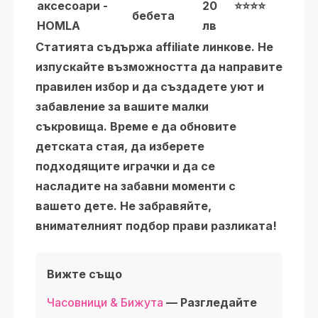
аксесоари -
20
⭐⭐⭐⭐
бебета
HOMLA
лв
Статията съдържа
affiliate линкове
. Не
изпускайте възможността да направите
правилен избор и да създадете уют и
забавление за вашите малки
съкровища. Време е да обновите
детската стая, да изберете
подходящите играчки и да се
насладите на забавни моменти с
вашето дете. Не забравяйте,
внимателният подбор прави разликата!
Вижте също
Часовници & Бижута
— Разгледайте