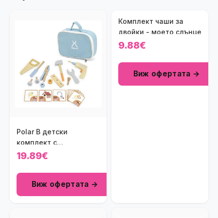
Комплект чаши за
двойки - моето слънце
9.88€
Виж офертата →
Polar B детски
комплект с
инструменти в чанта
19.89€
Виж офертата →