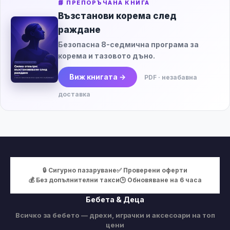
📘 ПРЕПОРЪЧАНА КНИГА
Възстанови корема след
раждане
Безопасна 8-седмична програма за
корема и тазовото дъно.
Виж книгата →
PDF · незабавна
доставка
🔒 Сигурно пазаруване
✅ Проверени оферти
💰 Без допълнителни такси
🕒 Обновяване на 6 часа
Бебета & Деца
Всичко за бебето — дрехи, играчки и аксесоари на топ
цени