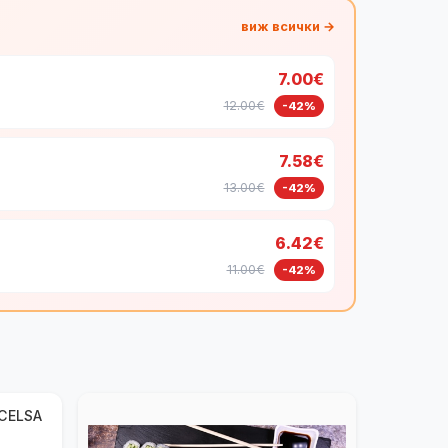
виж всички →
7.00€
12.00€
-42%
7.58€
13.00€
-42%
6.42€
11.00€
-42%
XCELSA