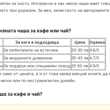
риятен за окото. Интересно е как някои чаши имат сп
ето при държане. За мен, качеството на материалите
илната чаша за кафе или чай?
За кого е подходяща
Цена
Оценка
За любителите на естетика
20-30 лв
4.8/5
За модерните домакини
35-45 лв
4.7/5
йн
За подарък или специален повод
25-50 лв
4.9/5
е само от цената, а и от това каква емоция искате да
чески или по-екстравагантен дизайн.
ша за кафе и чай?