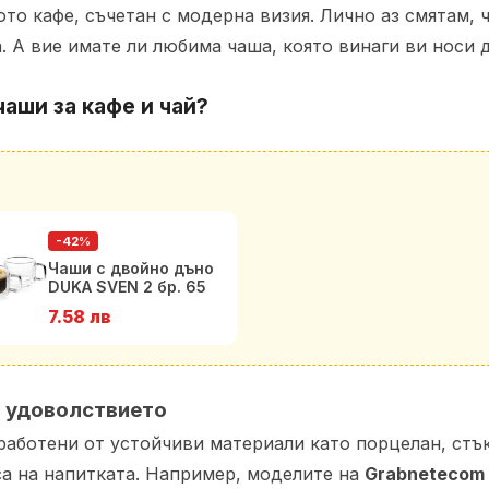
ото кафе, съчетан с модерна визия. Лично аз смятам,
. А вие имате ли любима чаша, която винаги ви носи 
чаши за кафе и чай?
-42%
Чаши с двойно дъно
DUKA SVEN 2 бр. 65
мл.
7.58 лв
м удоволствието
работени от устойчиви материали като порцелан, стъ
са на напитката. Например, моделите на
Grabnetecom