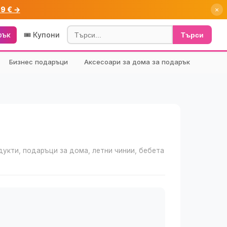
99 € →
×
рък
🎟️ Купони
Търси
Бизнес подаръци
Аксесоари за дома за подарък
дукти, подаръци за дома, летни чинии, бебета