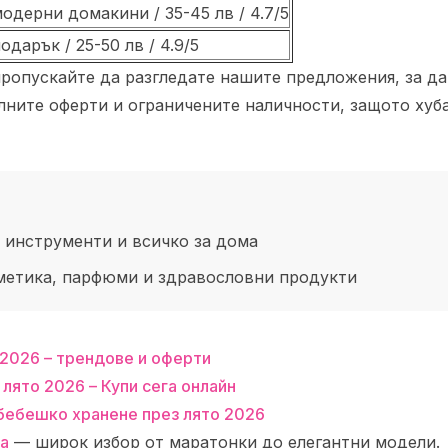
модерни домакини / 35-45 лв / 4.7/5
одарък / 25-50 лв / 4.9/5
е пропускайте да разгледате нашите предложения, за д
алните оферти и ограничените наличности, защото хуб
 инструменти и всичко за дома
метика, парфюми и здравословни продукти
 2026 – трендове и оферти
лято 2026 – Купи сега онлайн
 бебешко хранене през лято 2026
a
— широк избор от маратонки до елегантни модели.