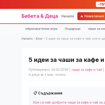
-79
Бебета & Деца
Начало
🔥 Намаления
образователни игри
Подаръци
чаши за ка
Начало
›
Блог
›
5 идеи за чаши за кафе и чай, които щ
5 идеи за чаши за кафе 
Публикувано: 24.04.2026
|
чаши за кафе и чай
|
и деца
📖 2 мин. четене
📋 Съдържание
Кои са най-добрите чаши за кафе и чай за