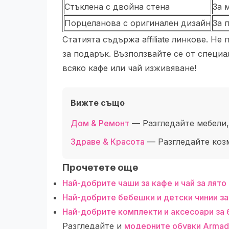
Стъклена с двойна стена
За 
Порцеланова с оригинален дизайн
За п
Статията съдържа affiliate линкове. Н
за подарък. Възползвайте се от специ
всяко кафе или чай изживяване!
Вижте също
Дом & Ремонт
— Разгледайте мебели,
Здраве & Красота
— Разгледайте коз
Прочетете още
Най-добрите чаши за кафе и чай за лято
Най-добрите бебешки и детски чинии за 
Най-добрите комплекти и аксесоари за
Разгледайте и
модерните обувки Armad