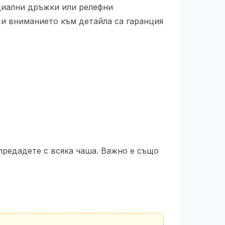
ециални дръжки или релефни
 и вниманието към детайла са гаранция
 предадете с всяка чаша. Важно е също