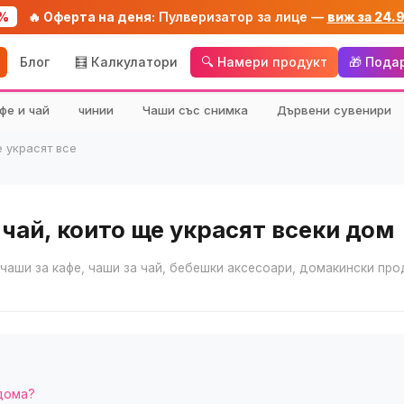
%
🔥 Оферта на деня:
Пулверизатор за лице —
виж за 24.
Блог
🧮 Калкулатори
🔍 Намери продукт
🎁 Пода
фе и чай
чинии
Чаши със снимка
Дървени сувенири
е украсят все
и чай, които ще украсят всеки дом
 чаши за кафе, чаши за чай, бебешки аксесоари, домакински про
 дома?