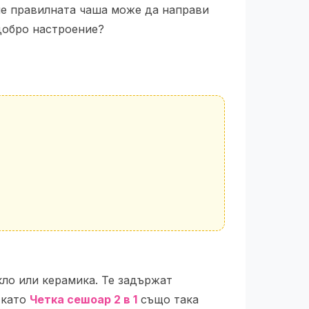
 че правилната чаша може да направи
добро настроение?
кло или керамика. Те задържат
като
Четка сешоар 2 в 1
също така