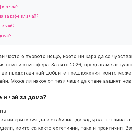
фе и чай?
а за кафе или чай?
 и чай?
 дома?
ай често е първото нещо, което ни кара да се чувств
шия стил и атмосфера. За лято 2026, предлагаме актуа
е ви представя най-добрите предложения, които может
айн. Може ли някоя от тези чаши да стане вашият но
 и чай за дома?
йна
важни критерия: да е стабилна, да задържа топлината
ели, които са както естетични, така и практични. В