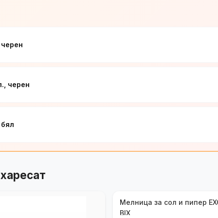
 черен
., черен
 бял
 харесат
Мелница за сол и пипер E
BIX