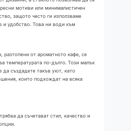
тересни мотиви или минималистичен
ство, защото често ги използваме
s и удобство. Това ни води към
, разтопени от ароматното кафе, се
ва температурата по-дълго. Този малък
 да създадете такъв уют, като
ешения, които подхождат на всяка
рябва да съчетават стил, качество и
опции.