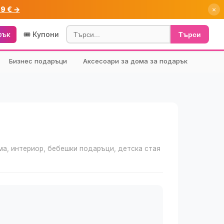
99 € →
×
рък
🎟️ Купони
Търси
Бизнес подаръци
Аксесоари за дома за подарък
ма, интериор, бебешки подаръци, детска стая