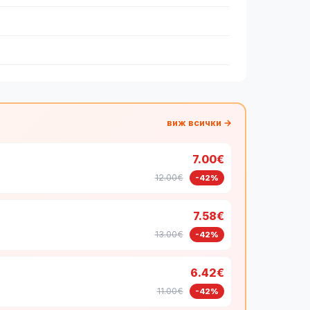
виж всички →
7.00€
12.00€
-42%
7.58€
13.00€
-42%
6.42€
11.00€
-42%