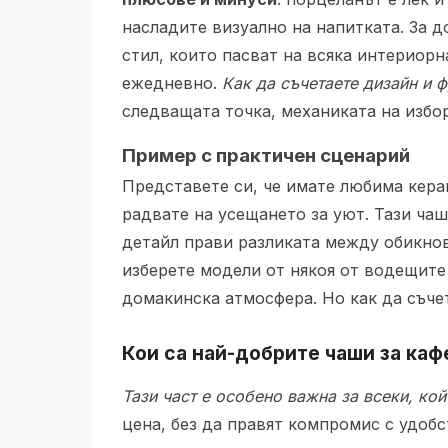
насладите визуално на напитката. За 
стил, които пасват на всяка интериорн
ежедневно.
Как да съчетаете дизайн и 
следващата точка, механиката на избор
Пример с практичен сценарий
Представете си, че имате любима кера
радвате на усещането за уют. Тази чаш
детайл прави разликата между обикнов
изберете модели от някоя от водещите
домакинска атмосфера. Но как да съче
Кои са най-добрите чаши за каф
Тази част е особено важна за всеки, ко
цена, без да правят компромис с удоб