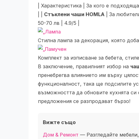
| Характеристика | За кого е подходяща | Це
| |
Стъклени чаши HOMLA
| За любители
50-70 лв | 4.9/5 |
Стилна лампа за декорация, която доб
Комплект за изписване за бебета, стил
В заключение, правилният избор на
чаш
пренебрегва влиянието им върху цялос
функционалност, така ще подсилите усе
възможността да обновите кухнята си с
предложения се разпродават бързо!
Вижте също
Дом & Ремонт
— Разгледайте мебели,