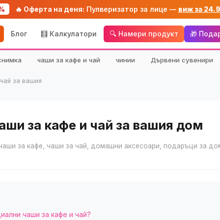
%
🔥 Оферта на деня:
Пулверизатор за лице —
виж за 24.
Блог
🧮 Калкулатори
🔍 Намери продукт
🎁 Пода
снимка
чаши за кафе и чай
чинии
Дървени сувенири
 чай за вашия
аши за кафе и чай за вашия дом
чаши за кафе, чаши за чай, домашни аксесоари, подаръци за до
иални чаши за кафе и чай?