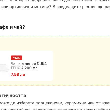
или артистични мотиви? В следващите редове ще раз
афе и чай?
-42%
Чаша с чиния DUKA
FELICIA 200 мл.
7.58 лв
актичността
може да изберете порцеланови, керамични или стъкл
и топлоустойчив, керамиката предлага по-голям избор 