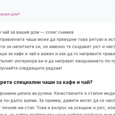
 вашия дом?
а правилната чаша може да превърне това ритуал в ис
е за напитките си, но именно те създават уют и наст
ши за кафе и чай е важен и как да го направите прав
пълнят интериора ви и да направят ежедневието по-пр
пускайте следващите редове!
рете специални чаши за кафе и чай?
промени цялата ви рутина.
Качествените и стилни моде
а по-дълго време. За пример, дамите могат да се нас
 личния им стил. Това е въпрос на усещане и уют, к
но е, че добре подбраната чаша добавя стойност към в