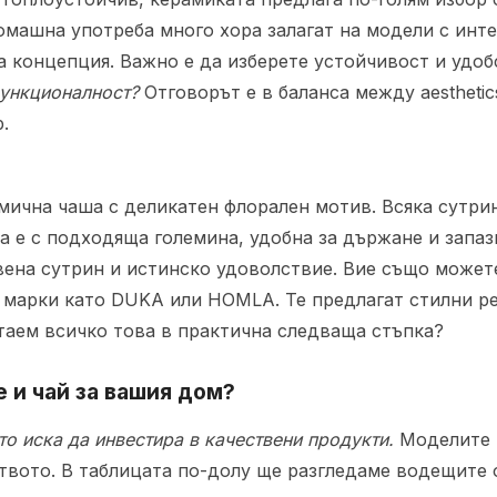
домашна употреба много хора залагат на модели с ин
а концепция. Важно е да изберете устойчивост и удоб
функционалност?
Отговорът е в баланса между aesthetic
.
мична чаша с деликатен флорален мотив. Всяка сутрин
а е с подходяща големина, удобна за държане и запаз
ена сутрин и истинско удоволствие. Вие също можете
 марки като DUKA или HOMLA. Те предлагат стилни р
таем всичко това в практична следваща стъпка?
е и чай за вашия дом?
йто иска да инвестира в качествени продукти.
Моделите т
ството. В таблицата по-долу ще разгледаме водещите 