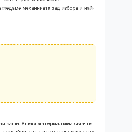
гледаме механиката зад избора и най-
ени чаши.
Всеки материал има своите
от дизайни, а стъклото позволява да се