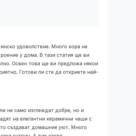
тинско удоволствие. Много хора не
роение у дома. В тази статия ще ви
илно. Освен това ще ви предложа някои
иятно. Готови ли сте да откриете най-
ли не само изглеждат добре, но и
ладят на елегантни керамични чаши с
оито създават домашния уют. Много
сяка сутрин. А вие какво