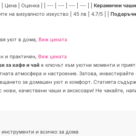
на | Оценка | | --- | --- | --- | --- | |
Керамични чаш
те на визуалното изкуство | 45 лв | 4.7/5 | |
Подаръчн
авя уют в дома,
Виж цената
ен и практичен,
Виж цената
и за кафе и чай
е ключът към уютни моменти и приятн
тната атмосфера и настроение. Затова, инвестирайте 
щането за домашен уют и комфорт. Статията съдържа a
 нови, качествени чаши и аксесоари! Не чакайте, на
 инструменти и всичко за дома