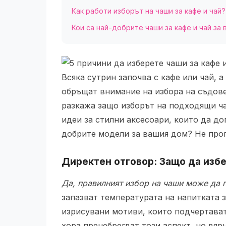
Как работи изборът на чаши за кафе и чай?
Кои са най-добрите чаши за кафе и чай за
Всяка сутрин започва с кафе или чай, 
обръщат внимание на избора на съдовет
разкажа защо изборът на подходящи ча
идеи за стилни аксесоари, които да до
добрите модели за вашия дом? Не про
Директен отговор: Защо да избе
Да, правилният избор на чаши може да 
запазват температурата на напитката з
изрисувани мотиви, които подчертават
хора пренебрегват този аспект, но вяр