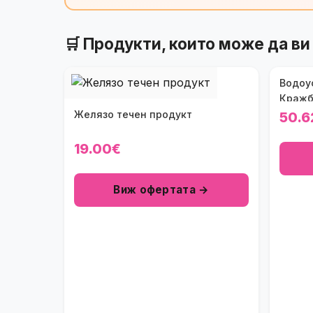
🛒 Продукти, които може да ви
Водоу
Краж
Желязо течен продукт
50.6
19.00€
Виж офертата →