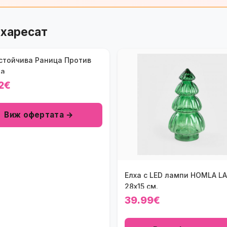
 харесат
стойчива Раница Против
ба
2€
Виж офертата →
Елха с LED лампи HOMLA L
28х15 см.
39.99€