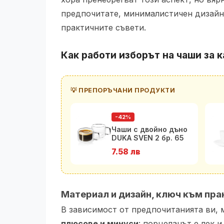
предпочитате, минималистичен дизайн 
практичните съвети.
Как работи изборът на чаши за к
💡 ПРЕПОРЪЧАНИ ПРОДУКТИ
-42%
Чаши с двойно дъно
DUKA SVEN 2 бр. 65
мл.
7.58 лв
Материал и дизайн, ключ към пр
В зависимост от предпочитанията ви, 
плюсове и минуси
: порцеланът е лек 