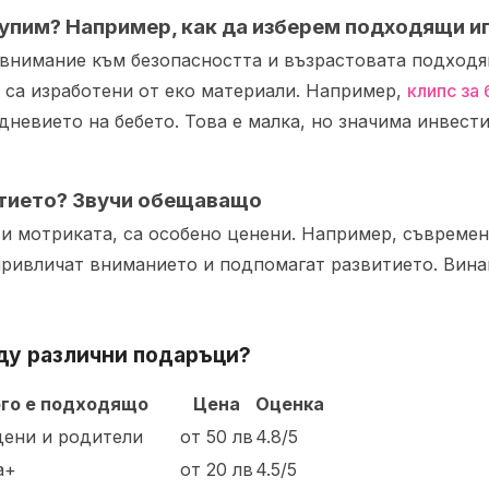
купим? Например, как да изберем подходящи
и
внимание към безопасността и възрастовата подходящ
и са изработени от еко материали. Например,
клипс за 
дневието на бебето. Това е малка, но значима инвест
итието? Звучи обещаващо
 и мотриката, са особено ценени. Например, съвреме
привличат вниманието и подпомагат развитието. Вина
ду различни подаръци?
ого е подходящо
Цена
Оценка
ени и родители
от 50 лв
4.8/5
а+
от 20 лв
4.5/5