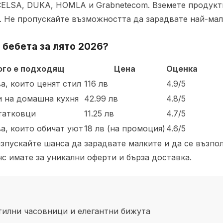
XCELSA, DUKA, HOMLA и Grabnetecom. Вземете продукт
6. Не пропускайте възможността да зарадвате най-мал
 бебета
за лято 2026?
ого е подходящ
Цена
Оценка
а, които ценят стил
116 лв
4.9/5
 на домашна кухня
42.99 лв
4.8/5
татковци
11.25 лв
4.7/5
а, които обичат уют
18 лв (на промоция)
4.6/5
е изпускайте шанса да зарадвате малките и да се възп
с имате за уникални оферти и бърза доставка.
тилни часовници и елегантни бижута