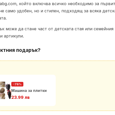
abg.com, който включва всичко необходимо за първит
 не само удобен, но и стилен, подходящ за всяка детс
ата.
к може да стане част от детската стая или семейния
и артикули.
ектния подарък?
-76%
Машина за плитки
23.99 лв