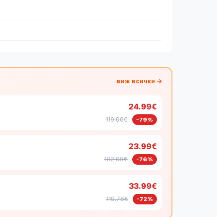
виж всички →
24.99€
119.00€
-79%
23.99€
102.00€
-76%
33.99€
119.78€
-72%