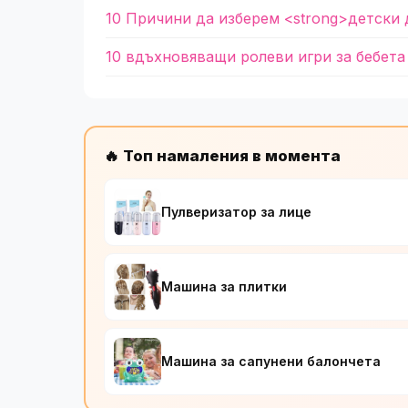
10 Причини да изберем <strong>детски 
10 вдъхновяващи ролеви игри за бебета
🔥 Топ намаления в момента
Пулверизатор за лице
Машина за плитки
Машина за сапунени балончета