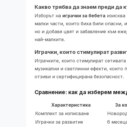
Какво трябва да знаем преди да 
Изборът на
играчки за бебета
изисква 
малки части, които биха били опасни, 
но и добавя цвят и забавление към еже
най-малките.
Играчки, които стимулират разв
Играчките, които стимулират сетивата
музикални и светлинни ефекти, които 
отзиви и сертифицирана безопасност.
Сравнение: как да изберем меж
Характеристика
За к
Комплект за изписване
Новород
Играчки за развитие
6 месец