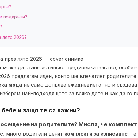
арък?
ни подаръци?
а?
а лято 2026?
а
може да стане истинско предизвикателство, особено
 2026 предлагам идеи, които ще впечатлят родителите
ска мода
не само допълва ежедневието, но и създава
зберем най-подходящото за всяко дете и как да го по
 бебе
и защо те са важни?
посещение на родителите? Мисля, че комплект 
бе
, много родители ценят
комплекти за изписване
. Те