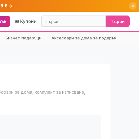
99 € →
×
рък
🎟️ Купони
Търси
Бизнес подаръци
Аксесоари за дома за подарък
есоари за дома, комплект за изписване,