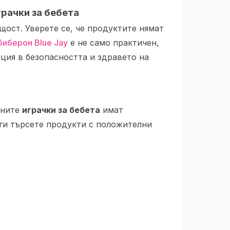
грачки за бебета
ост. Уверете се, че продуктите нямат
биберон Blue Jay
е не само практичен,
иция в безопасността и здравето на
нните
играчки за бебета
имат
ги търсете продукти с положителни