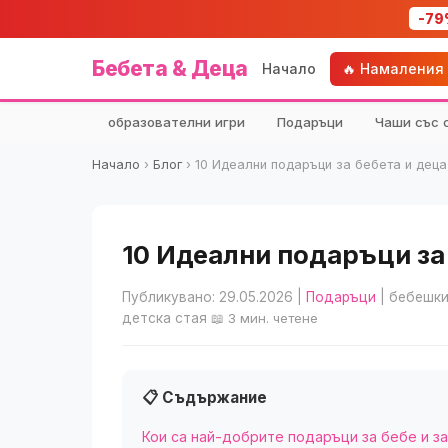
-79
Бебета & Деца
Начало
🔥 Намаления
образователни игри
Подаръци
Чаши със 
Начало
›
Блог
›
10 Идеални подаръци за бебета и деца
10 Идеални подаръци за 
Публикувано: 29.05.2026
|
Подаръци
| бебешки
детска стая
📖 3 мин. четене
📋 Съдържание
Кои са най-добрите подаръци за бебе и з