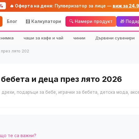
%
🔥 Оферта на деня:
Пулверизатор за лице —
виж за 24.
Блог
🧮 Калкулатори
🔍 Намери продукт
🎁 Пода
снимка
чаши за кафе и чай
чинии
Дървени сувенири
 през лято 202
бебета и деца през лято 2026
 дрехи, подаръци за бебе, играчки за бебета, детска мода, акс
ащо те са важни?