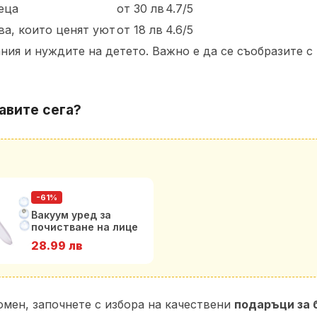
еца
от 30 лв
4.7/5
ва, които ценят уют
от 18 лв
4.6/5
ия и нуждите на детето. Важно е да се съобразите с 
авите сега?
-61%
Вакуум уред за
почистване на лице
28.99 лв
омен, започнете с избора на качествени
подаръци за 