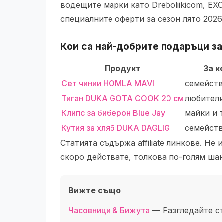
водещите марки като Dreboliikicom, E
специалните оферти за сезон лято 202
Кои са най-добрите
подаръци за
Продукт
За к
Сет чинии HOMLA MAVI
семейств
Тиган DUKA GOTA COOK 20 см
любители
Клипс за биберон Blue Jay
майки и 
Кутия за хляб DUKA DAGLIG
семейств
Статията съдържа affiliate линкове. Н
скоро действате, толкова по-голям шан
Вижте също
Часовници & Бижута
— Разгледайте с