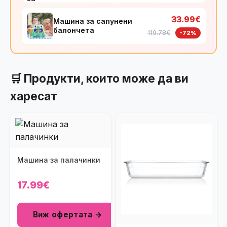
33.99€
Машина за сапунени
балончета
119.78€
-72%
🛒 Продукти, които може да ви
харесат
Машина за палачинки
17.99€
Виж офертата →