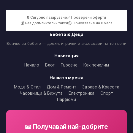
🔒 Сигурно пазаруване
✅ Проверени оферти
💰 Без допълнителни такси
🕒 Обновяване на 6 часа
Бебета & Деца
Всичко за бебето — дрехи, играчки и аксесоари на топ цени
Навигация
Начало
Блог
Търсене
Как печелим
Нашата мрежа
Мода & Стил
Дом & Ремонт
Здраве & Красота
Часовници & Бижута
Електроника
Спорт
Парфюми
📧 Получавай най-добрите