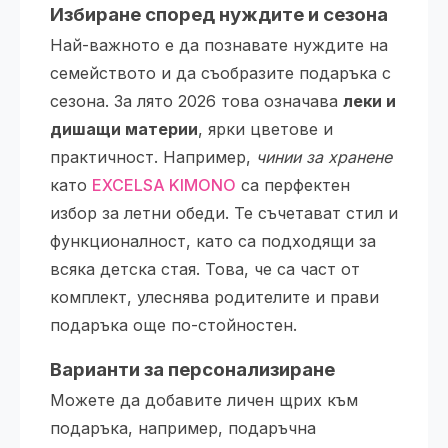
Избиране според нуждите и сезона
Най-важното е да познавате нуждите на
семейството и да съобразите подаръка с
сезона. За лято 2026 това означава
леки и
дишащи материи
, ярки цветове и
практичност. Например,
чинии за хранене
като
EXCELSA KIMONO
са перфектен
избор за летни обеди. Те съчетават стил и
функционалност, като са подходящи за
всяка детска стая. Това, че са част от
комплект, улеснява родителите и прави
подаръка още по-стойностен.
Варианти за персонализиране
Можете да добавите личен щрих към
подаръка, например, подаръчна