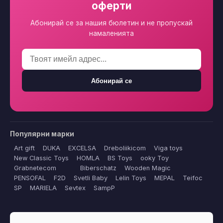
оферти
Абонирай се за нашия бюлетин и не пропускай
намаленията
Абонирай се
Популярни марки
Art gift
DUKA
EXCELSA
Dreboliikicom
Viga toys
New Classic Toys
HOMLA
BS Toys
ooky Toy
Grabnetecom
Biberschatz
Wooden Magic
PENSOFAL
F2D
Svetli Baby
Lelin Toys
MEPAL
Teifoc
SP
MARIELA
Sevtex
SampP