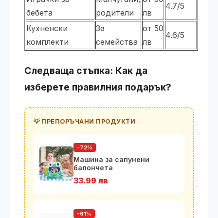
4.7/5
бебета
родители
лв
Кухненски
За
от 50
4.6/5
комплекти
семейства
лв
Следваща стъпка: Как да
изберете правилния подарък?
💡 ПРЕПОРЪЧАНИ ПРОДУКТИ
-72%
Машина за сапунени
балончета
33.99 лв
-61%