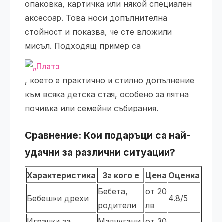
опаковка, картичка или някой специален
аксесоар. Това носи допълнителна
стойност и показва, че сте вложили
мисъл. Подходящ пример са
, което е практично и стилно допълнение
към всяка детска стая, особено за лятна
почивка или семейни събирания.
Сравнение: Кои подаръци са най-
удачни за различни ситуации?
Характеристика
За кого е
Цена
Оценка
Бебета,
от 20
Бебешки дрехи
4.8/5
родители
лв
Играчки за
Малчугани,
от 30