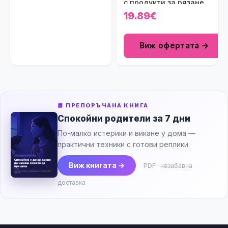
с продукти за рязане
New Classic Toys
19.89€
Виж офертата →
📘 ПРЕПОРЪЧАНА КНИГА
Спокойни родители за 7 дни
По-малко истерики и викане у дома —
практични техники с готови реплики.
Виж книгата →
PDF · незабавна
доставка