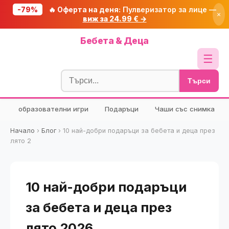
-79%
🔥 Оферта на деня:
Пулверизатор за лице —
×
виж за 24.99 € →
Начало
Бебета & Деца
🔥 Намаления
☰
Блог
Търси
🧮 Калкулатори
образователни игри
Подаръци
Чаши със снимка
🔍 Намери продукт
🎁 Подарък
Начало
›
Блог
›
10 най-добри подаръци за бебета и деца през
лято 2
🎟️ Купони
10 най-добри подаръци
за бебета и деца през
лято 2026