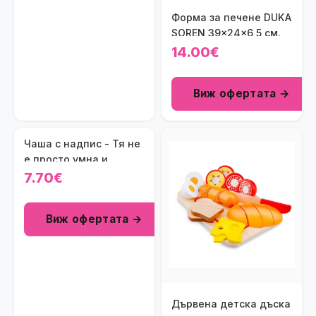
Форма за печене DUKA
SOREN 39x24x6,5 см.
14.00€
Виж офертата →
Чаша с надпис - Тя не
е просто умна и
красива, тя е Гергана!
7.70€
Виж офертата →
Дървена детска дъска