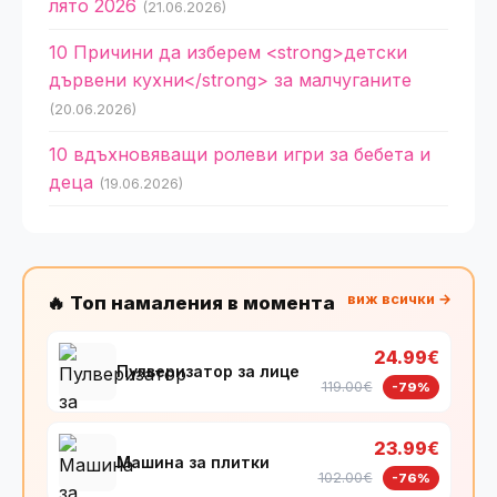
лято 2026
(21.06.2026)
10 Причини да изберем <strong>детски
дървени кухни</strong> за малчуганите
(20.06.2026)
10 вдъхновяващи ролеви игри за бебета и
деца
(19.06.2026)
виж всички →
🔥 Топ намаления в момента
24.99€
Пулверизатор за лице
119.00€
-79%
23.99€
Машина за плитки
102.00€
-76%