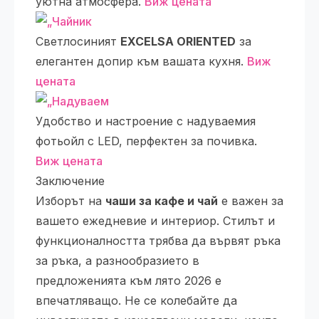
уютна атмосфера.
Виж цената
Светлосиният
EXCELSA ORIENTED
за
елегантен допир към вашата кухня.
Виж
цената
Удобство и настроение с надуваемия
фотьойл с LED, перфектен за почивка.
Виж цената
Заключение
Изборът на
чаши за кафе и чай
е важен за
вашето ежедневие и интериор. Стилът и
функционалността трябва да вървят ръка
за ръка, а разнообразието в
предложенията към лято 2026 е
впечатляващо. Не се колебайте да