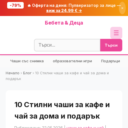
-79%
🔥 Оферта на деня:
Пулверизатор за лице —
×
виж за 24.99 € →
Начало
Бебета & Деца
🔥 Намаления
☰
Блог
Търси
🧮 Калкулатори
Чаши със снимка
образователни игри
Подаръци
🔍 Намери продукт
🎁 Подарък
Начало
›
Блог
›
10 Стилни чаши за кафе и чай за дома и
подарък
🎟️ Купони
10 Стилни чаши за кафе и
чай за дома и подарък