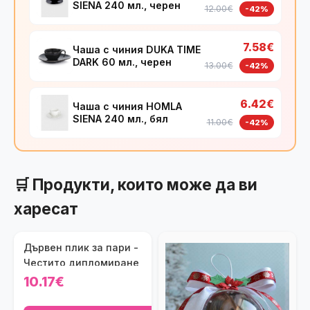
SIENA 240 мл., черен
12.00€
-42%
7.58€
Чаша с чиния DUKA TIME
DARK 60 мл., черен
13.00€
-42%
6.42€
Чаша с чиния HOMLA
SIENA 240 мл., бял
11.00€
-42%
🛒 Продукти, които може да ви
харесат
Дървен плик за пари -
Честито дипломиране
10.17€