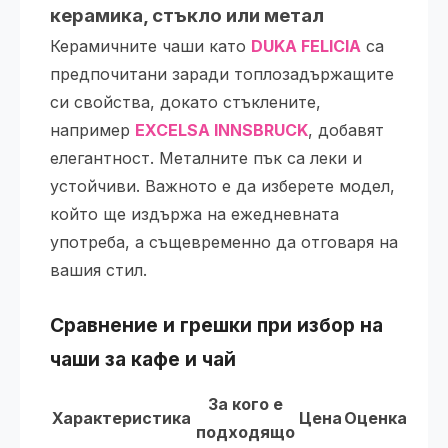
керамика, стъкло или метал
Керамичните чаши като
DUKA FELICIA
са
предпочитани заради топлозадържащите
си свойства, докато стъклените,
например
EXCELSA INNSBRUCK
, добавят
елегантност. Металните пък са леки и
устойчиви. Важното е да изберете модел,
който ще издържа на ежедневната
употреба, а същевременно да отговаря на
вашия стил.
Сравнение и грешки при избор на
чаши за кафе и чай
За кого е
Характеристика
Цена
Оценка
подходящо