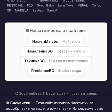
Grabnetecom
Biberschatz
Wooden Magic
PENSOFAL
F2D
Svetli Baby
Lelin Toys
MEPAL
Teifoc
SP
MARIELA
Sevtex
SampP
🌐 Нашата мрежа от сайтове
NameriMaistor
· Майстори
НамаленияBG
· Оферти и купони
ТехникаBG
· Техника и електроника
FreelanceBG
· Фрийлансъри
© 2026 Бебета & Деца. Всички права запазени.
Партньорско разкриване:
Този сайт е независим и
🍪 Бисквитки
— Този сайт използва бисквитки за
съдържа партньорски (affiliate) линкове. Когато купите
подобряване на вашето изживяване. Използваме само
продукт през тях, може да получим малка комисиона от