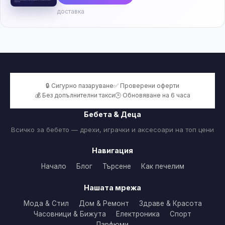
доставка
🔒 Сигурно пазаруване
✅ Проверени оферти
💰 Без допълнителни такси
🕒 Обновяване на 6 часа
Бебета & Деца
Всичко за бебето — дрехи, играчки и аксесоари на топ цени
Навигация
Начало
Блог
Търсене
Как печелим
Нашата мрежа
Мода & Стил
Дом & Ремонт
Здраве & Красота
Часовници & Бижута
Електроника
Спорт
Парфюми