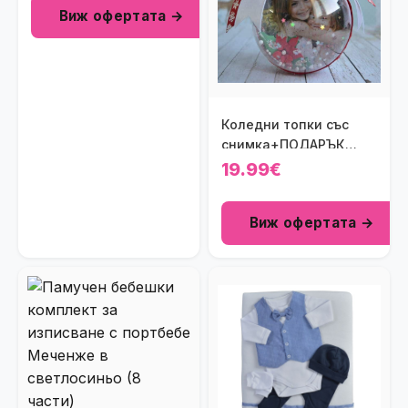
Виж офертата →
Коледни топки със
снимка+ПОДАРЪК
празнична кутия
19.99€
Виж офертата →