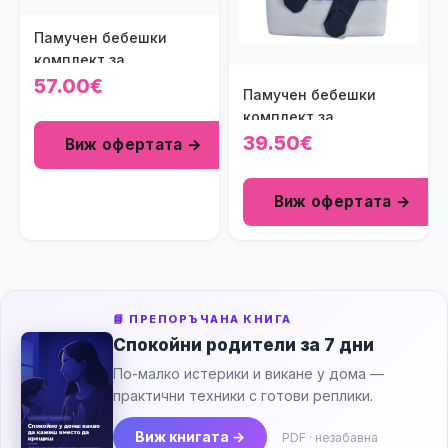
Памучен бебешки
комплект за
изписване с портбебе
57.00€
Памучен бебешки
Меченже в
комплект за
светлосиньо (8 части)
изписване с папионка
39.50€
Виж офертата →
Cool Fashion
Gentleman в бяло и
Виж офертата →
синьо (7 части)
📘 ПРЕПОРЪЧАНА КНИГА
Спокойни родители за 7 дни
По-малко истерики и викане у дома —
практични техники с готови реплики.
Виж книгата →
PDF · незабавна