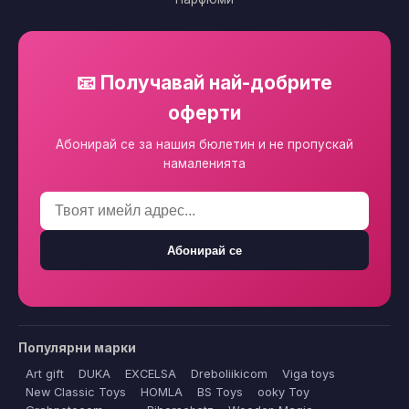
📧 Получавай най-добрите
оферти
Абонирай се за нашия бюлетин и не пропускай
намаленията
Абонирай се
Популярни марки
Art gift
DUKA
EXCELSA
Dreboliikicom
Viga toys
New Classic Toys
HOMLA
BS Toys
ooky Toy