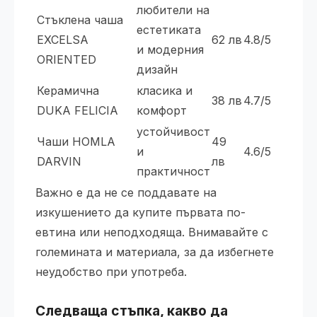
любители на
Стъклена чаша
естетиката
EXCELSA
62 лв
4.8/5
и модерния
ORIENTED
дизайн
Керамична
класика и
38 лв
4.7/5
DUKA FELICIA
комфорт
устойчивост
Чаши HOMLA
49
и
4.6/5
DARVIN
лв
практичност
Важно е да не се поддавате на
изкушението да купите първата по-
евтина или неподходяща. Внимавайте с
големината и материала, за да избегнете
неудобство при употреба.
Следваща стъпка, какво да