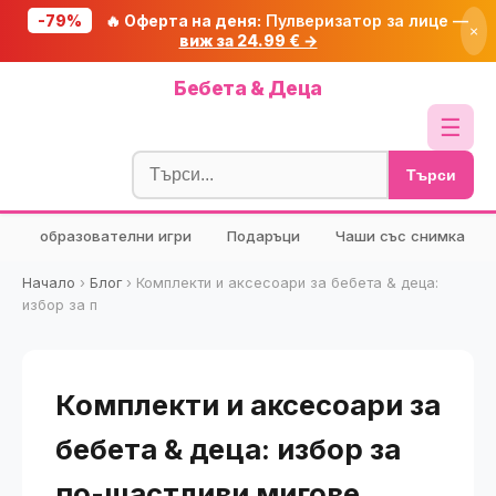
-79%
🔥 Оферта на деня:
Пулверизатор за лице —
×
виж за 24.99 € →
Начало
Бебета & Деца
🔥 Намаления
☰
Блог
Търси
🧮 Калкулатори
образователни игри
Подаръци
Чаши със снимка
🔍 Намери продукт
🎁 Подарък
Начало
›
Блог
›
Комплекти и аксесоари за бебета & деца:
избор за п
🎟️ Купони
Комплекти и аксесоари за
бебета & деца: избор за
по-щастливи мигове