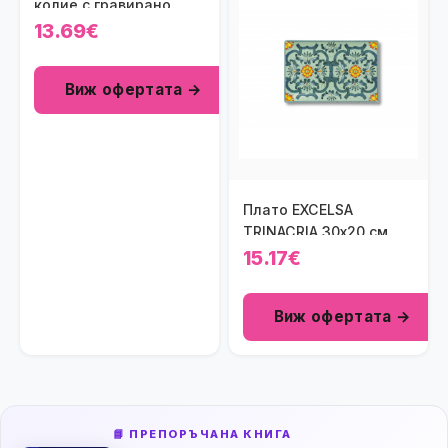
колие с гравирано
скрито послание –
13.69€
стил и емоция в едно
Виж офертата →
Плато EXCELSA
TRINACRIA 30х20 см.
15.17€
Виж офертата →
📘 ПРЕПОРЪЧАНА КНИГА