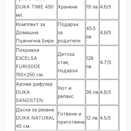
DUKA TIME 450
Хранене
19 лв
4.6/5
мл.
Комплект за
Подарък
45.5
Домашна
за
4.9/5
лв
Пшенична Бира
родители
Покривка
Детска
EXCELSA
128
стая,
4.7/5
FURISODE
лв
подарък
150x250 см.
Арома дифузер
Уют и
DUKA
36 лв
4.8/5
релакс
SANDSTEN
Дъска за рязане
Готвене и
DUKA NATURAL
12 лв
4.5/5
приготвяне
45 см.