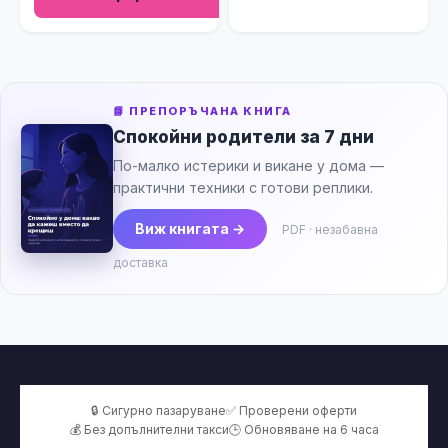
📘 ПРЕПОРЪЧАНА КНИГА
Спокойни родители за 7 дни
По-малко истерики и викане у дома —
практични техники с готови реплики.
Виж книгата →
PDF · незабавна
доставка
🔒 Сигурно пазаруване
✅ Проверени оферти
💰 Без допълнителни такси
🕒 Обновяване на 6 часа