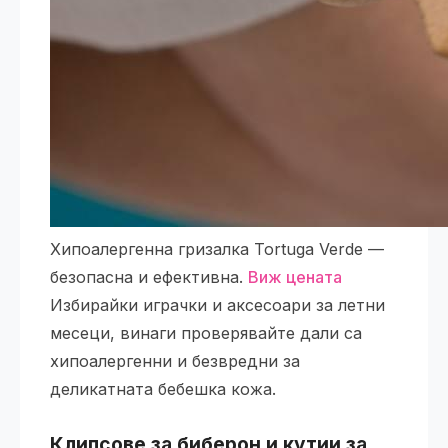
Хипоалергенна гризалка Tortuga Verde —
безопасна и ефективна.
Виж цената
Избирайки играчки и аксесоари за летни
месеци, винаги проверявайте дали са
хипоалергенни и безвредни за
деликатната бебешка кожа.
Клипсове за биберон и кутии за