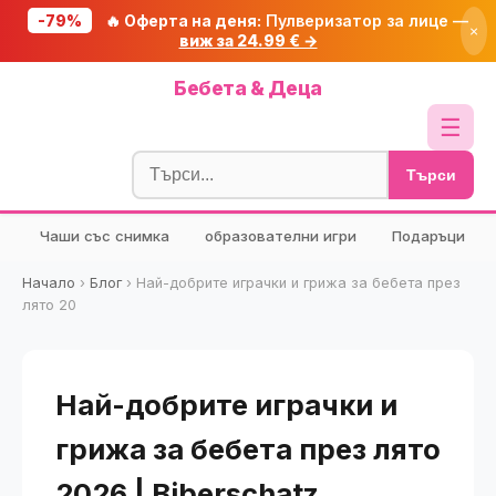
-79%
🔥 Оферта на деня:
Пулверизатор за лице —
×
виж за 24.99 € →
Начало
Бебета & Деца
🔥 Намаления
☰
Блог
Търси
🧮 Калкулатори
Чаши със снимка
образователни игри
Подаръци
🔍 Намери продукт
🎁 Подарък
Начало
›
Блог
›
Най-добрите играчки и грижа за бебета през
лято 20
🎟️ Купони
Най-добрите играчки и
грижа за бебета през лято
2026 | Biberschatz