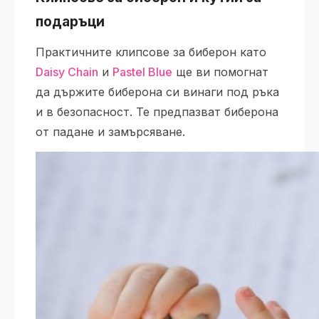
подаръци
Практичните клипсове за биберон като
Daisy Chain
и
Pastel Blue
ще ви помогнат
да държите биберона си винаги под ръка
и в безопасност. Те предпазват биберона
от падане и замърсяване.