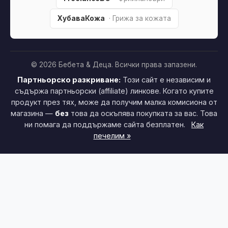
ХубаваКожа
· Грижа за кожата
© 2026 Бебета & Деца. Всички права запазени.
Партньорско разкриване:
Този сайт е независим и
съдържа партньорски (affiliate) линкове. Когато купите
продукт през тях, може да получим малка комисиона от
магазина —
без
това да оскъпява покупката за вас. Това
ни помага да поддържаме сайта безплатен.
Как
печелим »