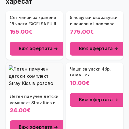
харесат
Сет чинии за хранене
5 нощувки със закуски
18 части EXCELSA FUJI
и вечери в Lagomandra
Hotel &amp; SPA 4*,
155.00€
775.00€
Халкидики, Гърция
през Юли и Август! Две
Виж офертата →
Виж офертата →
деца до 13.99г. -
безплатно!
Чаши за уиски 4бр.
DUKA LYX
10.00€
Летен памучен детски
Виж офертата →
комплект Stray Kids в
розово
24.00€
Виж офертата →