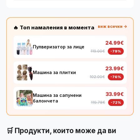
виж всички →
🔥 Топ намаления в момента
24.99€
Пулверизатор за лице
119.00€
-79%
23.99€
Машина за плитки
102.00€
-76%
33.99€
Машина за сапунени
балончета
119.78€
-72%
🛒 Продукти, които може да ви