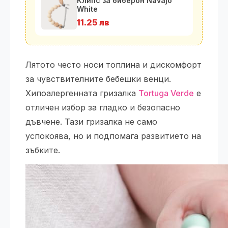
Клипс за биберон Navajo
White
11.25 лв
Лятото често носи топлина и дискомфорт
за чувствителните бебешки венци.
Хипоалергенната гризалка
Tortuga Verde
е
отличен избор за гладко и безопасно
дъвчене. Тази гризалка не само
успокоява, но и подпомага развитието на
зъбките.