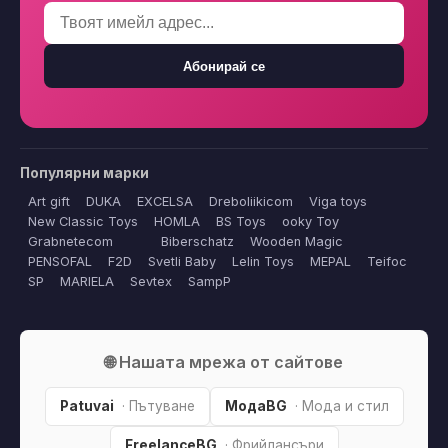
Абонирай се
Популярни марки
Art gift
DUKA
EXCELSA
Dreboliikicom
Viga toys
New Classic Toys
HOMLA
BS Toys
ooky Toy
Grabnetecom
Biberschatz
Wooden Magic
PENSOFAL
F2D
Svetli Baby
Lelin Toys
MEPAL
Teifoc
SP
MARIELA
Sevtex
SampP
🌐 Нашата мрежа от сайтове
Patuvai
· Пътуване
МодаBG
· Мода и стил
FreelanceBG
· Фрийлансъри