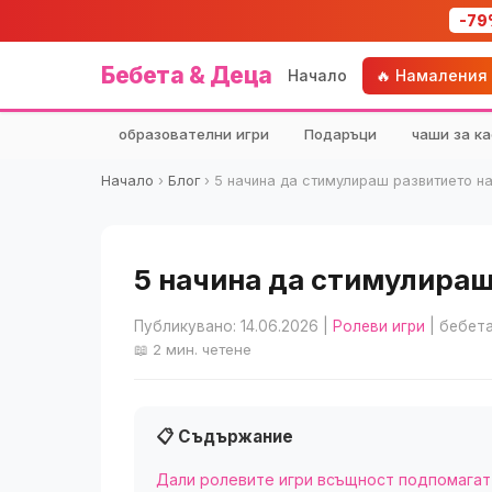
-79
Бебета & Деца
Начало
🔥 Намаления
образователни игри
Подаръци
чаши за ка
Начало
›
Блог
›
5 начина да стимулираш развитието н
5 начина да стимулираш
Публикувано: 14.06.2026
|
Ролеви игри
| бебета
📖 2 мин. четене
📋 Съдържание
Дали ролевите игри всъщност подпомагат