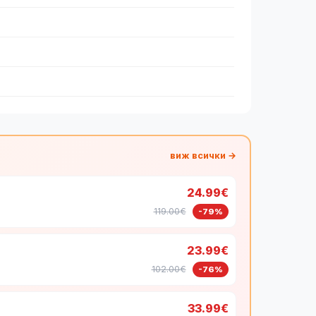
виж всички →
24.99€
119.00€
-79%
23.99€
102.00€
-76%
33.99€