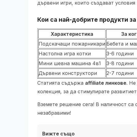
дървени игри, които създават условия 
Кои са най-добрите продукти за
Характеристика
За ког
Подскачащи пожарникари
Бебета и ма
Настолна игра котки
3-6 години
Мини шевна машина 4в1
3-8 години
Дървени конструктори
2-7 години
Статията съдържа
affiliate линкове
. Н
колекция, за да стимулирате развитиет
Вземете решение сега! В наличност са 
незабравими!
Вижте също