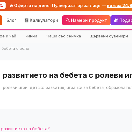
%
🔥 Оферта на деня:
Пулверизатор за лице —
виж за 24.
Блог
🧮 Калкулатори
🔍 Намери продукт
🎁 Пода
фе и чай
чинии
Чаши със снимка
Дървени сувенири
а бебета с роле
 развитието на бебета с ролеви и
, ролеви игри, детско развитие, играчки за бебета, образовате
 развитието на бебета?