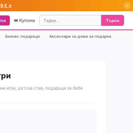
99 € →
×
рък
🎟️ Купони
Търси
Бизнес подаръци
Аксесоари за дома за подарък
гри
лни игри, детска стая, подаръци за бебе