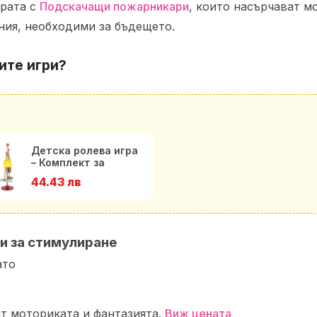
грата с
Подскачащи пожарникари
, които насърчават м
ния, необходими за бъдещето.
ите игри?
Детска ролева игра
– Комплект за
почистване Viga toys
44.43 лв
и за стимулиране
ато
т моториката и фантазията.
Виж цената