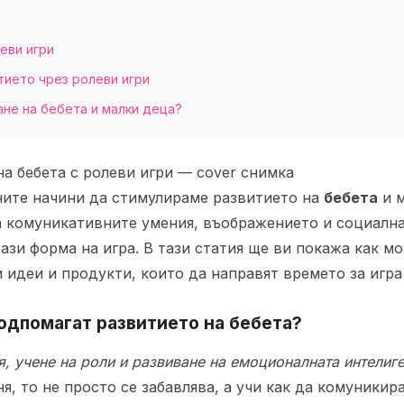
еви игри
тието чрез ролеви игри
ане на бебета и малки деца?
ните начини да стимулираме развитието на
бебета
и м
 комуникативните умения, въображението и социална
ази форма на игра. В тази статия ще ви покажа как м
идеи и продукти, които да направят времето за игра
одпомагат развитието на бебета?
я, учене на роли и развиване на емоционалната интелиг
ня, то не просто се забавлява, а учи как да комуникир