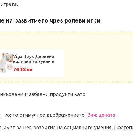
играта.
е на развитието чрез ролеви игри
Viga Toys Дървена
количка за кукли в
бяло
76.13 лв
бикновени и забавни продукти като
, която стимулира въображението.
Виж цената
о имат за цел развитие на социалните умения. Посте