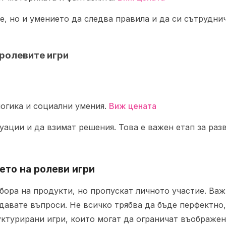
, но и умението да следва правила и да си сътруднич
 ролевите игри
логика и социални умения.
Виж цената
уации и да взимат решения. Това е важен етап за раз
ето на ролеви игри
бора на продукти, но пропускат личното участие. Важ
адавате въпроси. Не всичко трябва да бъде перфектно
уктурирани игри, които могат да ограничат въображе