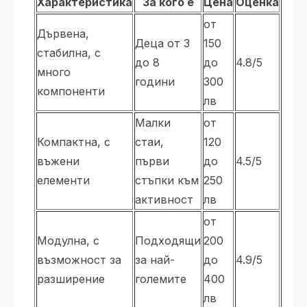
Характеристика
За кого е
Цена
Оценка
от
Дървена,
Деца от 3
150
стабилна, с
до 8
до
4.8/5
много
години
300
компоненти
лв
Малки
от
Компактна, с
стаи,
120
въжени
първи
до
4.5/5
елементи
стъпки към
250
активност
лв
от
Модулна, с
Подходящи
200
възможност за
за най-
до
4.9/5
разширение
големите
400
лв