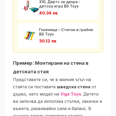
XXL Дартс за двора -
детска игра BS Toys
40.34 лв
Гоненица – Стигни и грабни
BS Toys
30.12 лв
Пример: Монтиране на стена в
детската стая
Представете си, че в малкия ъгъл на
стаята си поставяте
шведска стена
от
дърво, като модел на
Viga Toys
. Детето
ви започва да използва стъпки, закачки и
въжета, развивайки сила и баланс. В
същото време стимулира своята