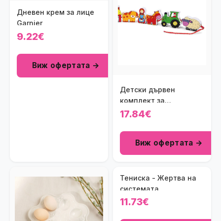
Дневен крем за лице
Garnier
9.22€
Виж офертата →
Детски дървен
комплект за
нанизване - Фермата
17.84€
Viga toys
Виж офертата →
Тениска - Жертва на
системата
11.73€