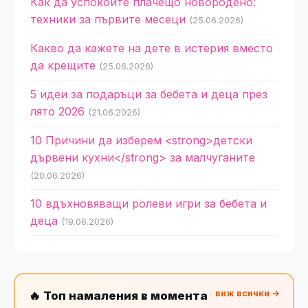
Как да успокоите плачещо новородено:
техники за първите месеци
(25.06.2026)
Какво да кажете на дете в истерия вместо
да крещите
(25.06.2026)
5 идеи за подаръци за бебета и деца през
лято 2026
(21.06.2026)
10 Причини да изберем <strong>детски
дървени кухни</strong> за малчуганите
(20.06.2026)
10 вдъхновяващи ролеви игри за бебета и
деца
(19.06.2026)
виж всички →
🔥 Топ намаления в момента