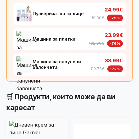
24.99€
Пулверизатор за лице
119.00€
-79%
23.99€
Машина за плитки
102.00€
-76%
33.99€
Машина за сапунени
балончета
119.78€
-72%
🛒 Продукти, които може да ви
харесат