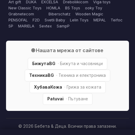
Art gift
DUKA
EXCELSA
Dreboliikicom
Viga toys
New Classic Toys
HOMLA
BS Toys
ooky Toy
Grabnetecom
Biberschatz
Wooden Magic
PENSOFAL
F2D
Svetli Baby
Lelin Toys
MEPAL
Teifoc
SP
MARIELA
Sevtex
SampP
🌐 Нашата мрежа от сайтове
БижутаBG
· Бижута и часовници
ТехникаBG
· Техника и електроника
ХубаваКожа
· Грижа за кожата
Patuvai
· Пътуване
© 2026 Бебета & Деца. Всички права запазени.