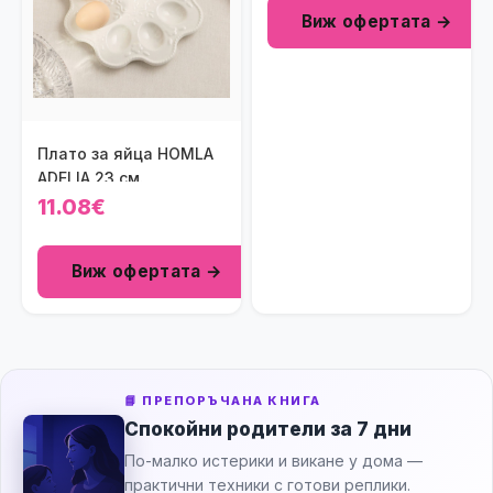
Виж офертата →
Плато за яйца HOMLA
ADELIA 23 см.
11.08€
Виж офертата →
📘 ПРЕПОРЪЧАНА КНИГА
Спокойни родители за 7 дни
По-малко истерики и викане у дома —
практични техники с готови реплики.