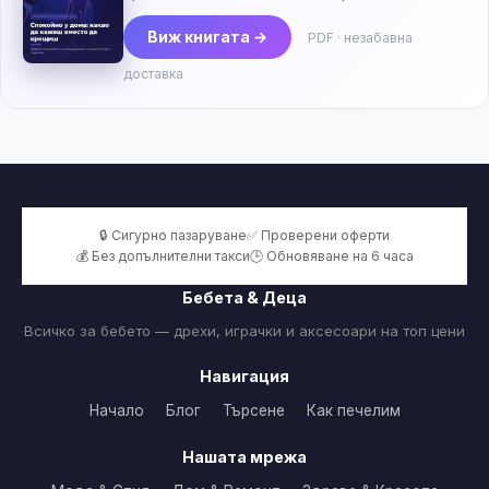
Виж книгата →
PDF · незабавна
доставка
🔒 Сигурно пазаруване
✅ Проверени оферти
💰 Без допълнителни такси
🕒 Обновяване на 6 часа
Бебета & Деца
Всичко за бебето — дрехи, играчки и аксесоари на топ цени
Навигация
Начало
Блог
Търсене
Как печелим
Нашата мрежа