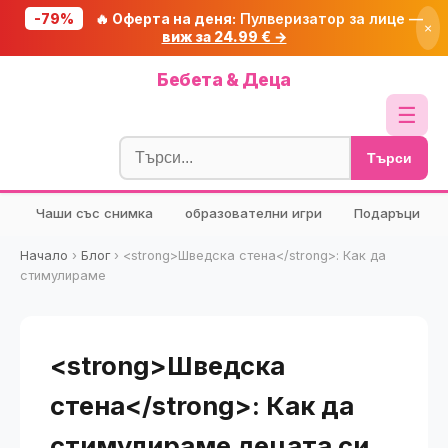
-79%
🔥 Оферта на деня:
Пулверизатор за лице —
×
виж за 24.99 € →
Начало
Бебета & Деца
🔥 Намаления
☰
Блог
Търси
🧮 Калкулатори
Чаши със снимка
образователни игри
Подаръци
🔍 Намери продукт
🎁 Подарък
Начало
›
Блог
›
<strong>Шведска стена</strong>: Как да
стимулираме
🎟️ Купони
<strong>Шведска
стена</strong>: Как да
стимулираме децата си