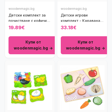
woodenmagic.bg
woodenmagic.bg
Детски комплект за
Детски игрови
почистване с кофичка
комплект - Каравана
Viga Toys
за кафе
19.89€
33.18€
Купи от
Купи от
woodenmagic.bg →
woodenmagic.bg →