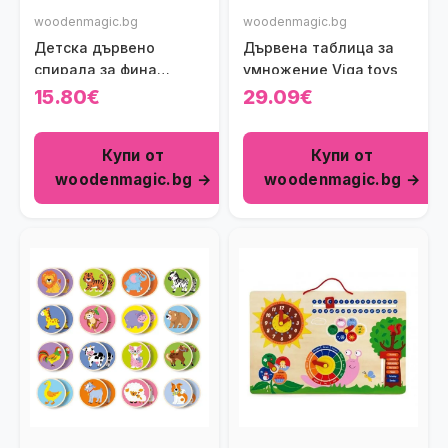
woodenmagic.bg
woodenmagic.bg
Детска дървено
Дървена таблица за
спирала за фина
умножение Viga toys
моторика Polar B Viga
15.80€
29.09€
toys
Купи от
Купи от
woodenmagic.bg →
woodenmagic.bg →