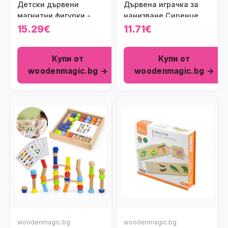
Детски дървени
Дървена играчка за
магнитни фигурки -
нанизване Сиренце
Превозни средства
15.29€
11.71€
Viga toys
Купи от
Купи от
woodenmagic.bg →
woodenmagic.bg →
woodenmagic.bg
woodenmagic.bg