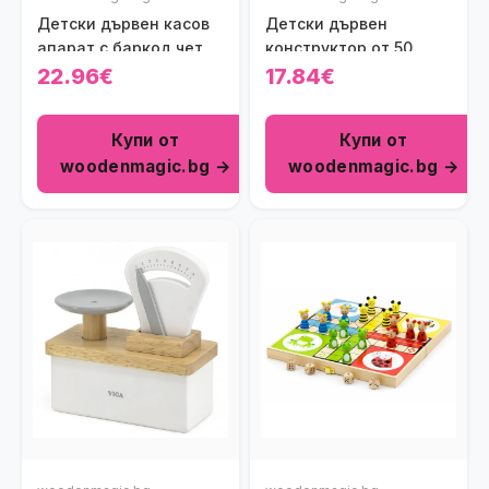
Детски дървен касов
Детски дървен
апарат с баркод четец
конструктор от 50
Polar B
части Polar B Viga toys
22.96€
17.84€
Купи от
Купи от
woodenmagic.bg →
woodenmagic.bg →