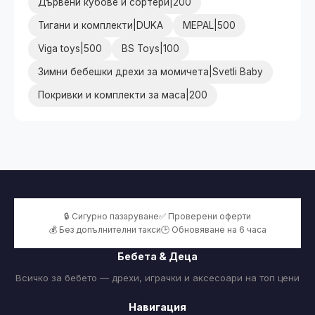
Дървени кубове и сортери|200
Тигани и комплекти|DUKA
MEPAL|500
Viga toys|500
BS Toys|100
Зимни бебешки дрехи за момичета|Svetli Baby
Покривки и комплекти за маса|200
🔒 Сигурно пазаруване
✅ Проверени оферти
💰 Без допълнителни такси
🕒 Обновяване на 6 часа
Бебета & Деца
Всичко за бебето — дрехи, играчки и аксесоари на топ цени
Навигация