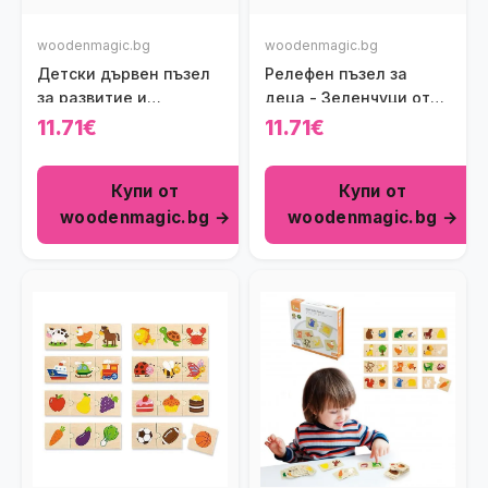
woodenmagic.bg
woodenmagic.bg
Детски дървен пъзел
Релефен пъзел за
за развитие и
деца - Зеленчуци от
еволюция - Кокошка
Viga toys
11.71€
11.71€
Viga toys
Купи от
Купи от
woodenmagic.bg →
woodenmagic.bg →