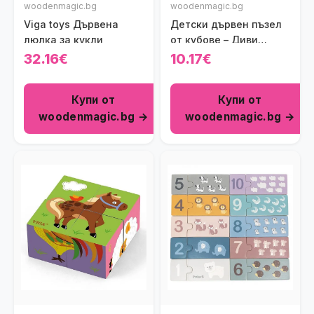
woodenmagic.bg
woodenmagic.bg
Viga toys Дървена
Детски дървен пъзел
люлка за кукли
от кубове – Диви
животни Viga toys
32.16€
10.17€
Купи от
Купи от
woodenmagic.bg →
woodenmagic.bg →