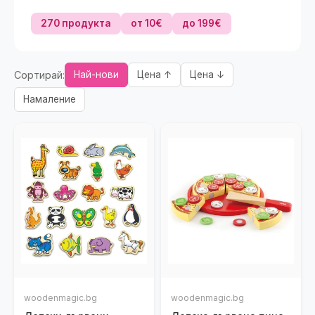
270 продукта
от 10€
до 199€
Сортирай:
Най-нови
Цена ↑
Цена ↓
Намаление
woodenmagic.bg
woodenmagic.bg