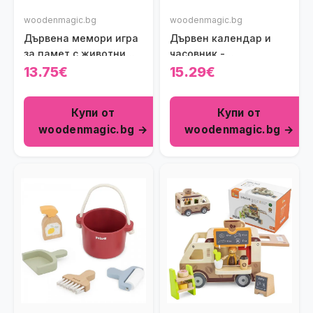
woodenmagic.bg
woodenmagic.bg
Дървена мемори игра
Дървен календар и
за памет с животни
часовник -
Viga toys
образователни
13.75€
15.29€
играчки
Купи от
Купи от
woodenmagic.bg →
woodenmagic.bg →