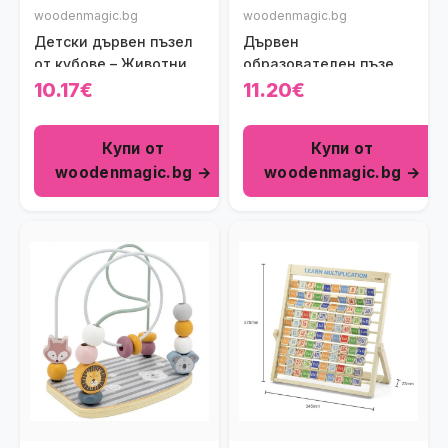
woodenmagic.bg
woodenmagic.bg
Детски дървен пъзел
Дървен
от кубове – Животни
образователен пъзел
Viga toys
за броене Polar B Viga
10.17€
11.20€
toys
Купи от
Купи от
woodenmagic.bg →
woodenmagic.bg →