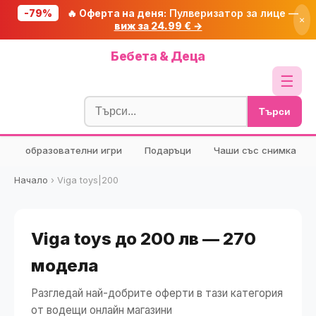
-79%
🔥 Оферта на деня:
Пулверизатор за лице —
×
виж за 24.99 € →
Начало
Бебета & Деца
🔥 Намаления
☰
Блог
Търси
🧮 Калкулатори
образователни игри
Подаръци
Чаши със снимка
🔍 Намери продукт
🎁 Подарък
Начало
›
Viga toys|200
🎟️ Купони
Viga toys до 200 лв — 270
модела
Разгледай най-добрите оферти в тази категория
от водещи онлайн магазини