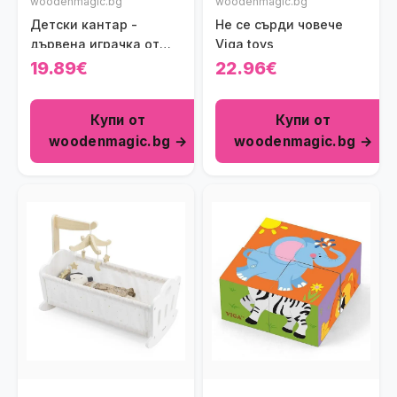
woodenmagic.bg
woodenmagic.bg
Детски кантар -
Не се сърди човече
дървена играчка от
Viga toys
Viga toys
19.89€
22.96€
Купи от
Купи от
woodenmagic.bg →
woodenmagic.bg →