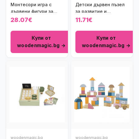
Монтесори игра с
Детски дървен пъзел
дървени фигури за
за развитие и
балансиране
еволюция Viga toys
28.07€
11.71€
Купи от
Купи от
woodenmagic.bg →
woodenmagic.bg →
woodenmagic.bg
woodenmagic.bg