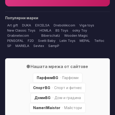
Популярни марки
Art gift
DUKA
EXCELSA
Dreboliikicom
Viga toys
New Classic Toys
HOMLA
BS Toys
ooky Toy
Grabnetecom
Biberschatz
Wooden Magic
PENSOFAL
F2D
Svetli Baby
Lelin Toys
MEPAL
Teifoc
SP
MARIELA
Sevtex
SampP
🌐 Нашата мрежа от сайтове
ПарфюмBG
· Парфюми
СпортBG
· Спорт и фитнес
ДомиBG
· Дом и градина
NameriMaistor
· Майстори