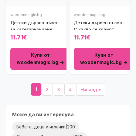
woodenmagic.bg
woodenmagic.bg
Детски дървен пъзел
Детски дървен пъзел -
за категоризиране
С какво се хранят
Viga toys
животните
11.71€
11.71€
Купи от
Купи от
woodenmagic.bg →
woodenmagic.bg →
1
2
3
4
Напред »
Може да ви интересува
Бебета, деца и играчки|200