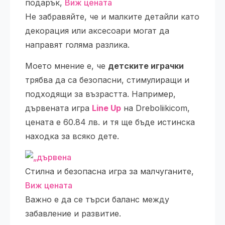
подарък,
Виж цената
Не забравяйте, че и малките детайли като
декорация или аксесоари могат да
направят голяма разлика.
Моето мнение е, че
детските играчки
трябва да са безопасни, стимулиращи и
подходящи за възрастта. Например,
дървената игра
Line Up
на Dreboliikicom,
цената е 60.84 лв. и тя ще бъде истинска
находка за всяко дете.
Стилна и безопасна игра за малчуганите,
Виж цената
Важно е да се търси баланс между
забавление и развитие.