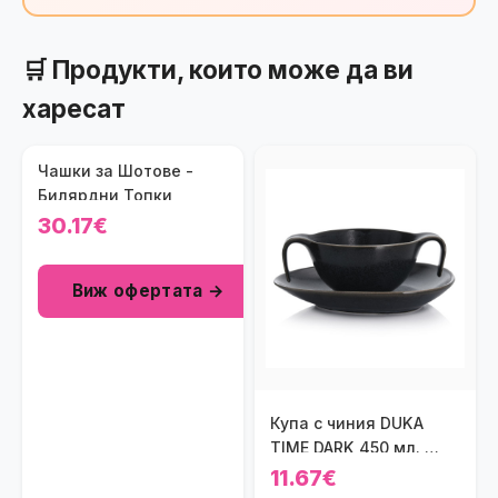
🛒 Продукти, които може да ви
харесат
Чашки за Шотове -
Билярдни Топки
30.17€
Виж офертата →
Купа с чиния DUKA
TIME DARK 450 мл.,
черен
11.67€