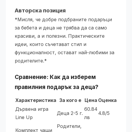
Авторска позиция
*Мисля, че добре подбраните подаръци
за бебета и деца не трябва да са само
красиви, а и полезни. Практическите
идеи, които съчетават стил и
функционалност, остават най-любими за
родителите.*
Сравнение: Как да изберем
правилния
подарък за деца
?
Характеристика
За кого е
Цена
Оценка
Дървена игра
60.84
Деца 2-5 г.
4.8/5
Line Up
лв
Родители,
Комплект чаши