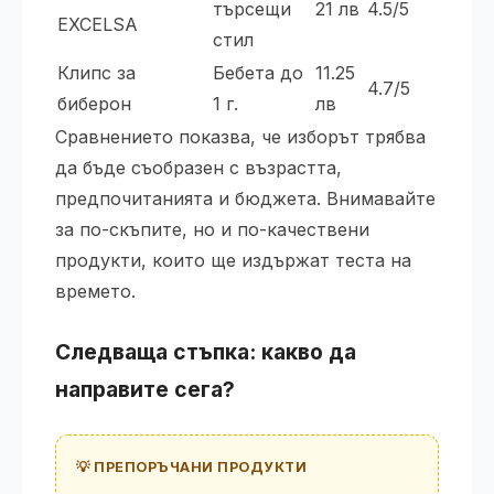
търсещи
21 лв
4.5/5
EXCELSA
стил
Клипс за
Бебета до
11.25
4.7/5
биберон
1 г.
лв
Сравнението показва, че изборът трябва
да бъде съобразен с възрастта,
предпочитанията и бюджета. Внимавайте
за по-скъпите, но и по-качествени
продукти, които ще издържат теста на
времето.
Следваща стъпка: какво да
направите сега?
💡 ПРЕПОРЪЧАНИ ПРОДУКТИ