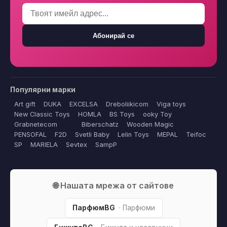
Абонирай се
Популярни марки
Art gift
DUKA
EXCELSA
Dreboliikicom
Viga toys
New Classic Toys
HOMLA
BS Toys
ooky Toy
Grabnetecom
Biberschatz
Wooden Magic
PENSOFAL
F2D
Svetli Baby
Lelin Toys
MEPAL
Teifoc
SP
MARIELA
Sevtex
SampP
🌐 Нашата мрежа от сайтове
ПарфюмBG
· Парфюми