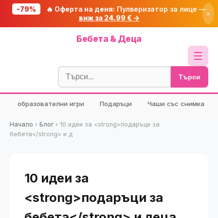
-79%
🔥 Оферта на деня:
Пулверизатор за лице —
×
виж за 24.99 € →
Начало
Бебета & Деца
🔥 Намаления
☰
Блог
Търси
🧮 Калкулатори
образователни игри
Подаръци
Чаши със снимка
🔍 Намери продукт
🎁 Подарък
Начало
›
Блог
›
10 идеи за <strong>подаръци за
бебета</strong> и д
🎟️ Купони
10 идеи за
<strong>подаръци за
бебета</strong> и деца,