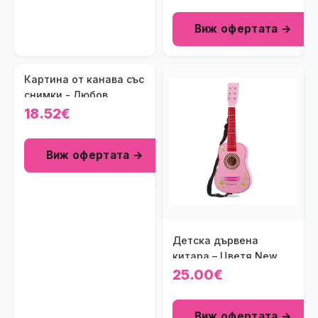
Виж офертата →
Картина от канава със
снимки - Любов
18.52€
Виж офертата →
Детска дървена
китара – Цветя New
Classic Toys
25.00€
Виж офертата →