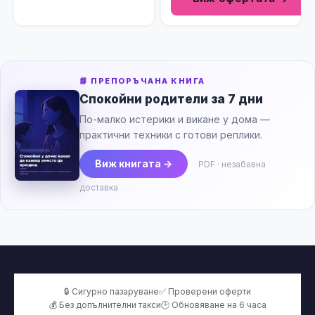
📘 ПРЕПОРЪЧАНА КНИГА
Спокойни родители за 7 дни
По-малко истерики и викане у дома —
практични техники с готови реплики.
Виж книгата →
PDF · незабавна
доставка
🔒 Сигурно пазаруване
✅ Проверени оферти
💰 Без допълнителни такси
🕒 Обновяване на 6 часа