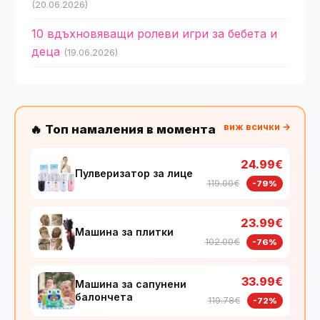
(20.06.2026)
10 вдъхновяващи ролеви игри за бебета и
деца
(19.06.2026)
виж всички →
🔥 Топ намаления в момента
24.99€
Пулверизатор за лице
119.00€
-79%
23.99€
Машина за плитки
102.00€
-76%
33.99€
Машина за сапунени
балончета
119.78€
-72%