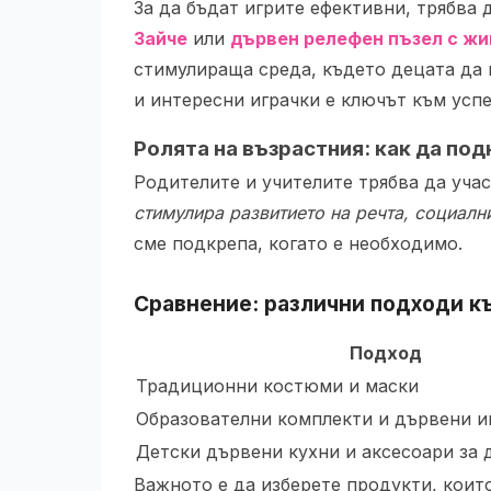
За да бъдат игрите ефективни, трябва
Зайче
или
дървен релефен пъзел с ж
стимулираща среда, където децата да 
и интересни играчки е ключът към усп
Ролята на възрастния: как да по
Родителите и учителите трябва да уча
стимулира развитието на речта, социалн
сме подкрепа, когато е необходимо.
Сравнение: различни подходи к
Подход
Традиционни костюми и маски
Образователни комплекти и дървени и
Детски дървени кухни и аксесоари за 
Важното е да изберете продукти, които