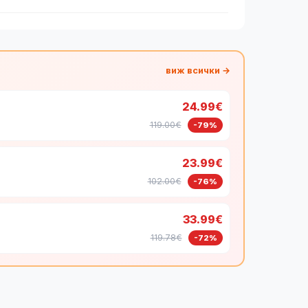
виж всички →
24.99€
119.00€
-79%
23.99€
102.00€
-76%
33.99€
119.78€
-72%