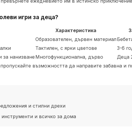
 превърнете ежедневието им в истинско приключение
ролеви игри
за деца?
Характеристика
З
Образователен, дървен материал
Бебета
малки
Тактилен, с ярки цветове
3-6 г
и за нанизване
Многофункционална, дърво
Деца 2
е пропускайте възможността да направите забавна и п
едложения и стилни дрехи
 инструменти и всичко за дома