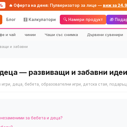
%
🔥 Оферта на деня:
Пулверизатор за лице —
виж за 24.
Блог
🧮 Калкулатори
🔍 Намери продукт
🎁 Пода
фе и чай
чинии
Чаши със снимка
Дървени сувенири
ващи и забавни
 деца — развиващи и забавни иде
 игри, деца, бебета, образователни игри, детска стая, подаръ
 незаменими за бебета и деца?