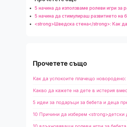
5 начина да използваме ролеви игри за 
5 начина да стимулираш развитието на б
<strong>Шведска стена</strong>: Как д
Прочетете също
Как да успокоите плачещо новородено:
Какво да кажете на дете в истерия вме
5 идеи за подаръци за бебета и деца пр
10 Причини да изберем <strong>детски 
10 вдъхновяващи ролеви игри за бебета