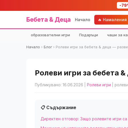
-79
Бебета & Деца
Начало
🔥 Намаления
образователни игри
Подаръци
чаши за ка
Начало
›
Блог
›
Ролеви игри за бебета & деца — разви
Ролеви игри за бебета &
Публикувано: 16.06.2026
|
Ролеви игри
| ролеви
📋 Съдържание
Директен отговор: Защо ролевите игри са