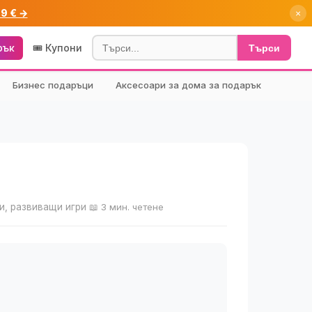
99 € →
×
рък
🎟️ Купони
Търси
Бизнес подаръци
Аксесоари за дома за подарък
и
ци, развиващи игри
📖 3 мин. четене