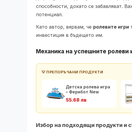
способности, докато се забавляват. Ва
потенциал.
Като автор, вярвам, че
ролевите игри
т
инвестиция в бъдещето им.
Механика на успешните
ролеви 
💡 ПРЕПОРЪЧАНИ ПРОДУКТИ
Детска ролева игра
– Ферибот New
Classic Toys
55.68 лв
Избор на подходящи продукти и с