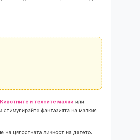
 Животните и техните малки
или
 и стимулирайте фантазията на малкия
ие на цялостната личност на детето.