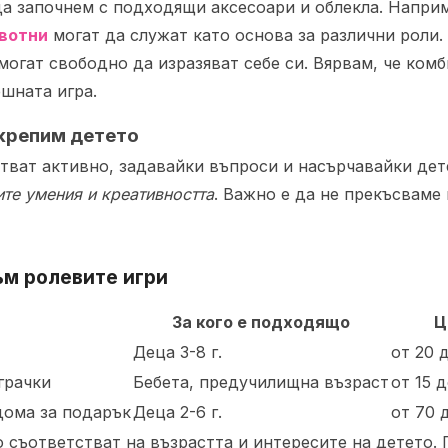
 да започнем с подходящи аксесоари и облекла. Напри
ивотни
могат да служат като основа за различни роли.
могат свободно да изразяват себе си. Вярвам, че ком
ешната игра.
дкрепим детето
стват активно, задавайки въпроси и насърчавайки дет
ите умения и креативността
. Важно е да не прекъсваме 
ъм ролевите игри
За кого е подходящо
Ц
Деца 3-8 г.
от 20 д
грачки
Бебета, предучилищна възраст
от 15 д
дома за подарък
Деца 2-6 г.
от 70 д
 съответстват на възрастта и интересите на детето. 