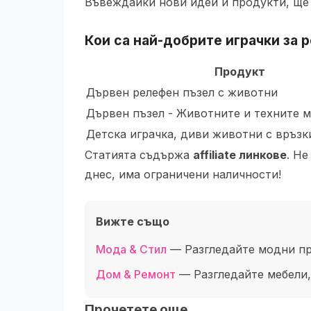
Въвеждайки нови идеи и продукти, ще
Кои са най-добрите
играчки за 
Продукт
Дървен релефен пъзел с животни
Дървен пъзел - Животните и техните 
Детска играчка, диви животни с връзк
Статията съдържа
affiliate линкове
. Н
днес, има ограничени наличности!
Вижте също
Мода & Стил
— Разгледайте модни пр
Дом & Ремонт
— Разгледайте мебели,
Прочетете още