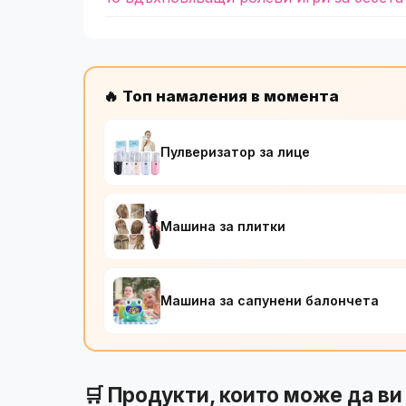
🔥 Топ намаления в момента
Пулверизатор за лице
Машина за плитки
Машина за сапунени балончета
🛒 Продукти, които може да ви