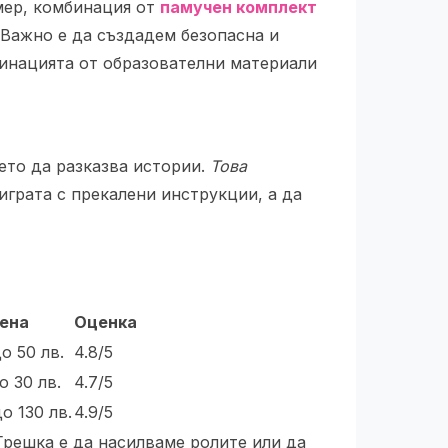
мер, комбинация от
памучен комплект
 Важно е да създадем безопасна и
бинацията от образователни материали
ето да разказва истории.
Това
играта с прекалени инструкции, а да
ена
Оценка
о 50 лв.
4.8/5
о 30 лв.
4.7/5
о 130 лв.
4.9/5
Грешка е да насилваме ролите или да