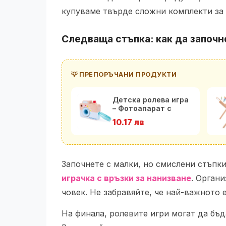
купуваме твърде сложни комплекти за 
Следваща стъпка: как да започн
💡 ПРЕПОРЪЧАНИ ПРОДУКТИ
Детска ролева игра
– Фотоапарат с
калейдоскоп New
10.17 лв
Class
Започнете с малки, но смислени стъпк
играчка с връзки за нанизване
. Орган
човек. Не забравяйте, че най-важното 
На финала, ролевите игри могат да бъд