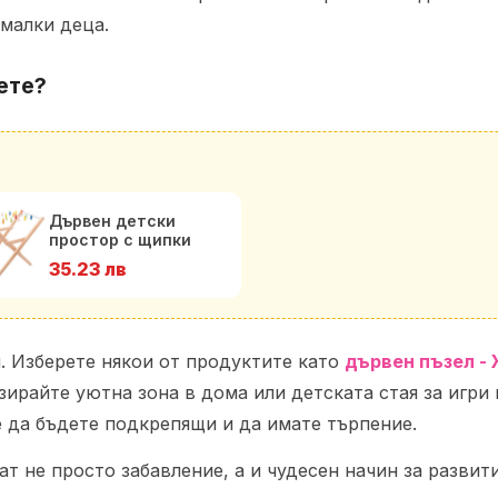
малки деца.
ете?
Дървен детски
простор с щипки
35.23 лв
и. Изберете някои от продуктите като
дървен пъзел -
изирайте уютна зона в дома или детската стая за игри
е да бъдете подкрепящи и да имате търпение.
ат не просто забавление, а и чудесен начин за развит