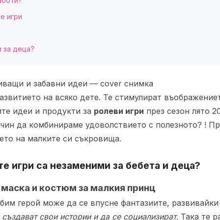
аботи?
е игри
и за деца?
развитието на всяко дете. Те стимулират въображение
ите идеи и продукти за
ролеви игри
през сезон лято 2
начин да комбинираме удоволствието с полезното? ! П
ето на малките си съкровища.
те игри
са незаменими за бебета и деца?
с маска и костюм за малкия принц
юбим герой може да се впусне фантазиите, развивайк
 създават свои истории и да се социализират
. Така те 