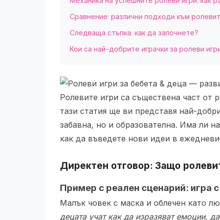
Механика на успешните ролеви игри: как р
Сравнение: различни подходи към ролевит
Следваща стъпка: как да започнете?
Кои са най-добрите играчки за ролеви игр
Ролевите игри са съществена част от 
тази статия ще ви представя най-добр
забавна, но и образователна. Има ли 
как да въведете нови идеи в ежедневи
Директен отговор: Защо
ролеви
Пример с реален сценарий: игра 
Малък човек с маска и облечен като л
децата учат как да изразяват емоции, да