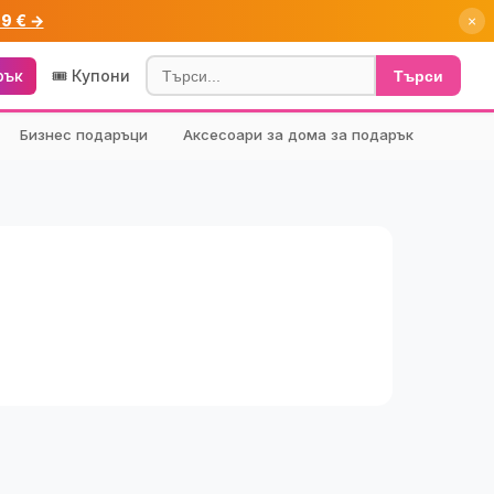
99 € →
×
рък
🎟️ Купони
Търси
Бизнес подаръци
Аксесоари за дома за подарък