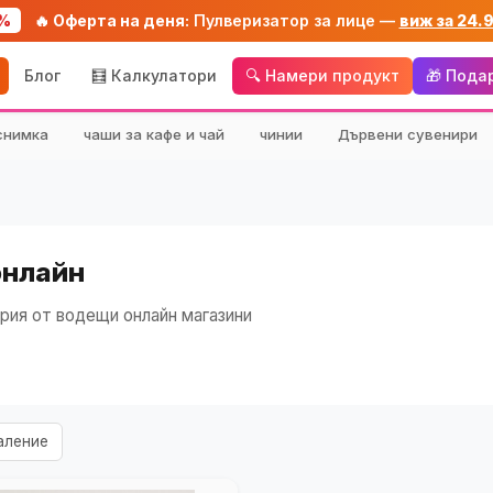
%
🔥 Оферта на деня:
Пулверизатор за лице —
виж за 24.
Блог
🧮 Калкулатори
🔍 Намери продукт
🎁 Пода
снимка
чаши за кафе и чай
чинии
Дървени сувенири
онлайн
рия от водещи онлайн магазини
аление