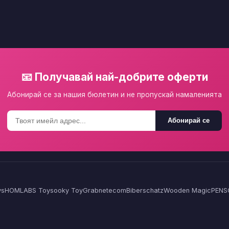
📧 Получавай най-добрите оферти
Абонирай се за нашия бюлетин и не пропускай намаленията
Абонирай се
ys
HOMLA
BS Toys
ooky Toy
Grabnetecom
Biberschatz
Wooden Magic
PENS