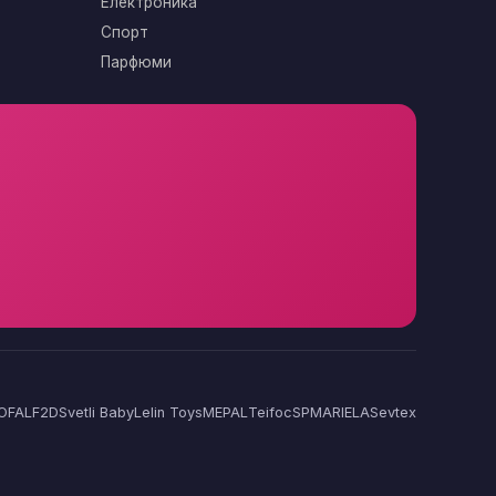
Електроника
Спорт
Парфюми
OFAL
F2D
Svetli Baby
Lelin Toys
MEPAL
Teifoc
SP
MARIELA
Sevtex