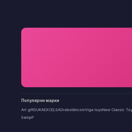
Популярни марки
Art gift
DUKA
EXCELSA
Dreboliikicom
Viga toys
New Classic To
SampP