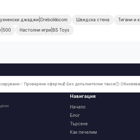
ухненски джаджи|Dreboliikicom
Шведска стена
Тигани и 
by|500
Настолни игри|BS Toys
пазаруване
✅ Проверени оферти
💰 Без допълнителни такси
🕒 Обновява
Навигация
цени
Начало
Блог
Търсене
Как печелим