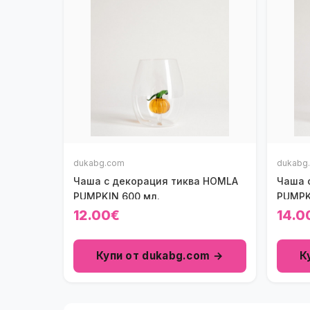
dukabg.com
dukabg
Чаша с декорация тиква HOMLA
Чаша 
PUMPKIN 600 мл.
PUMPK
12.00€
14.0
Купи от dukabg.com →
К