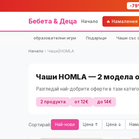
-79
Бебета & Деца
Начало
🔥 Намаления
образователни игри
Подаръци
Чаши със 
Начало
›
Чаши|HOMLA
Чаши HOMLA — 2 модела 
Разгледай най-добрите оферти в тази катего
2 продукта
от 12€
до 14€
Сортирай:
Най-нови
Цена ↑
Цена ↓
Нам