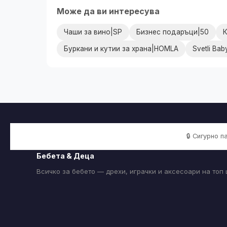
Може да ви интересува
Чаши за вино|SP
Бизнес подаръци|50
К
Буркани и кутии за храна|HOMLA
Svetli Ba
🔒 Сигурно 
Бебета & Деца
Всичко за бебето — дрехи, играчки и аксесоари на топ 