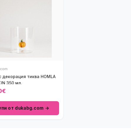
.com
с декорация тиква HOMLA
IN 350 мл.
0€
упи от dukabg.com →